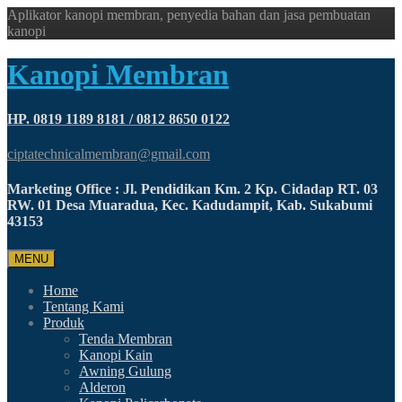
Aplikator kanopi membran, penyedia bahan dan jasa pembuatan
kanopi
Kanopi Membran
HP. 0819 1189 8181 / 0812 8650 0122
ciptatechnicalmembran@gmail.com
Marketing Office : Jl. Pendidikan Km. 2 Kp. Cidadap RT. 03
RW. 01 Desa Muaradua, Kec. Kadudampit, Kab. Sukabumi
43153
MENU
Home
Tentang Kami
Produk
Tenda Membran
Kanopi Kain
Awning Gulung
Alderon