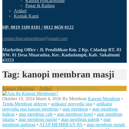
Kanopi Policarbonate
Pagar & Railing
Artikel
Kontak Kami
HP. 0819 1189 8181 / 0812 8650 0122
ciptatechnicalmembran@gmail.com
Marketing Office : Jl. Pendidikan Km. 2 Kp. Cidadap RT. 03
RW. 01 Desa Muaradua, Kec. Kadudampit, Kab. Sukabumi
43153
Tag: kanopi membran masji
Kanopi Membran
>
Artikel
>
kanopi membran masji
Oktober 19, 2024
Maret 4, 2026
By
Membran
Kanopi Membran
•
Tenda Membran
alderon
•
aplikator penyedia jasa
•
aplikator
penyedia jasa kanopi membran
•
atap membran
•
atap membran
balkon
•
atap membran cafe
•
atap membran hotel
•
atap membran
jakarta
•
atap membran masjid
•
atap membran pabrik
•
atap
membran parkiran
•
ATAP MEMBRAN RS
•
atap membran rumah