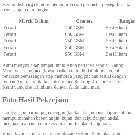
Berikut list harga kanopi membran Ferrari per meter persegi beserta
pemasangan dan rangka:
Merek/ Bahan
Gramasi
Rangk
Ferrari
550 GSM
Besi Hitam
Ferrari
650 GSM
Besi Hitam
Ferrari
750 GSM
Besi Hitam
Ferrari
850 GSM
Besi Hitam
Ferrari
950 GSM
Besi Hitam
Kami menyediakan tempat untuk Anda bertanya seputar Kanopi
Membran , atau mengkonsultasikan terlebih dahulu mengenai
renacana pemasangan atap membran yang pas dan sesuai dengan
hunian Anda. Untuk itu silahkan menghubungi Customer servis
Kami yang bisa terhubung dengan Anda kapanpun.
Foto Hasil Pekerjaan
Gambar-gambar ini juga mengungkapkan bagaimana atap membran
mampu menahan beban angin, hujan, dan salju dengan andal,
menjaga keamanan dan kenyamanan di dalam bangunan.
Banyak variasi desain dan bentuk yang sering di gunakan untuk