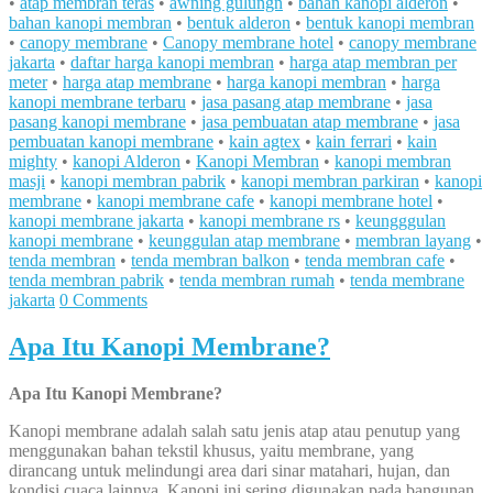
•
atap membran teras
•
awning gulungn
•
bahan kanopi alderon
•
bahan kanopi membran
•
bentuk alderon
•
bentuk kanopi membran
•
canopy membrane
•
Canopy membrane hotel
•
canopy membrane
jakarta
•
daftar harga kanopi membran
•
harga atap membran per
meter
•
harga atap membrane
•
harga kanopi membran
•
harga
kanopi membrane terbaru
•
jasa pasang atap membrane
•
jasa
pasang kanopi membrane
•
jasa pembuatan atap membrane
•
jasa
pembuatan kanopi membrane
•
kain agtex
•
kain ferrari
•
kain
mighty
•
kanopi Alderon
•
Kanopi Membran
•
kanopi membran
masji
•
kanopi membran pabrik
•
kanopi membran parkiran
•
kanopi
membrane
•
kanopi membrane cafe
•
kanopi membrane hotel
•
kanopi membrane jakarta
•
kanopi membrane rs
•
keungggulan
kanopi membrane
•
keunggulan atap membrane
•
membran layang
•
tenda membran
•
tenda membran balkon
•
tenda membran cafe
•
tenda membran pabrik
•
tenda membran rumah
•
tenda membrane
jakarta
0 Comments
Apa Itu Kanopi Membrane?
Apa Itu Kanopi Membrane?
Kanopi membrane adalah salah satu jenis atap atau penutup yang
menggunakan bahan tekstil khusus, yaitu membrane, yang
dirancang untuk melindungi area dari sinar matahari, hujan, dan
kondisi cuaca lainnya. Kanopi ini sering digunakan pada bangunan