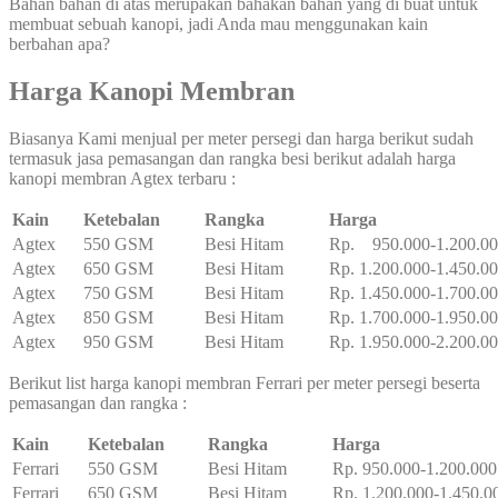
Bahan bahan di atas merupakan bahakan bahan yang di buat untuk
membuat sebuah kanopi, jadi Anda mau menggunakan kain
berbahan apa?
Harga Kanopi Membran
Biasanya Kami menjual per meter persegi dan harga berikut sudah
termasuk jasa pemasangan dan rangka besi berikut adalah harga
kanopi membran Agtex terbaru :
Kain
Ketebalan
Rangka
Harga
Agtex
550 GSM
Besi Hitam
Rp. 950.000-1.200.0
Agtex
650 GSM
Besi Hitam
Rp. 1.200.000-1.450.0
Agtex
750 GSM
Besi Hitam
Rp. 1.450.000-1.700.0
Agtex
850 GSM
Besi Hitam
Rp. 1.700.000-1.950.0
Agtex
950 GSM
Besi Hitam
Rp. 1.950.000-2.200.0
Berikut list harga kanopi membran Ferrari per meter persegi beserta
pemasangan dan rangka :
Kain
Ketebalan
Rangka
Harga
Ferrari
550 GSM
Besi Hitam
Rp. 950.000-1.200.000
Ferrari
650 GSM
Besi Hitam
Rp. 1.200.000-1.450.0