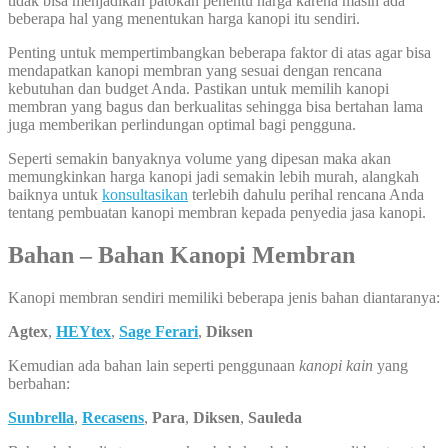
tidak bisa menjadikan patokan penentu harga karena masih ada
beberapa hal yang menentukan harga kanopi itu sendiri.
Penting untuk mempertimbangkan beberapa faktor di atas agar bisa
mendapatkan kanopi membran yang sesuai dengan rencana
kebutuhan dan budget Anda. Pastikan untuk memilih kanopi
membran yang bagus dan berkualitas sehingga bisa bertahan lama
juga memberikan perlindungan optimal bagi pengguna.
Seperti semakin banyaknya volume yang dipesan maka akan
memungkinkan harga kanopi jadi semakin lebih murah, alangkah
baiknya untuk
konsultasikan
terlebih dahulu perihal rencana Anda
tentang pembuatan kanopi membran kepada penyedia jasa kanopi.
Bahan – Bahan Kanopi Membran
Kanopi membran sendiri memiliki beberapa jenis bahan diantaranya:
Agtex
,
HEYtex
,
Sage Ferari
,
Diksen
Kemudian ada bahan lain seperti penggunaan
kanopi kain
yang
berbahan:
Sunbrella
,
Recasens
,
Para
,
Diksen
,
Sauleda