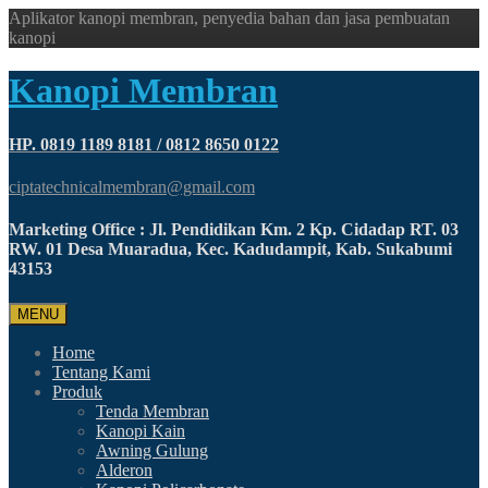
Aplikator kanopi membran, penyedia bahan dan jasa pembuatan
kanopi
Kanopi Membran
HP. 0819 1189 8181 / 0812 8650 0122
ciptatechnicalmembran@gmail.com
Marketing Office : Jl. Pendidikan Km. 2 Kp. Cidadap RT. 03
RW. 01 Desa Muaradua, Kec. Kadudampit, Kab. Sukabumi
43153
MENU
Home
Tentang Kami
Produk
Tenda Membran
Kanopi Kain
Awning Gulung
Alderon