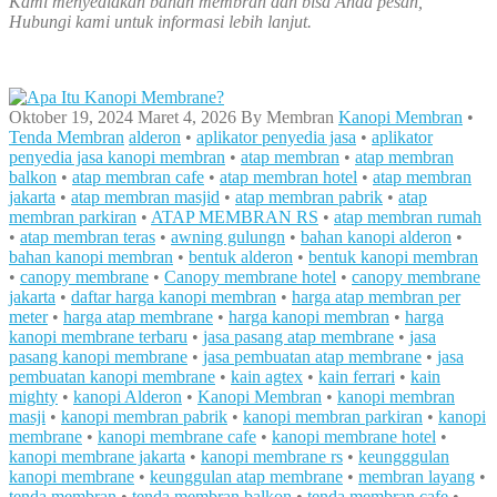
Kami menyediakan bahan membran dan bisa Anda pesan,
Hubungi kami untuk informasi lebih lanjut.
Oktober 19, 2024
Maret 4, 2026
By
Membran
Kanopi Membran
•
Tenda Membran
alderon
•
aplikator penyedia jasa
•
aplikator
penyedia jasa kanopi membran
•
atap membran
•
atap membran
balkon
•
atap membran cafe
•
atap membran hotel
•
atap membran
jakarta
•
atap membran masjid
•
atap membran pabrik
•
atap
membran parkiran
•
ATAP MEMBRAN RS
•
atap membran rumah
•
atap membran teras
•
awning gulungn
•
bahan kanopi alderon
•
bahan kanopi membran
•
bentuk alderon
•
bentuk kanopi membran
•
canopy membrane
•
Canopy membrane hotel
•
canopy membrane
jakarta
•
daftar harga kanopi membran
•
harga atap membran per
meter
•
harga atap membrane
•
harga kanopi membran
•
harga
kanopi membrane terbaru
•
jasa pasang atap membrane
•
jasa
pasang kanopi membrane
•
jasa pembuatan atap membrane
•
jasa
pembuatan kanopi membrane
•
kain agtex
•
kain ferrari
•
kain
mighty
•
kanopi Alderon
•
Kanopi Membran
•
kanopi membran
masji
•
kanopi membran pabrik
•
kanopi membran parkiran
•
kanopi
membrane
•
kanopi membrane cafe
•
kanopi membrane hotel
•
kanopi membrane jakarta
•
kanopi membrane rs
•
keungggulan
kanopi membrane
•
keunggulan atap membrane
•
membran layang
•
tenda membran
•
tenda membran balkon
•
tenda membran cafe
•