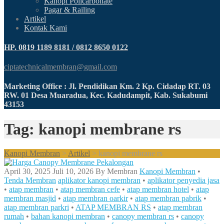
Kanopi Policarbonate
Pagar & Railing
Artikel
Kontak Kami
HP. 0819 1189 8181 / 0812 8650 0122
ciptatechnicalmembran@gmail.com
Marketing Office : Jl. Pendidikan Km. 2 Kp. Cidadap RT. 03
RW. 01 Desa Muaradua, Kec. Kadudampit, Kab. Sukabumi
43153
Tag: kanopi membrane rs
Kanopi Membran
>
Artikel
>
kanopi membrane rs
April 30, 2025
Juli 10, 2026
By
Membran
Kanopi Membran
•
Tenda Membran
aplikator kanopi membran
•
aplikator penyedia jasa
•
atap membran
•
atap membran cefe
•
atap membran hotel
•
atap
membran masjid
•
atap membran oarkir
•
atap membran pabrik
•
atap membran parkri
•
ATAP MEMBRAN RS
•
atap membran
rumah
•
bahan kanopi membran
•
canopy membran rs
•
canopy