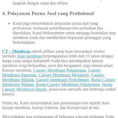
langkah dengan cepat dan efisien.
4. Pelayanan Purna Jual yang Profesional
Kami juga menyediakan pelayanan purna jual yang
profesional, termasuk pemeliharaan dan perbaikan jika
diperlukan, Kami berkomitmen untuk menjaga keandalan atap
membran Anda dan memberikan kepuasan pelanggan yang
berkelanjutan.
CT – Membran
adalah pilihan yang tepat merupakan vendor
spesialis
Atap membran
berpengalaman lebih dari 15 tahun dengan
harga yang sangat kompetitif Anda bisa mendapatkan kanopi
membran yang berkualitas, awet dan bergaransi, juga menawarkan
Kanopi membran,
Canopy Membrane Pekalongan,
Canopy
Membrane Pasuruan,
Canopy Membrane Mojokerto,
Canopy
Membrane Malang,
Canopy membrane Probolinggo,
Harga Canopy
Membrane Malang,
Harga Canopy Membrane Pekalongan,
Harga
Canopy Membrane Depok,
penawaran menarik dan beberapa artikel
lainnya.
Selain itu, Kami menyediakan jasa pemasangan lain seperti: kain
kanopi membran, kanopi Alderon, dan Kanopi kain di sini.
Menyediakan jasa pemasangan di beberapa wilayah sehingga Anda