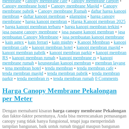
membrane
•
canopy membrane cafe
•
canopy membrane carport
•
Canopy membrane hotel
•
Canopy membrane Masjid
•
Canopy
membrane pabrik
•
Canopy membrane Rumah
•
daftar harga kanopi
membran
•
daftar kanopi membran
•
glamping
•
harga canopy
membrane
•
harga kanopi membran
•
Harga Kanopi membran 2025
•
harga kanopi membran terbaru
•
harga kanopi membran terkini
•
jasa pasang canopy membrane
•
jasa pasang kanopi membran
•
jasa
pembuatan Canopy Membrane
•
jasa pembuatan kanopi membrane
•
kain agtex
•
kain ferrari
•
kain mighty
•
Kanopi Membran
•
kanopi
membran cafe
•
kanopi membran hotel
•
kanopi membran masjid
•
kanopi membran pabrik
•
kanopi membran parkir
•
kanopi membran
RS
•
kanopi membran rumah
•
kanopi membrane rs
•
kanopi
membrane rumah
•
keunggulan kanopi membran
•
membran layang
•
tena membran hotel
•
tenda membran
•
tenda membran cafe
•
tenda membran masjid
•
tenda membran pabrik
•
tenda membran
parkir
•
tenda membran rs
•
tenda membran rumah
0 Comments
Harga Canopy Membrane Pekalongan
per Meter
Dengan memahami kisaran
harga canopy membrane Pekalongan
dan faktor-faktor penentunya, Anda bisa merencanakan pemasangan
canopy yang tidak hanya fungsional, tetapi juga memperindah
tampilan bangunan, baik untuk rumah tinggal maupun bangunan