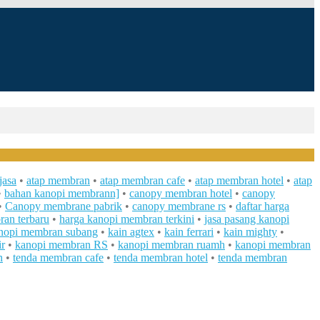
jasa
•
atap membran
•
atap membran cafe
•
atap membran hotel
•
atap
•
bahan kanopi membrann]
•
canopy membran hotel
•
canopy
•
Canopy membrane pabrik
•
canopy membrane rs
•
daftar harga
ran terbaru
•
harga kanopi membran terkini
•
jasa pasang kanopi
anopi membran subang
•
kain agtex
•
kain ferrari
•
kain mighty
•
r
•
kanopi membran RS
•
kanopi membran ruamh
•
kanopi membran
n
•
tenda membran cafe
•
tenda membran hotel
•
tenda membran