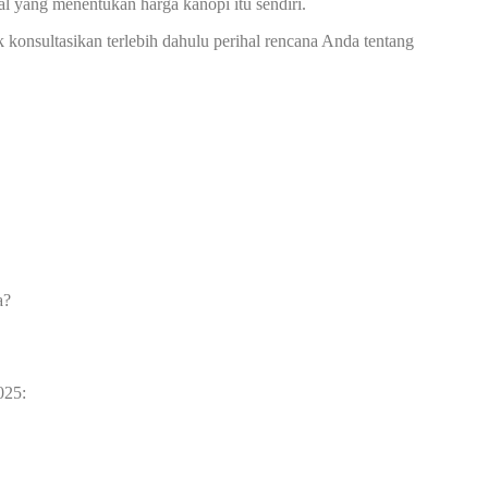
l yang menentukan harga kanopi itu sendiri.
onsultasikan terlebih dahulu perihal rencana Anda tentang
a?
025: