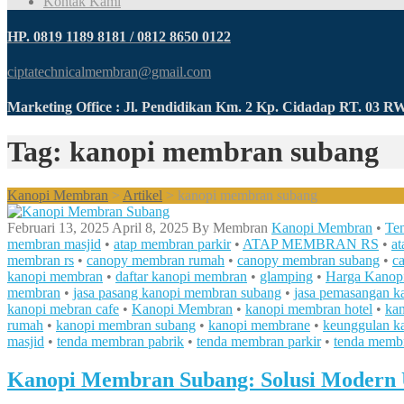
Kontak Kami
HP. 0819 1189 8181 / 0812 8650 0122
ciptatechnicalmembran@gmail.com
Marketing Office : Jl. Pendidikan Km. 2 Kp. Cidadap RT. 03 
Tag: kanopi membran subang
Kanopi Membran
>
Artikel
>
kanopi membran subang
Februari 13, 2025
April 8, 2025
By
Membran
Kanopi Membran
•
Te
membran masjid
•
atap membran parkir
•
ATAP MEMBRAN RS
•
a
membran rs
•
canopy membran rumah
•
canopy membran subang
•
c
kanopi membran
•
daftar kanopi membran
•
glamping
•
Harga Kanop
membran
•
jasa pasang kanopi membran subang
•
jasa pemasangan 
kanopi mebran cafe
•
Kanopi Membran
•
kanopi membran hotel
•
ka
rumah
•
kanopi membran subang
•
kanopi membrane
•
keunggulan k
masjid
•
tenda membran pabrik
•
tenda membran parkir
•
tenda membr
Kanopi Membran Subang: Solusi Modern