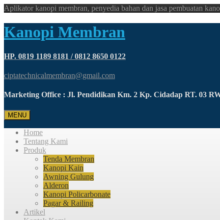
Aplikator kanopi membran, penyedia bahan dan jasa pembuatan kano
Kanopi Membran
HP. 0819 1189 8181 / 0812 8650 0122
ciptatechnicalmembran@gmail.com
Marketing Office : Jl. Pendidikan Km. 2 Kp. Cidadap RT. 03 
MENU
Home
Tentang Kami
Produk
Tenda Membran
Kanopi Kain
Awning Gulung
Alderon
Kanopi Policarbonate
Pagar & Railing
Artikel