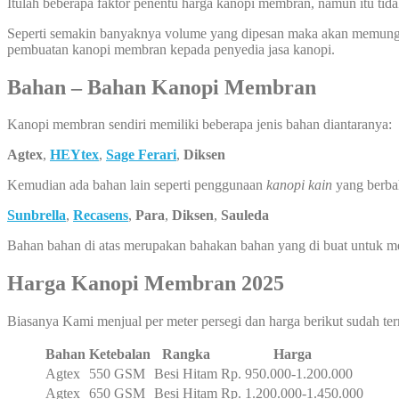
Itulah beberapa faktor penentu harga kanopi membran, namun itu tid
Seperti semakin banyaknya volume yang dipesan maka akan memungkin
pembuatan kanopi membran kepada penyedia jasa kanopi.
Bahan – Bahan Kanopi Membran
Kanopi membran sendiri memiliki beberapa jenis bahan diantaranya:
Agtex
,
HEYtex
,
Sage Ferari
,
Diksen
Kemudian ada bahan lain seperti penggunaan
kanopi kain
yang berba
Sunbrella
,
Recasens
,
Para
,
Diksen
,
Sauleda
Bahan bahan di atas merupakan bahakan bahan yang di buat untuk 
Harga Kanopi Membran 2025
Biasanya Kami menjual per meter persegi dan harga berikut sudah ter
Bahan
Ketebalan
Rangka
Harga
Agtex
550 GSM
Besi Hitam
Rp. 950.000-1.200.000
Agtex
650 GSM
Besi Hitam
Rp. 1.200.000-1.450.000