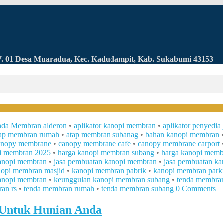
RW. 01 Desa Muaradua, Kec. Kadudampit, Kab. Sukabumi 43153
nda Membran
alderon
•
aplikator kanopi membran
•
aplikator penyedia 
tap membran rumah
•
atap membran subanag
•
bahan kanopi membran
anopy membrane
•
canopy membrane cafe
•
canopy membrane carport
i membran 2025
•
harga kanopi membran subang
•
harga kanopi memb
kanopi membran
•
jasa pembuatan kanopi membran
•
jasa pembuatan k
nopi membran masjid
•
kanopi membran pabrik
•
kanopi membran parki
anopi membran
•
keunggulan kanopi membran subang
•
tenda membra
an rs
•
tenda membran rumah
•
tenda membran subang
0 Comments
 Untuk Hunian Anda