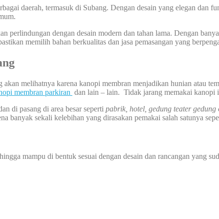
bagai daerah, termasuk di Subang. Dengan desain yang elegan dan fung
 umum.
an perlindungan dengan desain modern dan tahan lama. Dengan banyak
pastikan memilih bahan berkualitas dan jasa pemasangan yang berpeng
ang
ng akan melihatnya karena kanopi membran menjadikan hunian atau tem
nopi membran parkiran
dan lain – lain. Tidak jarang memakai kanopi 
dan di pasang di area besar seperti
pabrik, hotel, gedung teater gedung
na banyak sekali kelebihan yang dirasakan pemakai salah satunya seper
sehingga mampu di bentuk sesuai dengan desain dan rancangan yang sud