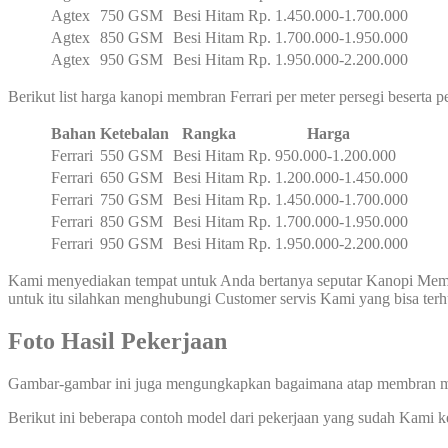
Agtex
750 GSM
Besi Hitam
Rp. 1.450.000-1.700.000
Agtex
850 GSM
Besi Hitam
Rp. 1.700.000-1.950.000
Agtex
950 GSM
Besi Hitam
Rp. 1.950.000-2.200.000
Berikut list harga kanopi membran Ferrari per meter persegi beserta 
Bahan
Ketebalan
Rangka
Harga
Ferrari
550 GSM
Besi Hitam
Rp. 950.000-1.200.000
Ferrari
650 GSM
Besi Hitam
Rp. 1.200.000-1.450.000
Ferrari
750 GSM
Besi Hitam
Rp. 1.450.000-1.700.000
Ferrari
850 GSM
Besi Hitam
Rp. 1.700.000-1.950.000
Ferrari
950 GSM
Besi Hitam
Rp. 1.950.000-2.200.000
Kami menyediakan tempat untuk Anda bertanya seputar Kanopi Membr
untuk itu silahkan menghubungi Customer servis Kami yang bisa te
Foto Hasil Pekerjaan
Gambar-gambar ini juga mengungkapkan bagaimana atap membran ma
Berikut ini beberapa contoh model dari pekerjaan yang sudah Kami 