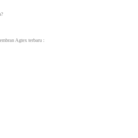
a?
embran Agtex terbaru :