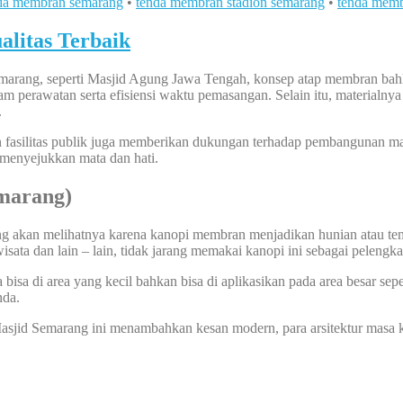
da membran semarang
•
tenda membran stadion semarang
•
tenda memb
litas Terbaik
arang, seperti Masjid Agung Jawa Tengah, konsep atap membran bahka
lam perawatan serta efisiensi waktu pemasangan. Selain itu, materialn
.
dan fasilitas publik juga memberikan dukungan terhadap pembangunan
a menyejukkan mata dan hati.
marang)
ang akan melihatnya karena kanopi membran menjadikan hunian atau te
wisata dan lain – lain, tidak jarang memakai kanopi ini sebagai pelengk
sa di area yang kecil bahkan bisa di aplikasikan pada area besar sepe
nda.
id Semarang ini menambahkan kesan modern, para arsitektur masa ki