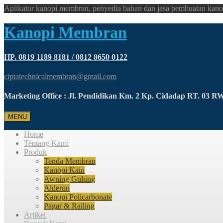
Aplikator kanopi membran, penyedia bahan dan jasa pembuatan kano
Kanopi Membran
HP. 0819 1189 8181 / 0812 8650 0122
ciptatechnicalmembran@gmail.com
Marketing Office : Jl. Pendidikan Km. 2 Kp. Cidadap RT. 03 
MENU
Home
Tentang Kami
Produk
Tenda Membran
Kanopi Kain
Awning Gulung
Alderon
Kanopi Policarbonate
Pagar & Railing
Artikel