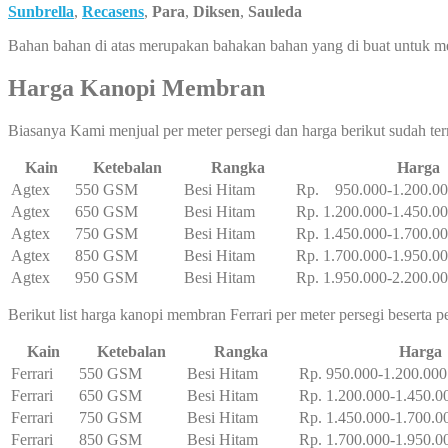
Sunbrella
,
Recasens
,
Para
,
Diksen
,
Sauleda
Bahan bahan di atas merupakan bahakan bahan yang di buat untuk 
Harga Kanopi Membran
Biasanya Kami menjual per meter persegi dan harga berikut sudah te
Kain
Ketebalan
Rangka
Harga
Agtex
550 GSM
Besi Hitam
Rp. 950.000-1.200.0
Agtex
650 GSM
Besi Hitam
Rp. 1.200.000-1.450.0
Agtex
750 GSM
Besi Hitam
Rp. 1.450.000-1.700.0
Agtex
850 GSM
Besi Hitam
Rp. 1.700.000-1.950.0
Agtex
950 GSM
Besi Hitam
Rp. 1.950.000-2.200.0
Berikut list harga kanopi membran Ferrari per meter persegi beserta 
Kain
Ketebalan
Rangka
Harga
Ferrari
550 GSM
Besi Hitam
Rp. 950.000-1.200.000
Ferrari
650 GSM
Besi Hitam
Rp. 1.200.000-1.450.0
Ferrari
750 GSM
Besi Hitam
Rp. 1.450.000-1.700.0
Ferrari
850 GSM
Besi Hitam
Rp. 1.700.000-1.950.0