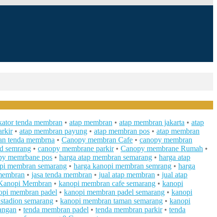
ikator tenda membran
•
atap membran
•
atap membran jakarta
•
atap
rkir
•
atap membran payung
•
atap membran pos
•
atap membran
an tenda membrna
•
Canopy membran Cafe
•
canopy membran
d semrang
•
canopy membrane parkir
•
Canopy membrane Rumah
•
py memrbane pos
•
harga atap membran semarang
•
harga atap
opi membran semarang
•
harga kanopi membran semrang
•
harga
 membran
•
jasa tenda membran
•
jual atap membran
•
jual atap
Kanopi Membran
•
kanopi membran cafe semarang
•
kanopi
pi membran padel
•
kanopi membran padel semarang
•
kanopi
stadion semarang
•
kanopi membran taman semarang
•
kanopi
angan
•
tenda membran padel
•
tenda membran parkir
•
tenda