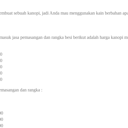
membuat sebuah kanopi, jadi Anda mau menggunakan kain berbahan ap
rmasuk jasa pemasangan dan rangka besi berikut adalah harga kanopi m
00
00
00
00
00
pemasangan dan rangka :
00
00
00