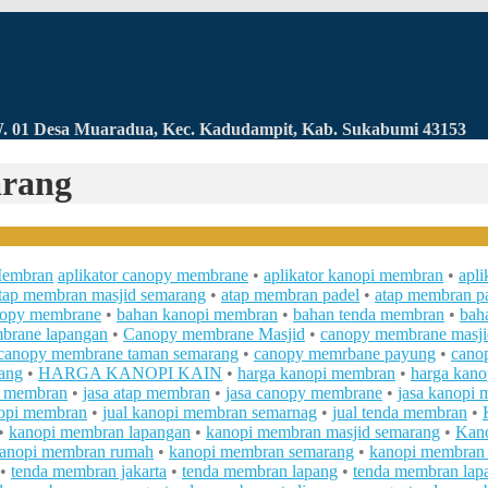
RW. 01 Desa Muaradua, Kec. Kadudampit, Kab. Sukabumi 43153
arang
Membran
aplikator canopy membrane
•
aplikator kanopi membran
•
apl
tap membran masjid semarang
•
atap membran padel
•
atap membran pa
nopy membrane
•
bahan kanopi membran
•
bahan tenda membran
•
bah
brane lapangan
•
Canopy membrane Masjid
•
canopy membrane masji
canopy membrane taman semarang
•
canopy memrbane payung
•
cano
ang
•
HARGA KANOPI KAIN
•
harga kanopi membran
•
harga kan
da membran
•
jasa atap membran
•
jasa canopy membrane
•
jasa kanopi
nopi membran
•
jual kanopi membran semarnag
•
jual tenda membran
•
•
kanopi membran lapangan
•
kanopi membran masjid semarang
•
Kano
anopi membran rumah
•
kanopi membran semarang
•
kanopi membran 
•
tenda membran jakarta
•
tenda membran lapang
•
tenda membran lap