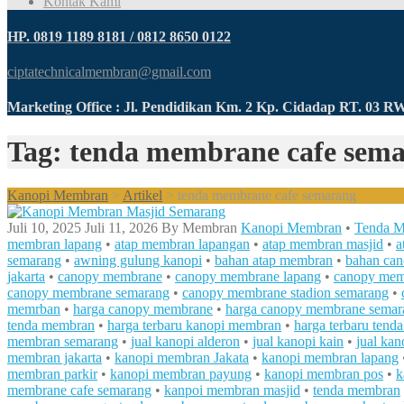
Kontak Kami
HP. 0819 1189 8181 / 0812 8650 0122
ciptatechnicalmembran@gmail.com
Marketing Office : Jl. Pendidikan Km. 2 Kp. Cidadap RT. 03 
Tag: tenda membrane cafe sem
Kanopi Membran
>
Artikel
>
tenda membrane cafe semarang
Juli 10, 2025
Juli 11, 2026
By
Membran
Kanopi Membran
•
Tenda 
membran lapang
•
atap membran lapangan
•
atap membran masjid
•
a
semarang
•
awning gulung kanopi
•
bahan atap membran
•
bahan ca
jakarta
•
canopy membrane
•
canopy membrane lapang
•
canopy mem
canopy membrane semarang
•
canopy membrane stadion semarang
•
memrban
•
harga canopy membrane
•
harga canopy membrane semar
tenda membran
•
harga terbaru kanopi membran
•
harga terbaru ten
membran semarang
•
jual kanopi alderon
•
jual kanopi kain
•
jual ka
membran jakarta
•
kanopi membran Jakata
•
kanopi membran lapang
membran parkir
•
kanopi membran payung
•
kanopi membran pos
•
k
membrane cafe semarang
•
kanpoi membran masjid
•
tenda membran