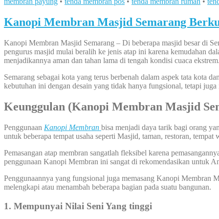
membran payung
•
tenda membran pos
•
tenda membran rumah
•
ten
Kanopi Membran Masjid Semarang Berkua
Kanopi Membran Masjid Semarang – Di beberapa masjid besar di Sem
pengurus masjid mulai beralih ke jenis atap ini karena kemudahan da
menjadikannya aman dan tahan lama di tengah kondisi cuaca ekstrem
Semarang sebagai kota yang terus berbenah dalam aspek tata kota 
kebutuhan ini dengan desain yang tidak hanya fungsional, tetapi jug
Keunggulan (Kanopi Membran Masjid Se
Penggunaan
Kanopi Membran
bisa menjadi daya tarik bagi orang y
untuk beberapa tempat usaha seperti Masjid, taman, restoran, tempat 
Pemasangan atap membran sangatlah fleksibel karena pemasangannya bi
penggunaan Kanopi Membran ini sangat di rekomendasikan untuk A
Penggunaannya yang fungsional juga memasang Kanopi Membran Masj
melengkapi atau menambah beberapa bagian pada suatu bangunan.
1. Mempunyai Nilai Seni Yang tinggi