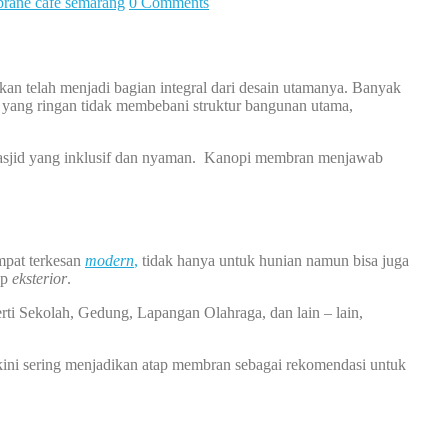
rane cafe semarang
0 Comments
n telah menjadi bagian integral dari desain utamanya. Banyak
ya yang ringan tidak membebani struktur bangunan utama,
 masjid yang inklusif dan nyaman. Kanopi membran menjawab
mpat terkesan
modern
,
tidak hanya untuk hunian namun bisa juga
ap
eksterior
.
rti Sekolah, Gedung, Lapangan Olahraga, dan lain – lain,
ni sering menjadikan atap membran sebagai rekomendasi untuk