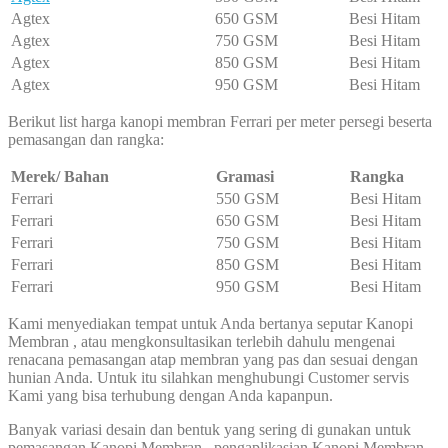
Agtex
650 GSM
Besi Hitam
Agtex
750 GSM
Besi Hitam
Agtex
850 GSM
Besi Hitam
Agtex
950 GSM
Besi Hitam
Berikut list harga kanopi membran Ferrari per meter persegi beserta
pemasangan dan rangka:
Merek/ Bahan
Gramasi
Rangka
Ferrari
550 GSM
Besi Hitam
Ferrari
650 GSM
Besi Hitam
Ferrari
750 GSM
Besi Hitam
Ferrari
850 GSM
Besi Hitam
Ferrari
950 GSM
Besi Hitam
Kami menyediakan tempat untuk Anda bertanya seputar Kanopi
Membran , atau mengkonsultasikan terlebih dahulu mengenai
renacana pemasangan atap membran yang pas dan sesuai dengan
hunian Anda. Untuk itu silahkan menghubungi Customer servis
Kami yang bisa terhubung dengan Anda kapanpun.
Banyak variasi desain dan bentuk yang sering di gunakan untuk
pemasangan Kanopi Membran , pengaplikasian Kanopi Membran