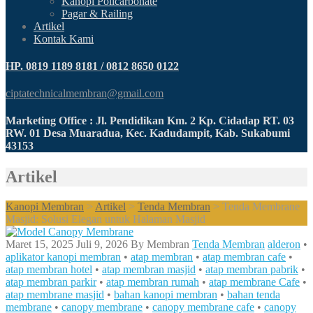
Kanopi Policarbonate
Pagar & Railing
Artikel
Kontak Kami
HP. 0819 1189 8181 / 0812 8650 0122
ciptatechnicalmembran@gmail.com
Marketing Office : Jl. Pendidikan Km. 2 Kp. Cidadap RT. 03
RW. 01 Desa Muaradua, Kec. Kadudampit, Kab. Sukabumi
43153
Artikel
Kanopi Membran
>
Artikel
>
Tenda Membran
>
Tenda Membrane
Masjid: Solusi Elegan untuk Halaman Masjid
Maret 15, 2025
Juli 9, 2026
By
Membran
Tenda Membran
alderon
•
aplikator kanopi membran
•
atap membran
•
atap membran cafe
•
atap membran hotel
•
atap membran masjid
•
atap membran pabrik
•
atap membran parkir
•
atap membran rumah
•
atap membrane Cafe
•
atap membrane masjid
•
bahan kanopi membran
•
bahan tenda
membrane
•
canopy membrane
•
canopy membrane cafe
•
canopy