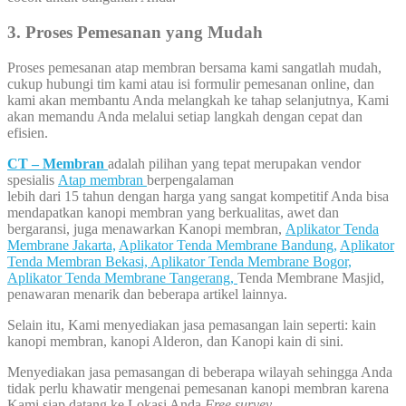
3. Proses Pemesanan yang Mudah
Proses pemesanan atap membran bersama kami sangatlah mudah,
cukup hubungi tim kami atau isi formulir pemesanan online, dan
kami akan membantu Anda melangkah ke tahap selanjutnya, Kami
akan memandu Anda melalui setiap langkah dengan cepat dan
efisien.
CT – Membran
adalah pilihan yang tepat merupakan vendor
spesialis
Atap membran
berpengalaman
lebih dari 15 tahun dengan harga yang sangat kompetitif Anda bisa
mendapatkan kanopi membran yang berkualitas, awet dan
bergaransi, juga menawarkan Kanopi membran,
Aplikator Tenda
Membrane Jakarta,
Aplikator Tenda Membrane Bandung,
Aplikator
Tenda Membran Bekasi,
Aplikator Tenda Membrane Bogor,
Aplikator Tenda Membrane Tangerang,
Tenda Membrane Masjid,
penawaran menarik dan beberapa artikel lainnya.
Selain itu, Kami menyediakan jasa pemasangan lain seperti: kain
kanopi membran, kanopi Alderon, dan Kanopi kain di sini.
Menyediakan jasa pemasangan di beberapa wilayah sehingga Anda
tidak perlu khawatir mengenai pemesanan kanopi membran karena
Kami siap datang ke Lokasi Anda
Free survey
.