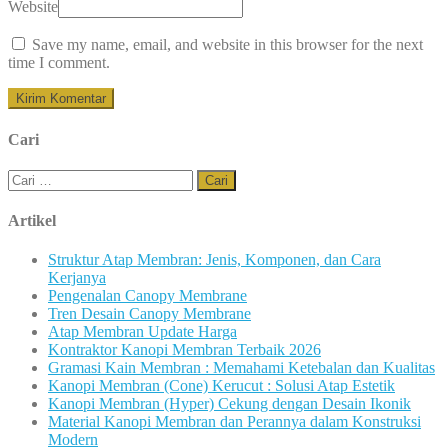
Website
Save my name, email, and website in this browser for the next
time I comment.
Cari
Cari
untuk:
Artikel
Struktur Atap Membran: Jenis, Komponen, dan Cara
Kerjanya
Pengenalan Canopy Membrane
Tren Desain Canopy Membrane
Atap Membran Update Harga
Kontraktor Kanopi Membran Terbaik 2026
Gramasi Kain Membran : Memahami Ketebalan dan Kualitas
Kanopi Membran (Cone) Kerucut : Solusi Atap Estetik
Kanopi Membran (Hyper) Cekung dengan Desain Ikonik
Material Kanopi Membran dan Perannya dalam Konstruksi
Modern