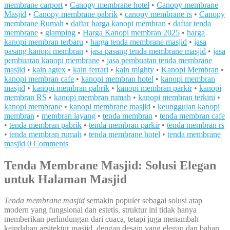
membrane carport
•
Canopy membrane hotel
•
Canopy membrane
Masjid
•
Canopy membrane pabrik
•
canopy membrane rs
•
Canopy
membrane Rumah
•
daftar harga kanopi membran
•
daftar tenda
membrane
•
glamping
•
Harga Kanopi membran 2025
•
harga
kanopi membran terbaru
•
harga tenda membrane masjid
•
jasa
pasang kanopi membran
•
jasa pasang tenda membrane masjid
•
jasa
pembuatan kanopi membrane
•
jasa pembuatan tenda membrane
masjid
•
kain agtex
•
kain ferrari
•
kain mighty
•
Kanopi Membran
•
kanopi membran cafe
•
kanopi membran hotel
•
kanopi membran
masjid
•
kanopi membran pabrik
•
kanopi membran parkir
•
kanopi
membran RS
•
kanopi membran rumah
•
kanopi membran terkini
•
kanopi membrane
•
kanopi membrane masjid
•
keunggulan kanopi
membran
•
membran layang
•
tenda membran
•
tenda membran cafe
•
tenda membran pabrik
•
tenda membran parkir
•
tenda membran rs
•
tenda membran rumah
•
tenda membrane hotel
•
tenda membrane
masjid
0 Comments
Tenda Membrane Masjid: Solusi Elegan
untuk Halaman Masjid
Tenda membrane masjid
semakin populer sebagai solusi atap
modern yang fungsional dan estetis, struktur ini tidak hanya
memberikan perlindungan dari cuaca, tetapi juga menambah
keindahan arsitektur masjid, dengan desain yang elegan dan bahan