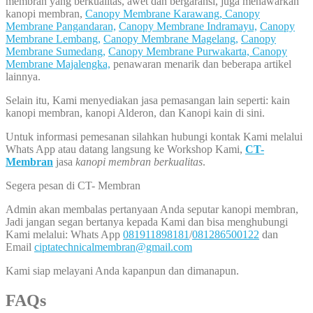
membran yang berkualitas, awet dan bergaransi, juga menawarkan
kanopi membran,
Canopy Membrane Karawang,
Canopy
Membrane Pangandaran,
Canopy Membrane Indramayu,
Canopy
Membrane Lembang,
Canopy Membrane Magelang,
Canopy
Membrane Sumedang,
Canopy Membrane Purwakarta,
Canopy
Membrane Majalengka,
penawaran menarik dan beberapa artikel
lainnya.
Selain itu, Kami menyediakan jasa pemasangan lain seperti: kain
kanopi membran, kanopi Alderon, dan Kanopi kain di sini.
Untuk informasi pemesanan silahkan hubungi kontak Kami melalui
Whats App atau datang langsung ke Workshop Kami,
CT-
Membran
jasa
kanopi membran berkualitas
.
Segera pesan di CT- Membran
Admin akan membalas pertanyaan Anda seputar kanopi membran,
Jadi jangan segan bertanya kepada Kami dan bisa menghubungi
Kami melalui: Whats App
081911898181
/
081286500122
dan
Email
ciptatechnicalmembran@gmail.com
Kami siap melayani Anda kapanpun dan dimanapun.
FAQs