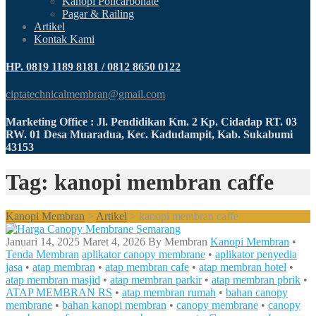
Kanopi Policarbonate
Pagar & Railing
Artikel
Kontak Kami
HP. 0819 1189 8181 / 0812 8650 0122
ciptatechnicalmembran@gmail.com
Marketing Office : Jl. Pendidikan Km. 2 Kp. Cidadap RT. 03
RW. 01 Desa Muaradua, Kec. Kadudampit, Kab. Sukabumi
43153
Tag: kanopi membran caffe
Kanopi Membran
>
Artikel
>
kanopi membran caffe
Januari 14, 2025
Maret 4, 2026
By
Membran
Kanopi Membran
•
Tenda Membran
aplikator canopy membrane
•
aplikator penyedia
jasa
•
atap membran
•
atap membran cafe
•
atap membran hotel
•
atap membran masjid
•
atap membran parkir
•
atap membran pbrik
•
ATAP MEMBRAN RS
•
atap membran rumah
•
bahan canopy
membrane
•
bahan kanopi membran
•
canopy membrane
•
canopy