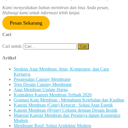
Kami menyediakan bahan membran dan bisa Anda pesan,
Hubungi kami untuk informasi lebih lanjut
.
Pesan Sekarang
Cari
Cari untuk:
Artikel
Struktur Atap Membran: Jenis, Komponen, dan Cara
Kerjanya
Pengenalan Canopy Membrane
Tren Desain Canopy Membrane
Atap Membran Update Harga
Kontraktor Kanopi Membran Terbaik 2026
Gramasi Kain Membran : Memahami Ketebalan dan Kualitas
Kanopi Membran (Cone) Kerucut : Solusi Atap Estetik
Kanopi Membran (Hyper) Cekung dengan Desain Ikonik
Material Kanopi Membran dan Perannya dalam Konstruksi
Modern
Membrane Roof: Solusi Arsitektur Modern