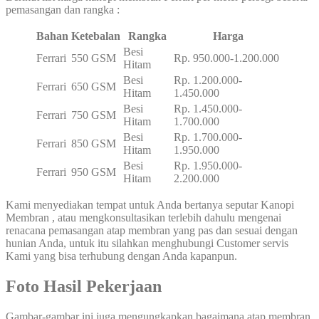
pemasangan dan rangka :
Bahan
Ketebalan
Rangka
Harga
Besi
Ferrari
550 GSM
Rp. 950.000-1.200.000
Hitam
Besi
Rp. 1.200.000-
Ferrari
650 GSM
Hitam
1.450.000
Besi
Rp. 1.450.000-
Ferrari
750 GSM
Hitam
1.700.000
Besi
Rp. 1.700.000-
Ferrari
850 GSM
Hitam
1.950.000
Besi
Rp. 1.950.000-
Ferrari
950 GSM
Hitam
2.200.000
Kami menyediakan tempat untuk Anda bertanya seputar Kanopi
Membran , atau mengkonsultasikan terlebih dahulu mengenai
renacana pemasangan atap membran yang pas dan sesuai dengan
hunian Anda, untuk itu silahkan menghubungi Customer servis
Kami yang bisa terhubung dengan Anda kapanpun.
Foto Hasil Pekerjaan
Gambar-gambar ini juga mengungkapkan bagaimana atap membran