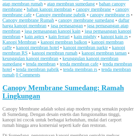
atap membran rumah
•
atap membran sumedang
•
bahan canopy
membrane
•
bahan kanopi membran
•
canopy membrane
•
canopy
membrane cafe
•
Canopy membrane pabrik
•
canopy membrane rs
•
Canopy membrane Rumah
•
canopy membrane sumedang
•
daftar
harga kanopi membran
•
jasa pemasangan
•
jasa pemasangan atap
membran
•
jasa pemasangan kanopi kain
•
jasa pemasangan kanopi
membran
•
kain agtex
•
kain ferrari
•
kain mighty
•
kanopi kain rs
•
Kanopi Membran
•
kanopi membran balkon
•
kanopi membran
caffe
•
kanopi membran hotel
•
kanopi membran parkir
•
kanopi
membran RS
•
kanopi membran rumah
•
kanopi membran taman
•
keunggulan kanopi membran
•
keunggulan kanopi membran
sumedang
•
tenda membran
•
tenda membran cafe
•
tenda membran
hotel
•
tenda membran pabrik
•
tenda membran rs
•
tenda membran
rumah
0 Comments
Canopy Membrane Sumedang: Ramah
Lingkungan
Canopy Membrane adalah solusi atap modern yang semakin populer
di Sumedang. Dengan desain estetis dan fungsionalitas tinggi,
kanopi ini cocok untuk berbagai kebutuhan, mulai dari carport
rumah hingga area komersial seperti kafe dan restoran.
Di Sumedang, penggunaan kanopi membran semakin meluas.