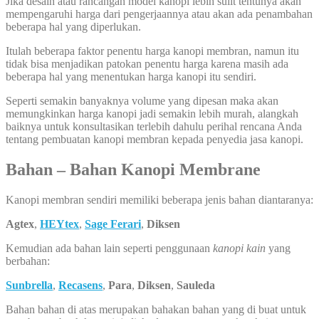
Jika desain atau rancangan model kanopi lebih sulit tentunya akan
mempengaruhi harga dari pengerjaannya atau akan ada penambahan
beberapa hal yang diperlukan.
Itulah beberapa faktor penentu harga kanopi membran, namun itu
tidak bisa menjadikan patokan penentu harga karena masih ada
beberapa hal yang menentukan harga kanopi itu sendiri.
Seperti semakin banyaknya volume yang dipesan maka akan
memungkinkan harga kanopi jadi semakin lebih murah, alangkah
baiknya untuk konsultasikan terlebih dahulu perihal rencana Anda
tentang pembuatan kanopi membran kepada penyedia jasa kanopi.
Bahan – Bahan Kanopi Membrane
Kanopi membran sendiri memiliki beberapa jenis bahan diantaranya:
Agtex
,
HEYtex
,
Sage Ferari
,
Diksen
Kemudian ada bahan lain seperti penggunaan
kanopi kain
yang
berbahan:
Sunbrella
,
Recasens
,
Para
,
Diksen
,
Sauleda
Bahan bahan di atas merupakan bahakan bahan yang di buat untuk