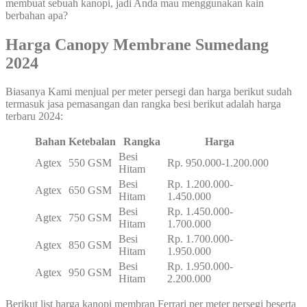
membuat sebuah kanopi, jadi Anda mau menggunakan kain
berbahan apa?
Harga Canopy Membrane Sumedang
2024
Biasanya Kami menjual per meter persegi dan harga berikut sudah
termasuk jasa pemasangan dan rangka besi berikut adalah harga
terbaru 2024:
Bahan
Ketebalan
Rangka
Harga
Besi
Agtex
550 GSM
Rp. 950.000-1.200.000
Hitam
Besi
Rp. 1.200.000-
Agtex
650 GSM
Hitam
1.450.000
Besi
Rp. 1.450.000-
Agtex
750 GSM
Hitam
1.700.000
Besi
Rp. 1.700.000-
Agtex
850 GSM
Hitam
1.950.000
Besi
Rp. 1.950.000-
Agtex
950 GSM
Hitam
2.200.000
Berikut list harga kanopi membran Ferrari per meter persegi beserta