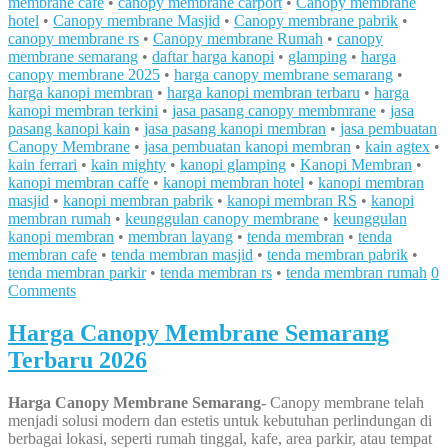
membrane cafe
•
canopy membrane carport
•
Canopy membrane
hotel
•
Canopy membrane Masjid
•
Canopy membrane pabrik
•
canopy membrane rs
•
Canopy membrane Rumah
•
canopy
membrane semarang
•
daftar harga kanopi
•
glamping
•
harga
canopy membrane 2025
•
harga canopy membrane semarang
•
harga kanopi membran
•
harga kanopi membran terbaru
•
harga
kanopi membran terkini
•
jasa pasang canopy membmrane
•
jasa
pasang kanopi kain
•
jasa pasang kanopi membran
•
jasa pembuatan
Canopy Membrane
•
jasa pembuatan kanopi membran
•
kain agtex
•
kain ferrari
•
kain mighty
•
kanopi glamping
•
Kanopi Membran
•
kanopi membran caffe
•
kanopi membran hotel
•
kanopi membran
masjid
•
kanopi membran pabrik
•
kanopi membran RS
•
kanopi
membran rumah
•
keunggulan canopy membrane
•
keunggulan
kanopi membran
•
membran layang
•
tenda membran
•
tenda
membran cafe
•
tenda membran masjid
•
tenda membran pabrik
•
tenda membran parkir
•
tenda membran rs
•
tenda membran rumah
0
Comments
Harga Canopy Membrane Semarang
Terbaru 2026
Harga Canopy Membrane Semarang-
Canopy membrane telah
menjadi solusi modern dan estetis untuk kebutuhan perlindungan di
berbagai lokasi, seperti rumah tinggal, kafe, area parkir, atau tempat