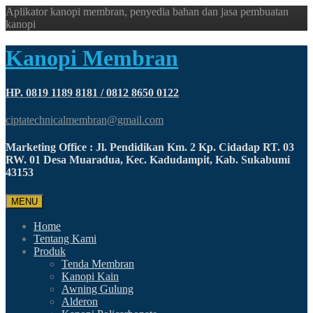
Aplikator kanopi membran, penyedia bahan dan jasa pembuatan
kanopi
Kanopi Membran
HP. 0819 1189 8181 / 0812 8650 0122
ciptatechnicalmembran@gmail.com
Marketing Office : Jl. Pendidikan Km. 2 Kp. Cidadap RT. 03
RW. 01 Desa Muaradua, Kec. Kadudampit, Kab. Sukabumi
43153
MENU
Home
Tentang Kami
Produk
Tenda Membran
Kanopi Kain
Awning Gulung
Alderon