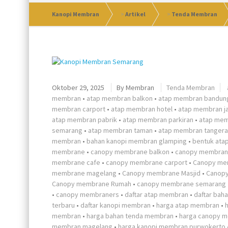
Kanopi Membran
>
Artikel
>
Tenda Membran
Oktober 29, 2025
By
Membran
Tenda Membran
membran
•
atap membran balkon
•
atap membran bandun
membran carport
•
atap membran hotel
•
atap membran j
atap membran pabrik
•
atap membran parkiran
•
atap mem
semarang
•
atap membran taman
•
atap membran tanger
membran
•
bahan kanopi membran glamping
•
bentuk ata
membrane
•
canopy membrane balkon
•
canopy membran
membrane cafe
•
canopy membrane carport
•
Canopy me
membrane magelang
•
Canopy membrane Masjid
•
Canopy
Canopy membrane Rumah
•
canopy membrane semarang
•
canopy membraners
•
daftar atap membran
•
daftar bah
terbaru
•
daftar kanopi membran
•
harga atap membran
•
membran
•
harga bahan tenda membran
•
harga canopy 
membran magelang
•
harga kanopi membran purwokerto