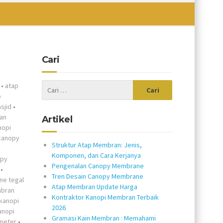
Cari
•
atap
p
sjid
•
an
Artikel
nopi
canopy
Struktur Atap Membran: Jenis,
Komponen, dan Cara Kerjanya
opy
Pengenalan Canopy Membrane
•
Tren Desain Canopy Membrane
e tegal
Atap Membran Update Harga
mbran
Kontraktor Kanopi Membran Terbaik
kanopi
2026
anopi
Gramasi Kain Membran : Memahami
meter
•