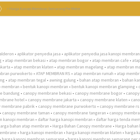
>
Harga Kanopi Membran Semarang Per Meter
alderon
•
aplikator penyedia jasa
•
aplikator penyedia jasa kanopi membran
g
•
atap membran bekasi
•
atap membran bogor
•
atap membran cafe
•
ata
akarta
•
atap membran klaten
•
atap membran magelang
•
atap membran ma
bran purwokerto
•
ATAP MEMBRAN RS
•
atap membran rumah
•
atap membr
ang
•
atap membran tegal
•
awning gulung
•
bahan atap membran
•
bahan ka
p membran
•
bentuk kanopi membran
•
bentuk kanopi membran glamping
•
e bandung
•
canopy membrane bekasi
•
canopy membrane bogor
•
canopy
mbrane hotel
•
canopy membrane jakarta
•
canopy membrane klaten
•
can
 membrane pabrik
•
canopy membrane purwokerto
•
canopy membrane rs
•
canopy membrane taman
•
canopy membrane tangeran
•
canopy membran
an kanopi membran
•
daftar harga kanopi membran
•
daftar harga tenda me
harga bahan atap membran
•
Harga Bahan Canopy membrane
•
Harga bahan 
membrane
•
harga kanopi membran
•
harga kanopi membran klaten
•
harga k
•
harga kanopi membran semarang
•
harga kanopi membran semarang per 