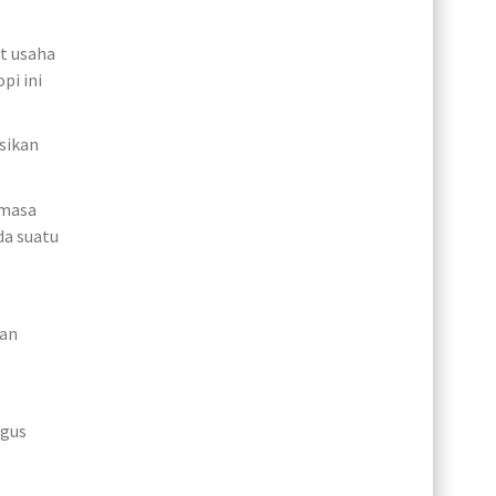
t usaha
pi ini
sikan
 masa
da suatu
dan
agus