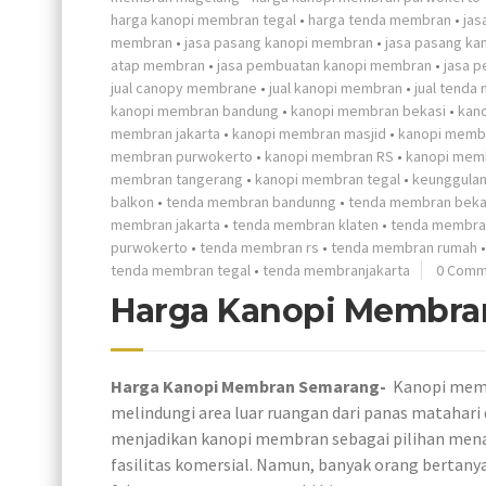
harga kanopi membran tegal
•
harga tenda membran
•
jas
membran
•
jasa pasang kanopi membran
•
jasa pasang ka
atap membran
•
jasa pembuatan kanopi membran
•
jasa 
jual canopy membrane
•
jual kanopi membran
•
jual tenda
kanopi membran bandung
•
kanopi membran bekasi
•
kan
membran jakarta
•
kanopi membran masjid
•
kanopi memb
membran purwokerto
•
kanopi membran RS
•
kanopi mem
membran tangerang
•
kanopi membran tegal
•
keunggula
balkon
•
tenda membran bandunng
•
tenda membran beka
membran jakarta
•
tenda membran klaten
•
tenda membra
purwokerto
•
tenda membran rs
•
tenda membran rumah
tenda membran tegal
•
tenda membranjakarta
0 Comm
Harga Kanopi Membra
Harga Kanopi Membran Semarang-
Kanopi memb
melindungi area luar ruangan dari panas matahari 
menjadikan kanopi membran sebagai pilihan menar
fasilitas komersial. Namun, banyak orang bertan