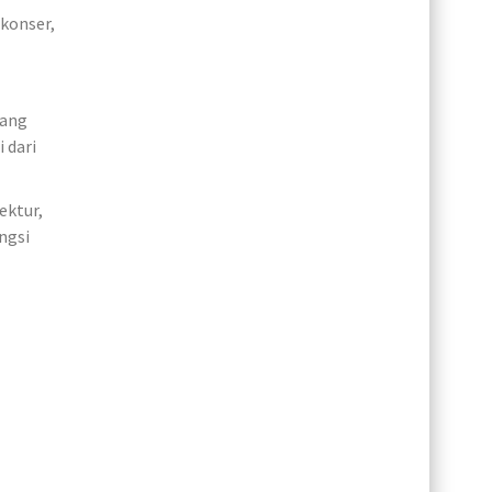
 konser,
yang
 dari
ektur,
ngsi