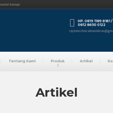
buatan kanopi
HP. 0819 1189 8181 /
0812 8650 0122
ciptatechnicalmembran@gma
Tentang Kami
Produk
Artikel
Ko
Artikel