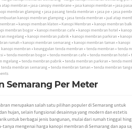
a atap membran
•
jasa canopy membrane
•
jasa kanopi membran
•
jasa pas
nopi membran glamping
•
jasa pasang tenda membran
•
jasa pe
•
jasa pemb
pembuatan kanopi membran glamping
•
jasa tenda membran
•
jual atap mem
 membran
•
kanopi memban klaten
•
Kanopi Membran
•
kanopi membran bal
opi membran bogor
•
kanopi membran cafe
•
kanopi membran hotel
•
kanop
ran megelang
•
kanopi membran pabrik
•
kanopi membran parkiran
•
kanopi
bran rumah
•
kanopi membran semarang
•
kanopi membran taman
•
kanopi
n kanopi membran
•
keunggulan tenda membran
•
tenda membran
•
tenda 
si
•
tenda membran bogor
•
tenda membran cafe
•
tenda membran hotel
•
n mgelang
•
tenda membran pabrik
•
tenda membran parkiran
•
tenda mem
•
tenda membran semarang
•
tenda membran taman
•
tenda membran tang
ents
n Semarang Per Meter
ran merupakan salah satu pilihan populer di Semarang untuk
dan hujan, selain fungsional desainnya yang modern dan estetis
ik untuk berbagai jenis bangunan, mulai dari rumah tinggal hin
ya-tanya mengenai harga kanopi membran di Semarang dan apa sa