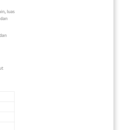
in, luas
 dan
 dan
ut