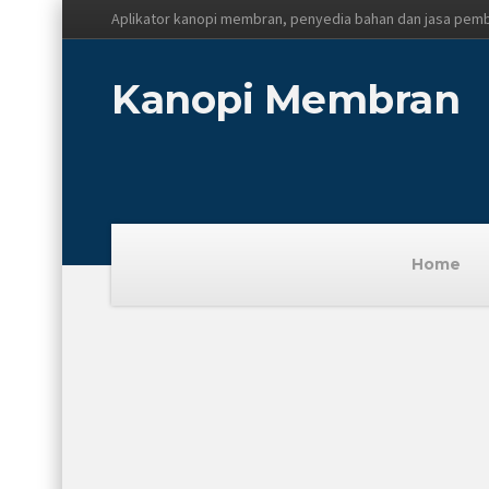
Aplikator kanopi membran, penyedia bahan dan jasa pem
Kanopi Membran
Home