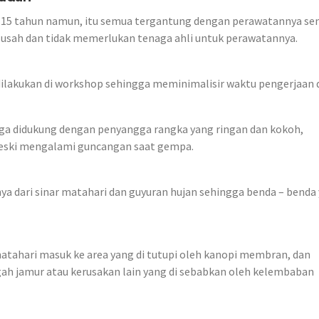
15 tahun namun, itu semua tergantung dengan perawatannya sen
usah dan tidak memerlukan tenaga ahli untuk perawatannya.
lakukan di workshop sehingga meminimalisir waktu pengerjaan d
juga didukung dengan penyangga rangka yang ringan dan kokoh,
eski mengalami guncangan saat gempa.
a dari sinar matahari dan guyuran hujan sehingga benda – benda
hari masuk ke area yang di tutupi oleh kanopi membran, dan
h jamur atau kerusakan lain yang di sebabkan oleh kelembaban