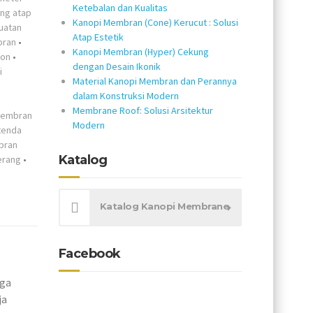
Ketebalan dan Kualitas
ang atap
Kanopi Membran (Cone) Kerucut : Solusi
uatan
Atap Estetik
bran
•
Kanopi Membran (Hyper) Cekung
kon
•
dengan Desain Ikonik
i
Material Kanopi Membran dan Perannya
dalam Konstruksi Modern
Membrane Roof: Solusi Arsitektur
membran
Modern
tenda
bran
Katalog
erang
•
Katalog Kanopi Membrane
Facebook
gga
ja