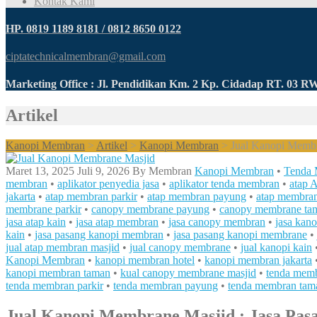
Kontak Kami
HP. 0819 1189 8181 / 0812 8650 0122
ciptatechnicalmembran@gmail.com
Marketing Office : Jl. Pendidikan Km. 2 Kp. Cidadap RT. 03 
Artikel
Kanopi Membran
>
Artikel
>
Kanopi Membran
>
Jual Kanopi Membra
Maret 13, 2025
Juli 9, 2026
By
Membran
Kanopi Membran
•
Tenda
membran
•
aplikator penyedia jasa
•
aplikator tenda membran
•
atap 
jakarta
•
atap membran parkir
•
atap membran payung
•
atap membra
membrane parkir
•
canopy membrane payung
•
canopy membrane ta
jasa atap kain
•
jasa atap membran
•
jasa canopy membran
•
jasa kano
kain
•
jasa pasang kanopi membran
•
jasa pasang kanopi membrane
•
jual atap membran masjid
•
jual canopy membrane
•
jual kanopi kain
Kanopi Membran
•
kanopi membran hotel
•
kanopi membran jakarta
kanopi membran taman
•
kual canopy membrane masjid
•
tenda mem
tenda membran parkir
•
tenda membran payung
•
tenda membran tam
Jual Kanopi Membrane Masjid : Jasa Pasa