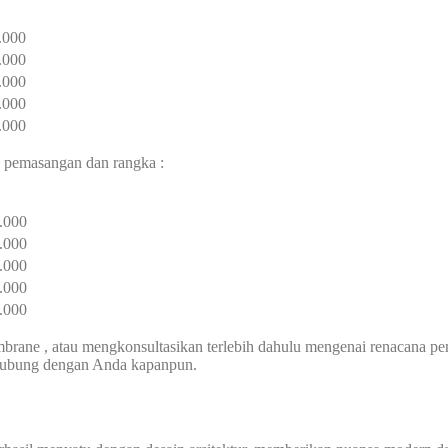
.000
.000
.000
.000
.000
a pemasangan dan rangka :
.000
.000
.000
.000
.000
rane , atau mengkonsultasikan terlebih dahulu mengenai renacana 
rhubung dengan Anda kapanpun.