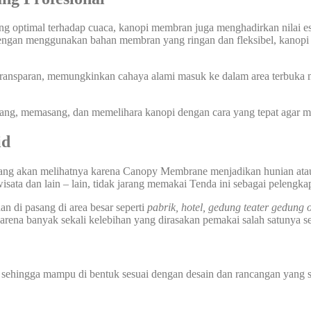
 optimal terhadap cuaca, kanopi membran juga menghadirkan nilai est
. Dengan menggunakan bahan membran yang ringan dan fleksibel, kanopi
transparan, memungkinkan cahaya alami masuk ke dalam area terbuka 
cang, memasang, dan memelihara kanopi dengan cara yang tepat agar 
id
 yang akan melihatnya karena Canopy Membrane menjadikan hunian ata
wisata dan lain – lain, tidak jarang memakai Tenda ini sebagai pelengk
an di pasang di area besar seperti
pabrik, hotel, gedung teater gedung 
rena banyak sekali kelebihan yang dirasakan pemakai salah satunya se
 sehingga mampu di bentuk sesuai dengan desain dan rancangan yang s