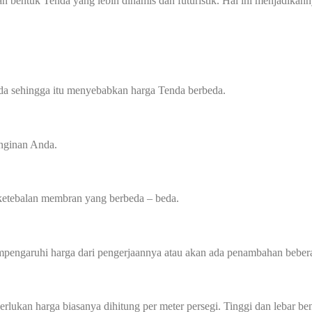
bentuk Tenda yang lebih dinamis dan futuristik. Hal ini menjadikannya
da sehingga itu menyebabkan harga Tenda berbeda.
inginan Anda.
ketebalan membran yang berbeda – beda.
empengaruhi harga dari pengerjaannya atau akan ada penambahan bebera
perlukan harga biasanya dihitung per meter persegi. Tinggi dan lebar