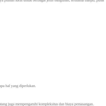
 pilihan ideal untuk berbagai jenis bangunan, terutama masjid, pusat
pa hal yang diperlukan.
 bentang juga mempengaruhi kompleksitas dan biaya pemasangan.