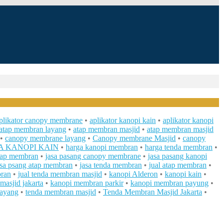
plikator canopy membrane
•
aplikator kanopi kain
•
aplikator kanopi
atap membran layang
•
atap membran masjid
•
atap membran masjid
•
canopy membrane layang
•
Canopy membrane Masjid
•
canopy
 KANOPI KAIN
•
harga kanopi membran
•
harga tenda membran
•
atap membran
•
jasa pasang canopy membrane
•
jasa pasang kanopi
asa psang atap membran
•
jasa tenda membran
•
jual atap membran
•
bran
•
jual tenda membran masjid
•
kanopi Alderon
•
kanopi kain
•
asjid jakarta
•
kanopi membran parkir
•
kanopi membran payung
•
layang
•
tenda membran masjid
•
Tenda Membran Masjid Jakarta
•