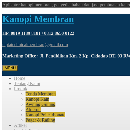
Aplikator kanopi membran, penyedia bahan dan jasa pembuatan kano
Kanopi Membran
HP. 0819 1189 8181 / 0812 8650 0122
ciptatechnicalmembran@gmail.com
Marketing Office : Jl. Pendidikan Km. 2 Kp. Cidadap RT. 03 
MENU
Home
Tentang Kami
Produk
Tenda Membran
Kanopi Kain
Awning Gulung
Alderon
Kanopi Policarbonate
Pagar & Railing
Artikel