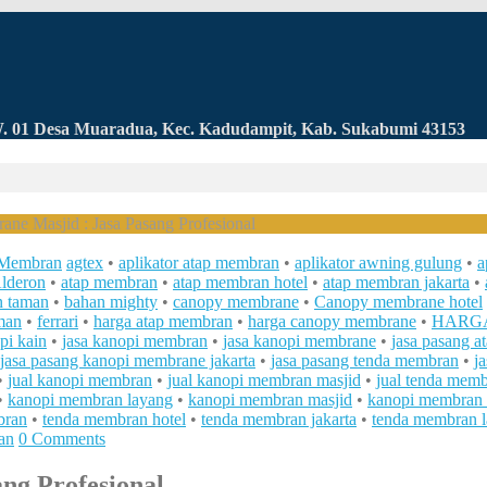
RW. 01 Desa Muaradua, Kec. Kadudampit, Kab. Sukabumi 43153
ne Masjid : Jasa Pasang Profesional
 Membran
agtex
•
aplikator atap membran
•
aplikator awning gulung
•
a
Alderon
•
atap membran
•
atap membran hotel
•
atap membran jakarta
•
n taman
•
bahan mighty
•
canopy membrane
•
Canopy membrane hotel
man
•
ferrari
•
harga atap membran
•
harga canopy membrane
•
HARGA
pi kain
•
jasa kanopi membran
•
jasa kanopi membrane
•
jasa pasang 
jasa pasang kanopi membrane jakarta
•
jasa pasang tenda membran
•
j
•
jual kanopi membran
•
jual kanopi membran masjid
•
jual tenda mem
•
kanopi membran layang
•
kanopi membran masjid
•
kanopi membran m
bran
•
tenda membran hotel
•
tenda membran jakarta
•
tenda membran 
an
0 Comments
ng Profesional