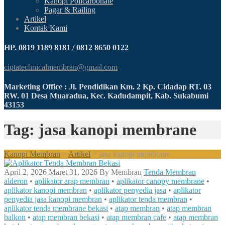
Kanopi Policarbonate
Pagar & Railing
Artikel
Kontak Kami
HP. 0819 1189 8181 / 0812 8650 0122
ciptatechnicalmembran@gmail.com
Marketing Office : Jl. Pendidikan Km. 2 Kp. Cidadap RT. 03
RW. 01 Desa Muaradua, Kec. Kadudampit, Kab. Sukabumi
43153
Tag: jasa kanopi membrane
Kanopi Membran
>
Artikel
>
jasa kanopi membrane
April 2, 2026
Maret 31, 2026
By
Membran
Tenda Membran
alderon
•
aplikator arap membran
•
aplikator canopy membrane
•
aplikator kanopi membran
•
aplikator penyedia jasa
•
aplikator
penyedia jasa kanopi membran
•
aplikator tenda membran
•
aplikator tenda membrane bekasi
•
atap membran
•
atap membran
balkon
•
atap membran bekasi
•
atap membran cafe
•
atap membran