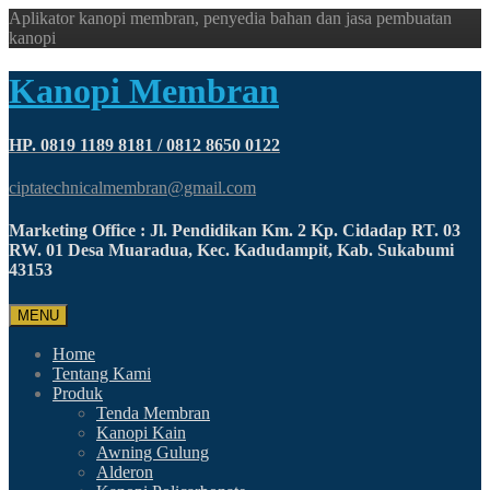
Aplikator kanopi membran, penyedia bahan dan jasa pembuatan
kanopi
Kanopi Membran
HP. 0819 1189 8181 / 0812 8650 0122
ciptatechnicalmembran@gmail.com
Marketing Office : Jl. Pendidikan Km. 2 Kp. Cidadap RT. 03
RW. 01 Desa Muaradua, Kec. Kadudampit, Kab. Sukabumi
43153
MENU
Home
Tentang Kami
Produk
Tenda Membran
Kanopi Kain
Awning Gulung
Alderon