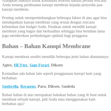
Alangkah baiknya untuk konsultasi terlebih dahulu perihal rencana
Anda tentang pembuatan kanopi membran kepada penyedia jasa
kanopi membran.
Penting untuk mempertimbangkan beberapa faktor di atas agar bisa
mendapatkan kanopi membran yang sesuai dengan rencana
kebutuhan dan budget Anda. Pastikan untuk memilih kanopi
membran yang bagus dan berkualitas sehingga bisa bertahan lama
juga memberikan perlindungan optimal bagi pengguna.
Bahan – Bahan Kanopi Membrane
Kanopi membran sendiri memiliki beberapa jenis bahan diantaranya:
Agtex
,
HEYtex
,
Sage Ferari
,
Diksen
Kemudian ada bahan lain seperti penggunaan
kanopi kain
yang
berbahan:
Sunbrella
,
Recasens
,
Para
,
Diksen
,
Sauleda
Bahan bahan di atas merupakan bahakan bahan yang di buat untuk
membuat sebuah kanopi, jadi Anda mau menggunakan kain
berbahan apa?