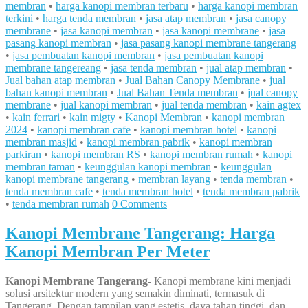
membran
•
harga kanopi membran terbaru
•
harga kanopi membran
terkini
•
harga tenda membran
•
jasa atap membran
•
jasa canopy
membrane
•
jasa kanopi membran
•
jasa kanopi membrane
•
jasa
pasang kanopi membran
•
jasa pasang kanopi membrane tangerang
•
jasa pembuatan kanopi membran
•
jasa pembuatan kanopi
membrane tangereang
•
jasa tenda membran
•
jual atap membran
•
Jual bahan atap membran
•
Jual Bahan Canopy Membrane
•
jual
bahan kanopi membran
•
Jual Bahan Tenda membran
•
jual canopy
membrane
•
jual kanopi membran
•
jual tenda membran
•
kain agtex
•
kain ferrari
•
kain migty
•
Kanopi Membran
•
kanopi membran
2024
•
kanopi membran cafe
•
kanopi membran hotel
•
kanopi
membran masjid
•
kanopi membran pabrik
•
kanopi membran
parkiran
•
kanopi membran RS
•
kanopi membran rumah
•
kanopi
membran taman
•
keunggulan kanopi membran
•
keunggulan
kanopi membrane tangerang
•
membran layang
•
tenda membran
•
tenda membran cafe
•
tenda membran hotel
•
tenda membran pabrik
•
tenda membran rumah
0 Comments
Kanopi Membrane Tangerang: Harga
Kanopi Membran Per Meter
Kanopi Membrane Tangerang-
Kanopi membrane kini menjadi
solusi arsitektur modern yang semakin diminati, termasuk di
Tangerang. Dengan tampilan yang estetis, daya tahan tinggi, dan