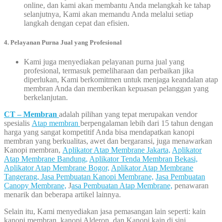
online, dan kami akan membantu Anda melangkah ke tahap
selanjutnya, Kami akan memandu Anda melalui setiap
langkah dengan cepat dan efisien.
4. Pelayanan Purna Jual yang Profesional
Kami juga menyediakan pelayanan purna jual yang
profesional, termasuk pemeliharaan dan perbaikan jika
diperlukan, Kami berkomitmen untuk menjaga keandalan atap
membran Anda dan memberikan kepuasan pelanggan yang
berkelanjutan.
CT – Membran
adalah pilihan yang tepat merupakan vendor
spesialis
Atap membran
berpengalaman lebih dari 15 tahun dengan
harga yang sangat kompetitif Anda bisa mendapatkan kanopi
membran yang berkualitas, awet dan bergaransi, juga menawarkan
Kanopi membran,
Aplikator Atap Membrane Jakarta,
Aplikator
Atap Membrane Bandung,
Aplikator Tenda Membran Bekasi,
Aplikator Atap Membrane Bogor,
Aplikator Atap Membrane
Tangerang,
Jasa Pembuatan Kanopi Membrane,
Jasa Pembuatan
Canopy Membrane,
J
asa Pembuatan Atap Membrane,
penawaran
menarik dan beberapa artikel lainnya.
Selain itu, Kami menyediakan jasa pemasangan lain seperti: kain
kanopi membran, kanopi Alderon, dan Kanopi kain di sini.