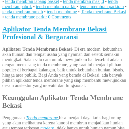
•
tenda membran lapang basket
•
tenda membran masjid
•
tenda
membran pabrik
•
tenda membran parkir
•
tenda membran parkiran
•
tenda membran rumah
•
tenda membrane
•
Tenda membrane Bekasi
•
tenda membrane parkir
0 Comments
Aplikator Tenda Membrane Bekasi
Profesional & Bergaransi
Aplikator Tenda Membrane Bekasi-
Di era modern, kebutuhan
akan hunian dan tempat usaha yang nyaman dan estetik semakin
meningkat. Salah satu cara untuk mewujudkan hal tersebut adalah
dengan memasang tenda membrane, yang saat ini menjadi pilihan
populer di berbagai kalangan, baik untuk kebutuhan hunian, bisnis,
hingga area publik. Bagi Anda yang berada di Bekasi, ada banyak
pilihan aplikator tenda membrane yang siap membantu mewujudkan
desain arsitektur yang inovatif dan fungsional.
Keunggulan Aplikator Tenda Membrane
Bekasi
Penggunaan
Tenda membrane
bisa menjadi daya tarik bagi orang
yang akan melihatnya karena kanopi membran menjadikan hunian
atau tempat terkesan
modern
,
tidak hanya untuk hunian namun bisa