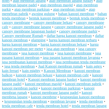
hotel
•
atap membran lapang
•
atap membran lapang basket
•
atap
membran lapang padel
•
atap membran masjid
•
atap membran
parkir
•
atap membran parkiran
•
atap membran rumah
•
atap
memrbran pabrik
•
awning gulung
•
bahan kanopi membran
•
bahan
tenda membran
•
bentuk kanopi membran
•
bentuk tenda membran
•
canopy membrane
•
canopy membrane bekasi
•
canopy membrane
cafe
•
canopy membrane lapang
•
canopy membrane lapang padel
•
canopy membrane lapangan basket
•
canopy membrane parkir
•
Canopy membrane Rumah
•
daftar harga kanopi membran
•
daftar
kanopi membran
•
glamping
•
harga kamopi membran terbaru
•
harga kanopi membran
•
harga kanopi membran bekasi
•
harga
kanopi membran per meter
•
jasa atap membran
•
jasa canopy
membrane
•
jasa kanopi membran
•
jasa kanopi membrane
•
jasa
pasang kanopi membran
•
jasa pasang kanopi membran layanga
•
jasa pembuatan kanopi membran
•
jasa pembuatan tenda membrane
•
jasa tenda membran
•
Jual Kanopi membran rumah
•
kain agtex
•
kain ferrari
•
kain mighty
•
Kanopi Membran
•
kanopi membran
balkon
•
kanopi membran bekasi
•
kanopi membran cafe
•
kanopi
membran hotel
•
Kanopi membran lapang basket
•
kanopi membran
lapang padel
•
kanopi membran masjid
•
kanopi membran pabrik
•
kanopi membran parkir
•
kanopi membran parkiran
•
kanopi
membran rumah
•
kanopi membrane lapang padel
•
kanopi
membrna lapang
•
kanopi membrne
•
keunggulan kanopi membran
•
keunggulan tenda membran
•
membran layang
•
tenda membran
•
tenda membran cafe
•
tenda membran hotel
•
tenda membran lapang