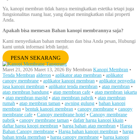
Ya, kanopi membran tidak hanya meningkatkan estetika tetapi juga
fungsionalitas ruang luar, yang dapat meningkatkan nilai properti
Anda.
Apakah bisa memesan Bahan kanopi membrannya saja?
Kami menyediakan bahan membran dan bisa Anda pesan, Hubungi
kami untuk informasi lebih lanjut.
PESAN SEKARANG
Maret 21, 2026
Maret 13, 2026
By
Membran
Kanopi Membran
•
Tenda Membran
alderon
•
aplikator atap membran
•
aplikator
canopy membrane
•
aplikator kanopi membran
•
aplikator penyedia
jasa kanopi membran
•
aplikator tenda membran
•
atap membran
•
atap membran bandung
•
atap membran cafe
•
atap membran jakarta
•
atap membran masjid
•
atap membran pabrik
•
atap membran
rumah
•
atap membran taman
•
awning gulung
•
bahan kanopi
membran
•
bentuk kanopi membran
•
canopy membrane
•
canopy
membrane cafe
•
Canopy membrane hotel
•
Canopy membrane
pabrik
•
canopy membrane taman
•
dafatr harga kanopi kkain
•
daftar harga knopi membran
•
harga bahan atap membran
•
Harga
Bahan Canopy membrane
•
Harga bahan kanopi membran
•
harga
bahan tenda memrban
•
harga canopy membrane
•
harga kanopi