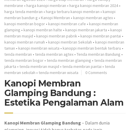
membrane
•
harga kanopi membran
•
harga kanopi membran 2024
•
harga tenda membran
•
harga terbaru kanopi membran
•
kamopi
membran bandun g
•
Kanopi Membran
•
kanopi membran agtex
•
kanopi membran bogor
•
kanopi membran cafe
•
kanopi membran
glamping
•
kanopi membran halte
•
kanopi membran jakarta
•
kanopi
membran masjid
•
kanopi membran pabrik
•
kanopi membran pantai
•
kanopi membran rumah
•
kanopi membran Sekolah
•
kanopi membran
taman
•
kanopi membran wisata
•
kanoppi membran bentuk terbaru
•
tenda membran
•
tenda membran agtex
•
Tenda membran Bandung
•
tenda membran bogor
•
tenda membran glamping
•
tenda membran
jakarta
•
tenda membran masjid
•
tenda membran pantai
•
tenda
membran sekolah
•
tenda membran wisata
0 Comments
Kanopi Membran
Glamping Bandung :
Estetika Pengalaman Alam
Kanopi Membran Glamping Bandung
– Dalam dunia
glamping, inovasi tidak hanya terbatas pada jenis