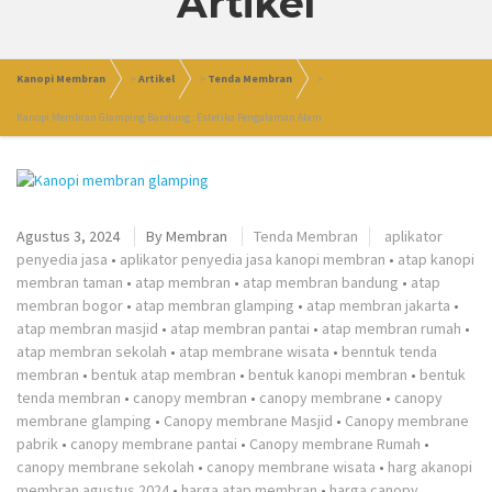
Artikel
Kanopi Membran
>
Artikel
>
Tenda Membran
>
Kanopi Membran Glamping Bandung : Estetika Pengalaman Alam
Agustus 3, 2024
By
Membran
Tenda Membran
aplikator
penyedia jasa
•
aplikator penyedia jasa kanopi membran
•
atap kanopi
membran taman
•
atap membran
•
atap membran bandung
•
atap
membran bogor
•
atap membran glamping
•
atap membran jakarta
•
atap membran masjid
•
atap membran pantai
•
atap membran rumah
•
atap membran sekolah
•
atap membrane wisata
•
benntuk tenda
membran
•
bentuk atap membran
•
bentuk kanopi membran
•
bentuk
tenda membran
•
canopy membran
•
canopy membrane
•
canopy
membrane glamping
•
Canopy membrane Masjid
•
Canopy membrane
pabrik
•
canopy membrane pantai
•
Canopy membrane Rumah
•
canopy membrane sekolah
•
canopy membrane wisata
•
harg akanopi
membran agustus 2024
•
harga atap membran
•
harga canopy