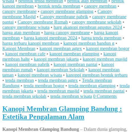
wisata
•
benntuk tenda membran
•
bentuk atap membran
•
bentuk
kanopi membran
•
bentuk tenda membran
•
canopy membran
•
canopy membrane
•
canopy membrane glamping
•
Canopy
membrane Masjid
•
Canopy membrane pabrik
•
canopy membrane
pantai
•
Canopy membrane Rumah
•
canopy membrane sekolah
•
canopy membrane wisata
•
harg akanopi membran agustus 2024
•
harga atap membran
•
harga canopy membrane
•
harga kanopi
membran
•
harga kanopi membran 2024
•
harga tenda membran
•
harga terbaru kanopi membran
•
kamopi membran bandun g
•
Kanopi Membran
•
kanopi membran agtex
•
kanopi membran bogor
•
kanopi membran cafe
•
kanopi membran glamping
•
kanopi
membran halte
•
kanopi membran jakarta
•
kanopi membran masjid
•
kanopi membran pabrik
•
kanopi membran pantai
•
kanopi
membran rumah
•
kanopi membran Sekolah
•
kanopi membran
taman
•
kanopi membran wisata
•
kanoppi membran bentuk terbaru
•
tenda membran
•
tenda membran agtex
•
Tenda membran
Bandung
•
tenda membran bogor
•
tenda membran glamping
•
tenda
membran jakarta
•
tenda membran masjid
•
tenda membran pantai
•
tenda membran sekolah
•
tenda membran wisata
0 Comments
Kanopi Membran Glamping Bandung :
Estetika Pengalaman Alam
Kanopi Membran Glamping Bandung
– Dalam dunia glamping,