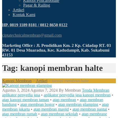
Kanopi Policarbonate
Pagar & Railing
Artikel
Kontak Kami
HP. 0819 1189 8181 / 0812 8650 0122
ciptatechnicalmembran@gmail.com
Marketing Office : Jl. Pendidikan Km. 2 Kp. Cidadap RT. 03
RW. 01 Desa Muaradua, Kec. Kadudampit, Kab. Sukabumi
43153
Tag: kanopi membran halte
Kanopi Membran
>
Artikel
>
kanopi membran halte
Agustus 3, 2024
Agustus 7, 2024
By
Membran
Tenda Membran
aplikator penyedia jasa
•
aplikator penyedia jasa kanopi membran
•
atap kanopi membran taman
•
atap membran
•
atap membran
bandung
•
atap membran bogor
•
atap membran glamping
•
atap
membran jakarta
•
atap membran masjid
•
atap membran pantai
•
atap membran rumah
•
atap membran sekolah
•
atap membrane