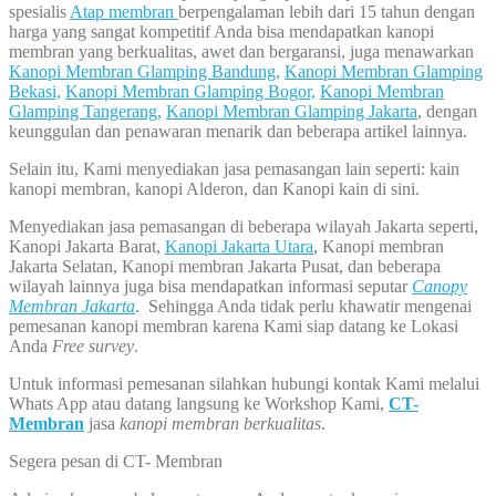
spesialis
Atap membran
berpengalaman lebih dari 15 tahun dengan
harga yang sangat kompetitif Anda bisa mendapatkan kanopi
membran yang berkualitas, awet dan bergaransi, juga menawarkan
Kanopi Membran Glamping Bandung,
Kanopi Membran Glamping
Bekasi,
Kanopi Membran Glamping Bogor,
Kanopi Membran
Glamping Tangerang,
Kanopi Membran Glamping Jakarta
, dengan
keunggulan dan penawaran menarik dan beberapa artikel lainnya.
Selain itu, Kami menyediakan jasa pemasangan lain seperti: kain
kanopi membran, kanopi Alderon, dan Kanopi kain di sini.
Menyediakan jasa pemasangan di beberapa wilayah Jakarta seperti,
Kanopi Jakarta Barat,
Kanopi Jakarta Utara
, Kanopi membran
Jakarta Selatan, Kanopi membran Jakarta Pusat, dan beberapa
wilayah lainnya juga bisa mendapatkan informasi seputar
Canopy
Membran Jakarta
. Sehingga Anda tidak perlu khawatir mengenai
pemesanan kanopi membran karena Kami siap datang ke Lokasi
Anda
Free survey
.
Untuk informasi pemesanan silahkan hubungi kontak Kami melalui
Whats App atau datang langsung ke Workshop Kami,
CT-
Membran
jasa
kanopi membran berkualitas
.
Segera pesan di CT- Membran