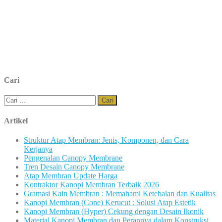
Cari
Cari
untuk:
Artikel
Struktur Atap Membran: Jenis, Komponen, dan Cara
Kerjanya
Pengenalan Canopy Membrane
Tren Desain Canopy Membrane
Atap Membran Update Harga
Kontraktor Kanopi Membran Terbaik 2026
Gramasi Kain Membran : Memahami Ketebalan dan Kualitas
Kanopi Membran (Cone) Kerucut : Solusi Atap Estetik
Kanopi Membran (Hyper) Cekung dengan Desain Ikonik
Material Kanopi Membran dan Perannya dalam Konstruksi