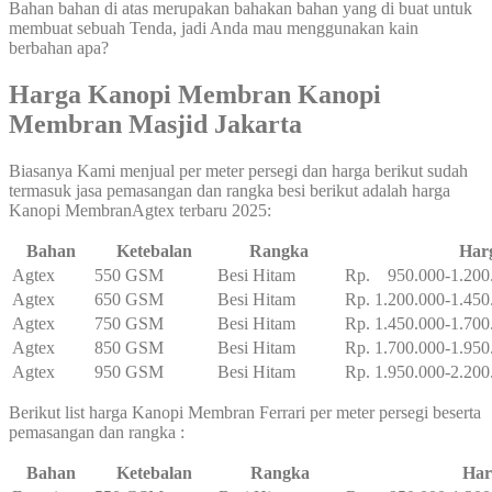
Bahan bahan di atas merupakan bahakan bahan yang di buat untuk
membuat sebuah Tenda, jadi Anda mau menggunakan kain
berbahan apa?
Harga Kanopi Membran Kanopi
Membran Masjid Jakarta
Biasanya Kami menjual per meter persegi dan harga berikut sudah
termasuk jasa pemasangan dan rangka besi berikut adalah harga
Kanopi MembranAgtex terbaru 2025:
Bahan
Ketebalan
Rangka
Har
Agtex
550 GSM
Besi Hitam
Rp. 950.000-1.200
Agtex
650 GSM
Besi Hitam
Rp. 1.200.000-1.450
Agtex
750 GSM
Besi Hitam
Rp. 1.450.000-1.700
Agtex
850 GSM
Besi Hitam
Rp. 1.700.000-1.950
Agtex
950 GSM
Besi Hitam
Rp. 1.950.000-2.200
Berikut list harga Kanopi Membran Ferrari per meter persegi beserta
pemasangan dan rangka :
Bahan
Ketebalan
Rangka
Har