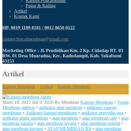
Kanopi Policarbonate
Pagar & Railing
Artikel
Kontak Kami
HP. 0819 1189 8181 / 0812 8650 0122
ciptatechnicalmembran@gmail.com
Marketing Office : Jl. Pendidikan Km. 2 Kp. Cidadap RT. 03
RW. 01 Desa Muaradua, Kec. Kadudampit, Kab. Sukabumi
43153
Artikel
Kanopi Membran
>
Artikel
>
Kanopi Membran
>
Kanopi Membran
Masjid Jakarta Terbaik
Maret 18, 2025
Juli 9, 2026
By
Membran
Kanopi Membran
•
Tenda
Membran
alderon
•
aplikator atap membran
•
aplikator canopy
membrane
•
Aplikator kanopi membrane
•
aplikator penyedia jasa
•
aplikator tenda membran
•
atap membran
•
atap membran cafe
•
atap
membran jakarta
•
atap membran layang
•
atap membran masjid
•
atap membran payung
•
ATAP MEMBRAN RS
•
atap membran