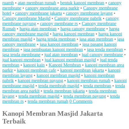
ruamh
•
atap membran rumah
•
bentuk kanopi membran
•
canopy
membrane
•
canopy membrane area parkir
•
Canopy membrane
hotel
•
canopy membrane jakarta
•
canopy membrane layang
•
Canopy membrane Masjid
•
Canopy membrane pabrik
•
canopy
membrane payung
•
canopy membrane rs
•
Canopy membrane
Rumah
•
harga atap membran
•
harga canopy membrane
•
harga
canopy membrane masjid
•
harga kanopi membran
•
harga kanopi
membran masjid
•
harga tenda membran
•
jasa atap membran
•
jasa
canopy membrane
•
jasa kanopi membran
•
jasa pasang kanopi
membran
•
jasa pembuatan kanopi membran
•
jasa tenda membran
•
jasa tenda membrane
•
jual atap membran
•
jual canopy membrane
•
jual kanopi membran
•
jual kanopi membran masjid
•
jual tenda
membran
•
kanopi kain
•
Kanopi Membran
•
kanopi membran area
parkir
•
kanopi membran cafe
•
kanopi membran jakarta
•
kanopi
membran layang
•
kanopi membran masjid
•
kanopi membran
pabrik
•
kanopi membran payung
•
kanopi membran rumah
•
kanopi
membrane masjid
•
tenda membrab masjid
•
tenda membran
•
tenda
membran area parkit
•
tenda membran jakarta
•
tenda membran
layang
•
tenda membran masjid
•
tenda membran payung
•
tenda
membran rs
•
tenda membran rumah
0 Comments
Kanopi Membran Masjid Jakarta
Terbaik