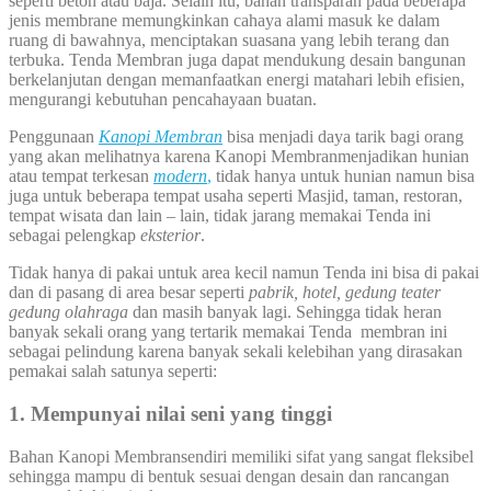
seperti beton atau baja. Selain itu, bahan transparan pada beberapa
jenis membrane memungkinkan cahaya alami masuk ke dalam
ruang di bawahnya, menciptakan suasana yang lebih terang dan
terbuka. Tenda Membran juga dapat mendukung desain bangunan
berkelanjutan dengan memanfaatkan energi matahari lebih efisien,
mengurangi kebutuhan pencahayaan buatan.
Penggunaan
Kanopi Membran
bisa menjadi daya tarik bagi orang
yang akan melihatnya karena Kanopi Membranmenjadikan hunian
atau tempat terkesan
modern
,
tidak hanya untuk hunian namun bisa
juga untuk beberapa tempat usaha seperti Masjid, taman, restoran,
tempat wisata dan lain – lain, tidak jarang memakai Tenda ini
sebagai pelengkap
eksterior
.
Tidak hanya di pakai untuk area kecil namun Tenda ini bisa di pakai
dan di pasang di area besar seperti
pabrik, hotel, gedung teater
gedung olahraga
dan masih banyak lagi. Sehingga tidak heran
banyak sekali orang yang tertarik memakai Tenda membran ini
sebagai pelindung karena banyak sekali kelebihan yang dirasakan
pemakai salah satunya seperti:
1. Mempunyai nilai seni yang tinggi
Bahan Kanopi Membransendiri memiliki sifat yang sangat fleksibel
sehingga mampu di bentuk sesuai dengan desain dan rancangan