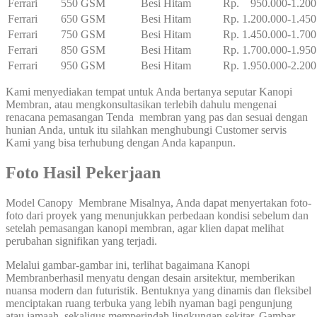
Ferrari
550 GSM
Besi Hitam
Rp. 950.000-1.200
Ferrari
650 GSM
Besi Hitam
Rp. 1.200.000-1.450
Ferrari
750 GSM
Besi Hitam
Rp. 1.450.000-1.700
Ferrari
850 GSM
Besi Hitam
Rp. 1.700.000-1.950
Ferrari
950 GSM
Besi Hitam
Rp. 1.950.000-2.200
Kami menyediakan tempat untuk Anda bertanya seputar Kanopi
Membran, atau mengkonsultasikan terlebih dahulu mengenai
renacana pemasangan Tenda membran yang pas dan sesuai dengan
hunian Anda, untuk itu silahkan menghubungi Customer servis
Kami yang bisa terhubung dengan Anda kapanpun.
Foto Hasil Pekerjaan
Model Canopy Membrane Misalnya, Anda dapat menyertakan foto-
foto dari proyek yang menunjukkan perbedaan kondisi sebelum dan
setelah pemasangan kanopi membran, agar klien dapat melihat
perubahan signifikan yang terjadi.
Melalui gambar-gambar ini, terlihat bagaimana Kanopi
Membranberhasil menyatu dengan desain arsitektur, memberikan
nuansa modern dan futuristik. Bentuknya yang dinamis dan fleksibel
menciptakan ruang terbuka yang lebih nyaman bagi pengunjung
atau jamaah, sekaligus memperindah lingkungan sekitar. Gambar-