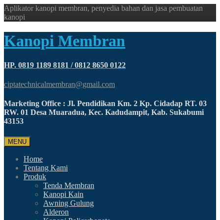
Aplikator kanopi membran, penyedia bahan dan jasa pembuatan
kanopi
Kanopi Membran
HP. 0819 1189 8181 / 0812 8650 0122
ciptatechnicalmembran@gmail.com
Marketing Office : Jl. Pendidikan Km. 2 Kp. Cidadap RT. 03
RW. 01 Desa Muaradua, Kec. Kadudampit, Kab. Sukabumi
43153
MENU
Home
Tentang Kami
Produk
Tenda Membran
Kanopi Kain
Awning Gulung
Alderon