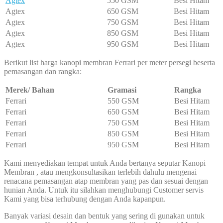
Agtex
550 GSM
Besi Hitam
Agtex
650 GSM
Besi Hitam
Agtex
750 GSM
Besi Hitam
Agtex
850 GSM
Besi Hitam
Agtex
950 GSM
Besi Hitam
Berikut list harga kanopi membran Ferrari per meter persegi beserta
pemasangan dan rangka:
Merek/ Bahan
Gramasi
Rangka
Ferrari
550 GSM
Besi Hitam
Ferrari
650 GSM
Besi Hitam
Ferrari
750 GSM
Besi Hitam
Ferrari
850 GSM
Besi Hitam
Ferrari
950 GSM
Besi Hitam
Kami menyediakan tempat untuk Anda bertanya seputar Kanopi
Membran , atau mengkonsultasikan terlebih dahulu mengenai
renacana pemasangan atap membran yang pas dan sesuai dengan
hunian Anda. Untuk itu silahkan menghubungi Customer servis
Kami yang bisa terhubung dengan Anda kapanpun.
Banyak variasi desain dan bentuk yang sering di gunakan untuk