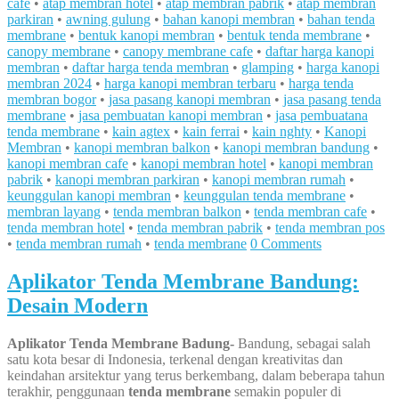
cafe
•
atap membran hotel
•
atap membran pabrik
•
atap membran
parkiran
•
awning gulung
•
bahan kanopi membran
•
bahan tenda
membrane
•
bentuk kanopi membran
•
bentuk tenda membrane
•
canopy membrane
•
canopy membrane cafe
•
daftar harga kanopi
membran
•
daftar harga tenda membran
•
glamping
•
harga kanopi
membran 2024
•
harga kanopi membran terbaru
•
harga tenda
membran bogor
•
jasa pasang kanopi membran
•
jasa pasang tenda
membrane
•
jasa pembuatan kanopi membran
•
jasa pembuatana
tenda membrane
•
kain agtex
•
kain ferrai
•
kain nghty
•
Kanopi
Membran
•
kanopi membran balkon
•
kanopi membran bandung
•
kanopi membran cafe
•
kanopi membran hotel
•
kanopi membran
pabrik
•
kanopi membran parkiran
•
kanopi membran rumah
•
keunggulan kanopi membran
•
keunggulan tenda membrane
•
membran layang
•
tenda membran balkon
•
tenda membran cafe
•
tenda membran hotel
•
tenda membran pabrik
•
tenda membran pos
•
tenda membran rumah
•
tenda membrane
0 Comments
Aplikator Tenda Membrane Bandung:
Desain Modern
Aplikator Tenda Membrane Badung-
Bandung, sebagai salah
satu kota besar di Indonesia, terkenal dengan kreativitas dan
keindahan arsitektur yang terus berkembang, dalam beberapa tahun
terakhir, penggunaan
tenda membrane
semakin populer di