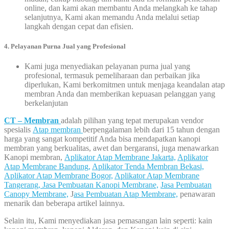
online, dan kami akan membantu Anda melangkah ke tahap
selanjutnya, Kami akan memandu Anda melalui setiap
langkah dengan cepat dan efisien.
4. Pelayanan Purna Jual yang Profesional
Kami juga menyediakan pelayanan purna jual yang
profesional, termasuk pemeliharaan dan perbaikan jika
diperlukan, Kami berkomitmen untuk menjaga keandalan atap
membran Anda dan memberikan kepuasan pelanggan yang
berkelanjutan
CT – Membran
adalah pilihan yang tepat merupakan vendor
spesialis
Atap membran
berpengalaman lebih dari 15 tahun dengan
harga yang sangat kompetitif Anda bisa mendapatkan kanopi
membran yang berkualitas, awet dan bergaransi, juga menawarkan
Kanopi membran,
Aplikator Atap Membrane Jakarta,
Aplikator
Atap Membrane Bandung,
Aplikator Tenda Membran Bekasi,
Aplikator Atap Membrane Bogor,
Aplikator Atap Membrane
Tangerang,
Jasa Pembuatan Kanopi Membrane,
Jasa Pembuatan
Canopy Membrane,
J
asa Pembuatan Atap Membrane,
penawaran
menarik dan beberapa artikel lainnya.
Selain itu, Kami menyediakan jasa pemasangan lain seperti: kain