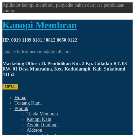
Aplikator kanopi membran, penyedia bahan dan jasa pembuatan
kanopi
Kanopi Membran
HP. 0819 1189 8181 / 0812 8650 0122
ciptatechnicalmembran@gmail.com
Marketing Office : Jl. Pendidikan Km. 2 Kp. Cidadap RT. 03
RW. 01 Desa Muaradua, Kec. Kadudampit, Kab. Sukabumi
43153
MENU
Home
Tentang Kami
Produk
Tenda Membran
Kanopi Kain
Awning Gulung
Alderon