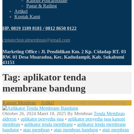
Kanopi Policarbonate
Pagar & Railing
Artikel
Kontak Kami
HP. 0819 1189 8181 / 0812 8650 0122
ciptatechnicalmembran@gmail.com
Marketing Office : Jl. Pendidikan Km. 2 Kp. Cidadap RT. 03
RW. 01 Desa Muaradua, Kec. Kadudampit, Kab. Sukabumi
43153
Tag: aplikator tenda
membrane bandung
Kanopi Membran
>
Artikel
>
aplikator tenda membrane bandung
Oktober 26, 2024
Maret 18, 2025
By
Membran
Tenda Membran
alderon
•
aplikator penyedia jasa
•
aplikator penyedia jasa kanopi
membran
•
aplikator tenda membrane
•
aplikator tenda membrane
bandung
•
atap membran
•
atap membran bandung
•
atap membran