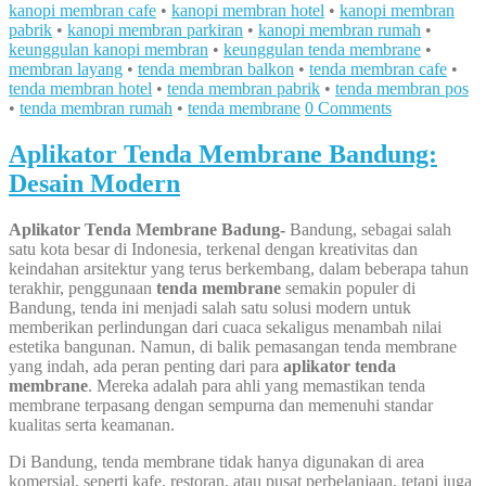
kanopi membran cafe
•
kanopi membran hotel
•
kanopi membran
pabrik
•
kanopi membran parkiran
•
kanopi membran rumah
•
keunggulan kanopi membran
•
keunggulan tenda membrane
•
membran layang
•
tenda membran balkon
•
tenda membran cafe
•
tenda membran hotel
•
tenda membran pabrik
•
tenda membran pos
•
tenda membran rumah
•
tenda membrane
0 Comments
Aplikator Tenda Membrane Bandung:
Desain Modern
Aplikator Tenda Membrane Badung-
Bandung, sebagai salah
satu kota besar di Indonesia, terkenal dengan kreativitas dan
keindahan arsitektur yang terus berkembang, dalam beberapa tahun
terakhir, penggunaan
tenda membrane
semakin populer di
Bandung, tenda ini menjadi salah satu solusi modern untuk
memberikan perlindungan dari cuaca sekaligus menambah nilai
estetika bangunan. Namun, di balik pemasangan tenda membrane
yang indah, ada peran penting dari para
aplikator tenda
membrane
. Mereka adalah para ahli yang memastikan tenda
membrane terpasang dengan sempurna dan memenuhi standar
kualitas serta keamanan.
Di Bandung, tenda membrane tidak hanya digunakan di area
komersial, seperti kafe, restoran, atau pusat perbelanjaan, tetapi juga