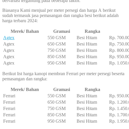
bervariasi tergantung pada beberapa faktor.
Biasanya Kami menjual per meter persegi dan harga A berikut
sudah termasuk jasa pemasangan dan rangka besi berikut adalah
harga terbaru 2024:
Merek/ Bahan
Gramasi
Rangka
Agtex
550 GSM
Besi Hitam
Rp. 700.0
Agtex
650 GSM
Besi Hitam
Rp. 750.0
Agtex
750 GSM
Besi Hitam
Rp. 800.0
Agtex
850 GSM
Besi Hitam
Rp. 950.0
Agtex
950 GSM
Besi Hitam
Rp. 1.050.
Berikut list harga kanopi membran Ferrari per meter persegi beserta
pemasangan dan rangka:
Merek/ Bahan
Gramasi
Rangka
Ferrari
550 GSM
Besi Hitam
Rp. 950.0
Ferrari
650 GSM
Besi Hitam
Rp. 1.200.
Ferrari
750 GSM
Besi Hitam
Rp. 1.450.
Ferrari
850 GSM
Besi Hitam
Rp. 1.700.
Ferrari
950 GSM
Besi Hitam
Rp. 1.950.