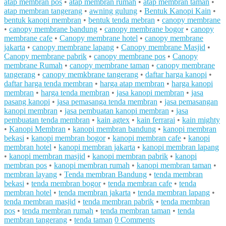
atap membran pos
•
atap membran rumah
•
atap membran taman
•
atap membran tangerang
•
awning gulung
•
Bentuk Kanopi Kain
•
bentuk kanopi membran
•
bentuk tenda mebran
•
canopy membrane
•
canopy membrane bandung
•
canopy membrane bogor
•
canopy
membrane cafe
•
Canopy membrane hotel
•
canopy membrane
jakarta
•
canopy membrane lapang
•
Canopy membrane Masjid
•
Canopy membrane pabrik
•
canopy membrane pos
•
Canopy
membrane Rumah
•
canopy membrane taman
•
canopy membrane
tangerang
•
canopy memkbrane tangerang
•
daftar harga kanopi
•
daftar harga tenda membran
•
harga atap membran
•
harga kanopi
membran
•
harga tenda membran
•
jasa kanopi membran
•
jasa
pasang kanopi
•
jasa pemasanga tenda membran
•
jasa pemasangan
kanopi membran
•
jasa pembuatan kanopi membran
•
jasa
pembuatan tenda membran
•
kain agtex
•
kain ferrarai
•
kain mighty
•
Kanopi Membran
•
kanopi membran bandung
•
kanopi membran
bekasi
•
kanopi membran bogor
•
kanopi membran cafe
•
kanopi
membran hotel
•
kanopi membran jakarta
•
kanopi membran lapang
•
kanopi membran masjid
•
kanopi membran pabrik
•
kanopi
membran pos
•
kanopi membran rumah
•
kanopi membran taman
•
membran layang
•
Tenda membran Bandung
•
tenda membran
bekasi
•
tenda membran bogor
•
tenda membran cafe
•
tenda
membran hotel
•
tenda membran jakarta
•
tenda membran lapang
•
tenda membran masjid
•
tenda membran pabrik
•
tenda membran
pos
•
tenda membran rumah
•
tenda membran taman
•
tenda
membran tangerang
•
tenda taman
0 Comments