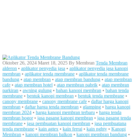
Oktober 26, 2024
Maret 18, 2025
By
Membran
Tenda Membran
alderon
•
aplikator penyedia jasa
•
aplikator penyedia jasa kanopi
membran
•
aplikator tenda membrane
•
aplikator tenda membrane
bandung
•
atap membran
•
atap membran bandung
•
atap membran
cafe
•
atap membran hotel
•
atap membran pabrik
•
atap membran
parkiran
•
awning gulung
•
bahan kanopi membran
•
bahan tenda
membrane
•
bentuk kanopi membran
•
bentuk tenda membrane
•
canopy membrane
•
canopy membrane cafe
•
daftar harga kanopi
membran
•
daftar harga tenda membran
•
glamping
•
harga kanopi
membran 2024
•
harga kanopi membran terbaru
•
harga tenda
membran bogor
•
jasa pasang kanopi membran
•
jasa pasang tenda
membrane
•
jasa pembuatan kanopi membran
•
jasa pembuatana
tenda membrane
•
kain agtex
•
kain ferrai
•
kain nghty
•
Kanopi
Membran
•
kanopi membran balkon
•
kanopi membran bandung
•