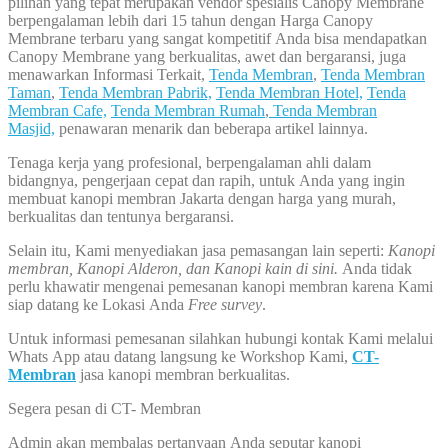
pilihan yang tepat merupakan vendor spesialis Canopy Membrane
berpengalaman lebih dari 15 tahun dengan Harga Canopy
Membrane terbaru yang sangat kompetitif Anda bisa mendapatkan
Canopy Membrane yang berkualitas, awet dan bergaransi, juga
menawarkan Informasi Terkait,
Tenda Membran
,
Tenda Membran
Taman
,
Tenda Membran Pabrik,
Tenda Membran Hotel,
Tenda
Membran Cafe,
Tenda Membran Rumah
,
Tenda Membran
Masjid,
penawaran menarik dan beberapa artikel lainnya.
Tenaga kerja yang profesional, berpengalaman ahli dalam
bidangnya, pengerjaan cepat dan rapih, untuk Anda yang ingin
membuat kanopi membran Jakarta dengan harga yang murah,
berkualitas dan tentunya bergaransi.
Selain itu, Kami menyediakan jasa pemasangan lain seperti:
Kanopi
membran, Kanopi Alderon, dan Kanopi kain di sini.
Anda tidak
perlu khawatir mengenai pemesanan kanopi membran karena Kami
siap datang ke Lokasi Anda
Free survey
.
Untuk informasi pemesanan silahkan hubungi kontak Kami melalui
Whats App atau datang langsung ke Workshop Kami,
CT-
Membran
jasa kanopi membran berkualitas.
Segera pesan di CT- Membran
Admin akan membalas pertanyaan Anda seputar kanopi