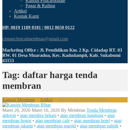
Kanopi Policarbonate
Pagar & Railing
Artikel
Kontak Kami
HP. 0819 1189 8181 / 0812 8650 0122
ciptatechnicalmembran@gmail.com
Marketing Office : Jl. Pendidikan Km. 2 Kp. Cidadap RT. 03
RW. 01 Desa Muaradua, Kec. Kadudampit, Kab. Sukabumi
43153
Tag: daftar harga tenda
membran
Kanopi Membran
>
Artikel
>
daftar harga tenda membran
Maret 26, 2026
Maret 16, 2026
By
Membran
Tenda Membran
alderon
•
atap membra bekasi
•
atap membran bandung
•
atap
membran bogor
•
atap membran cafe
•
atap membran hotel
•
atap
membran jakarta
•
atap membran masjid
•
atap membran pabrik
•