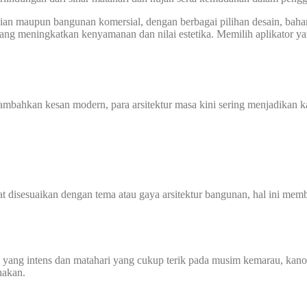
unian maupun bangunan komersial, dengan berbagai pilihan desain, ba
f yang meningkatkan kenyamanan dan nilai estetika. Memilih aplikator 
mbahkan kesan modern, para arsitektur masa kini sering menjadikan 
 disesuaikan dengan tema atau gaya arsitektur bangunan, hal ini membu
yang intens dan matahari yang cukup terik pada musim kemarau, kanopi
nakan.