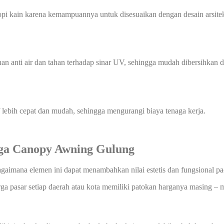
i kain karena kemampuannya untuk disesuaikan dengan desain arsitektu
han anti air dan tahan terhadap sinar UV, sehingga mudah dibersihka
f lebih cepat dan mudah, sehingga mengurangi biaya tenaga kerja.
rga
Canopy Awning Gulung
agaimana elemen ini dapat menambahkan nilai estetis dan fungsional p
rga pasar setiap daerah atau kota memiliki patokan harganya masing – m