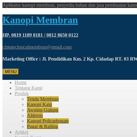
Aplikator kanopi membran, penyedia bahan dan jasa pembuatan kano
Kanopi Membran
HP. 0819 1189 8181 / 0812 8650 0122
ciptatechnicalmembran@gmail.com
Marketing Office : Jl. Pendidikan Km. 2 Kp. Cidadap RT. 03 
MENU
Home
Tentang Kami
Produk
Tenda Membran
Kanopi Kain
Awning Gulung
Alderon
Kanopi Policarbonate
Pagar & Railing
Artikel