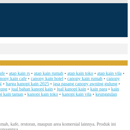
afe
•
atap kain rs
•
atap kain rumah
•
atap kain toko
•
atap kain vila
•
nopy kain cafe
•
canopy kain hotel
•
canopy kain rumah
•
canopy
N
•
harga kanopi kain 2025
•
jasa pasang canopy awning gulung
•
lung
•
jual bahan kanopi kain
•
jual kanopi kain
•
kain para
•
kain
i kain taman
•
kanopi kain toko
•
kanopi kain vila
•
keunggulan
mah, kafe, restoran, maupun area komersial lainnya. Produk ini
gunaannya.