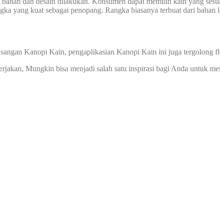
n bahan dan desain dilakukan. Konsumen dapat memilih kain yang sesua
ka yang kuat sebagai penopang. Rangka biasanya terbuat dari bahan lo
sangan Kanopi Kain, pengaplikasian Kanopi Kain ini juga tergolong f
kerjakan, Mungkin bisa menjadi salah satu inspirasi bagi Anda untuk