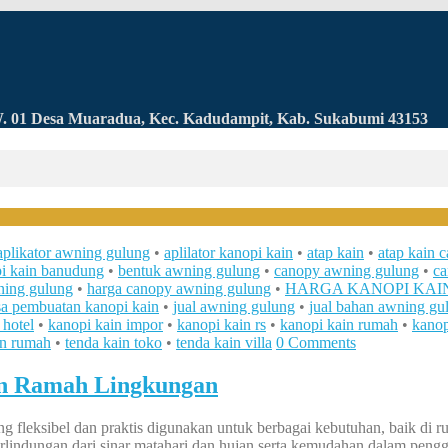
RW. 01 Desa Muaradua, Kec. Kadudampit, Kab. Sukabumi 43153
aplikator awning gulung
•
aplilator kanopi kain
•
atap kain
•
atap kain c
i kain banudung
•
bentuk awning gulung
•
canopy awning gulung
•
ca
ning gulung
•
harga canopy awning gulung
•
HARGA KANOPI KAI
sa pembuatan kanopi kain
•
jual awning gulung
•
jual bahan awning gu
 hotel
•
kanopi kain impor
•
kanopi kain rs
•
kanopi kain rumah
•
kanop
in rumah
•
tenda kain toko
•
tenda kain villa
0 Comments
an Ramah Lingkungan
 fleksibel dan praktis digunakan untuk berbagai kebutuhan, baik di ru
lindungan dari sinar matahari dan hujan serta kemudahan dalam peng