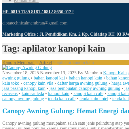
Kontak Kami
HP. 0819 1189 8181 / 0812 8650 0122
ciptatechnicalmembran@gmail.com
Marketing Office : Jl. Pendidikan Km. 2 Kp. Cidadap RT. 03 
Tag: aplilator kanopi kain
Kanopi Membran
>
Artikel
>
aplilator kanopi kain
November 18, 2025
November 19, 2025
By
Membran
Kanopi Kain
awning gulung
•
bahan kanopi kai
•
bahan kanopi kain
•
bahan kanop
kain toko
•
canopy kain vila
•
daftar harga awning gulung
•
harga aw
jasa pasang kanopi kain
•
jasa pembuatan canopy awning gulung
•
ja
recasens
•
kain sauleda
•
kanopi kain
•
kanopi kain cafe
•
kanopi kain
canopy awning gulung
•
tenda kain cafe
•
tenda kain hotel
•
tenda ka
Canopy Awning Gulung: Hemat Energi d
Canopy awning gulung merupakan salah satu jenis pelindung atap yang
menjadi pilihan populer karena kemampuannya untuk memberikan per