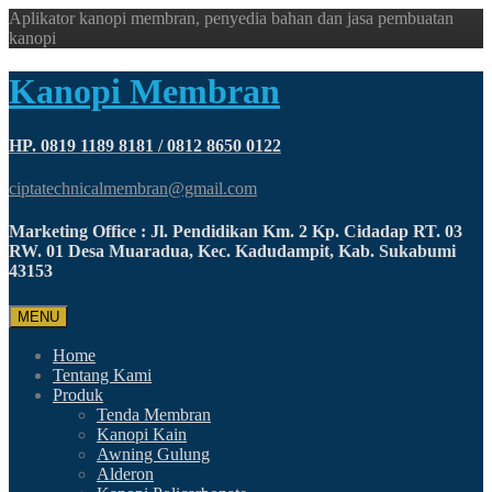
Aplikator kanopi membran, penyedia bahan dan jasa pembuatan
kanopi
Kanopi Membran
HP. 0819 1189 8181 / 0812 8650 0122
ciptatechnicalmembran@gmail.com
Marketing Office : Jl. Pendidikan Km. 2 Kp. Cidadap RT. 03
RW. 01 Desa Muaradua, Kec. Kadudampit, Kab. Sukabumi
43153
MENU
Home
Tentang Kami
Produk
Tenda Membran
Kanopi Kain
Awning Gulung
Alderon