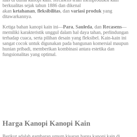
berkualitas sejak tahun 1886 dan dikenal
akan
ketahanan
,
fleksibilitas
, dan
variasi produk
yang
ditawarkannya.
Ketiga bahan kanopi kain ini—
Para
,
Sauleda
, dan
Recasens
—
memiliki karakteristik unggul dalam hal daya tahan, perlindungan
terhadap cuaca, serta pilihan desain yang fleksibel. Kain-kain ini
sangat cocok untuk digunakan pada bangunan komersial maupun
hunian pribadi, memberikan kombinasi antara estetika dan
fungsionalitas yang optimal.
Harga Kanopi Kanopi Kain
Berikut adalah gambaran umum kisaran harga kanopi kain di