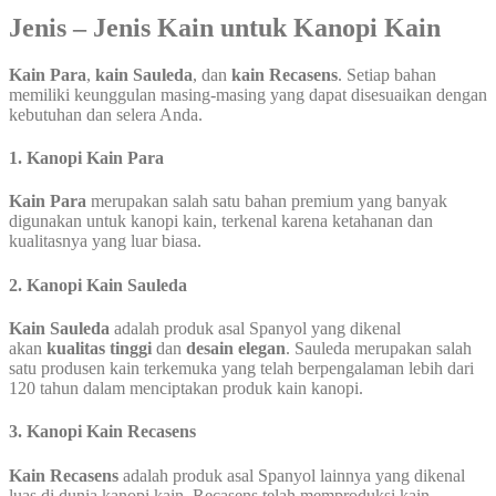
Jenis – Jenis Kain untuk Kanopi Kain
Kain Para
,
kain Sauleda
, dan
kain Recasens
. Setiap bahan
memiliki keunggulan masing-masing yang dapat disesuaikan dengan
kebutuhan dan selera Anda.
1. Kanopi Kain Para
Kain Para
merupakan salah satu bahan premium yang banyak
digunakan untuk kanopi kain, terkenal karena ketahanan dan
kualitasnya yang luar biasa.
2. Kanopi Kain Sauleda
Kain Sauleda
adalah produk asal Spanyol yang dikenal
akan
kualitas tinggi
dan
desain elegan
. Sauleda merupakan salah
satu produsen kain terkemuka yang telah berpengalaman lebih dari
120 tahun dalam menciptakan produk kain kanopi.
3. Kanopi Kain Recasens
Kain Recasens
adalah produk asal Spanyol lainnya yang dikenal
luas di dunia kanopi kain. Recasens telah memproduksi kain