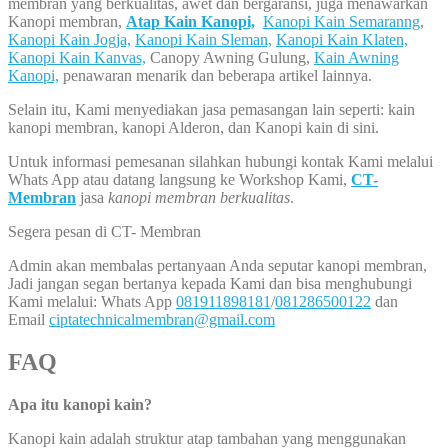
membran yang berkualitas, awet dan bergaransi, juga menawarkan
Kanopi membran,
Atap Kain Kanopi,
Kanopi Kain Semaranng
,
Kanopi Kain Jogja,
Kanopi Kain Sleman,
Kanopi Kain Klaten,
Kanopi Kain Kanvas,
Canopy Awning Gulung,
Kain Awning
Kanopi,
penawaran menarik dan beberapa artikel lainnya.
Selain itu, Kami menyediakan jasa pemasangan lain seperti: kain
kanopi membran, kanopi Alderon, dan Kanopi kain di sini.
Untuk informasi pemesanan silahkan hubungi kontak Kami melalui
Whats App atau datang langsung ke Workshop Kami,
CT-
Membran
jasa
kanopi membran berkualitas
.
Segera pesan di CT- Membran
Admin akan membalas pertanyaan Anda seputar kanopi membran,
Jadi jangan segan bertanya kepada Kami dan bisa menghubungi
Kami melalui: Whats App
081911898181
/
081286500122
dan
Email
ciptatechnicalmembran@gmail.com
FAQ
Apa itu kanopi kain?
Kanopi kain adalah struktur atap tambahan yang menggunakan