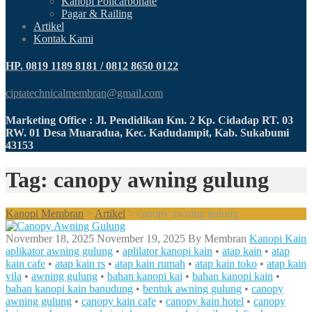
Kanopi Policarbonate
Pagar & Railing
Artikel
Kontak Kami
HP. 0819 1189 8181 / 0812 8650 0122
ciptatechnicalmembran@gmail.com
Marketing Office : Jl. Pendidikan Km. 2 Kp. Cidadap RT. 03
RW. 01 Desa Muaradua, Kec. Kadudampit, Kab. Sukabumi
43153
Tag: canopy awning gulung
Kanopi Membran
>
Artikel
>
canopy awning gulung
November 18, 2025
November 19, 2025
By
Membran
Kanopi Kain
aplikator awning gulung
•
aplilator kanopi kain
•
atap kain
•
atap
kain cafe
•
atap kain rs
•
atap kain rumah
•
atap kain toko
•
atap kain
vila
•
awning gulung
•
bahan kanopi kai
•
bahan kanopi kain
•
bahan kanopi kain banudung
•
bentuk awning gulung
•
canopy
awning gulung
•
canopy kain cafe
•
canopy kain hotel
•
canopy