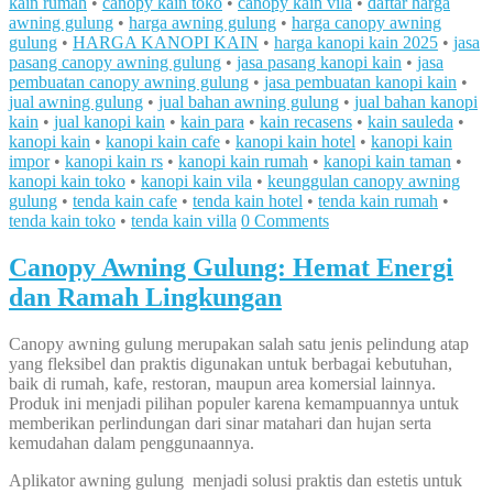
kain rumah
•
canopy kain toko
•
canopy kain vila
•
daftar harga
awning gulung
•
harga awning gulung
•
harga canopy awning
gulung
•
HARGA KANOPI KAIN
•
harga kanopi kain 2025
•
jasa
pasang canopy awning gulung
•
jasa pasang kanopi kain
•
jasa
pembuatan canopy awning gulung
•
jasa pembuatan kanopi kain
•
jual awning gulung
•
jual bahan awning gulung
•
jual bahan kanopi
kain
•
jual kanopi kain
•
kain para
•
kain recasens
•
kain sauleda
•
kanopi kain
•
kanopi kain cafe
•
kanopi kain hotel
•
kanopi kain
impor
•
kanopi kain rs
•
kanopi kain rumah
•
kanopi kain taman
•
kanopi kain toko
•
kanopi kain vila
•
keunggulan canopy awning
gulung
•
tenda kain cafe
•
tenda kain hotel
•
tenda kain rumah
•
tenda kain toko
•
tenda kain villa
0 Comments
Canopy Awning Gulung: Hemat Energi
dan Ramah Lingkungan
Canopy awning gulung merupakan salah satu jenis pelindung atap
yang fleksibel dan praktis digunakan untuk berbagai kebutuhan,
baik di rumah, kafe, restoran, maupun area komersial lainnya.
Produk ini menjadi pilihan populer karena kemampuannya untuk
memberikan perlindungan dari sinar matahari dan hujan serta
kemudahan dalam penggunaannya.
Aplikator awning gulung menjadi solusi praktis dan estetis untuk