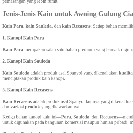
pemasangan yang lebih rumit.
Jenis-Jenis Kain untuk Awning Gulung Ci
Kain Para
,
kain Sauleda
, dan
kain Recasens
. Setiap bahan memili
1.
Kanopi Kain Para
Kain Para
merupakan salah satu bahan premium yang banyak digunaka
2.
Kanopi Kain Sauleda
Kain Sauleda
adalah produk asal Spanyol yang dikenal akan
kualita
menciptakan produk kain kanopi.
3.
Kanopi Kain Recasens
Kain Recasens
adalah produk asal Spanyol lainnya yang dikenal luas
dan
variasi produk
yang ditawarkannya.
Ketiga bahan kanopi kain ini—
Para
,
Sauleda
, dan
Recasens
—memili
untuk digunakan pada bangunan komersial maupun hunian pribadi, mem