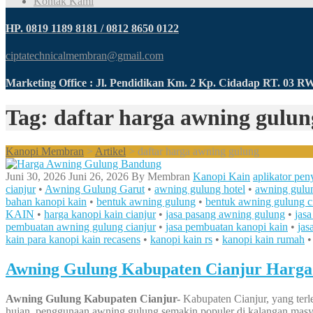
Kontak Kami
HP. 0819 1189 8181 / 0812 8650 0122
ciptatechnicalmembran@gmail.com
Marketing Office : Jl. Pendidikan Km. 2 Kp. Cidadap RT. 03 
Tag: daftar harga awning gulun
Kanopi Membran
>
Artikel
>
daftar harga awning gulung
Juni 30, 2026
Juni 26, 2026
By
Membran
Kanopi Kain
aplikator pen
cianjur
•
Awning Gulung Garut
•
awning gulung hotel
•
awning gulun
bahan kanopi kain
•
bentuk awning gulung
•
bentuk awning gulung c
KAIN
•
harga kanopi kain cianjur
•
jasa pasang awning gulung
•
jas
pembuatan awning gulung cianjur
•
jasa pembuatan kanopi kain
•
jas
kain para kanopi kain recasens
•
kanopi kain rs
•
kanopi kain rumah
Awning Gulung Kabupaten Cianjur Harga 
Awning Gulung Kabupaten Cianjur-
Kabupaten Cianjur, yang terl
hujan, penggunaan awning gulung semakin populer di kalangan masya