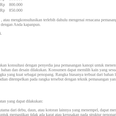
– Rp 800.000
– Rp 850.000
, atau mengkonsultasikan terlebih dahulu mengenai renacana pemasa
g dengan Anda kapanpun.
i.
ukan konsultasi dengan penyedia jasa pemasangan kanopi untuk menen
n bahan dan desain dilakukan. Konsumen dapat memilih kain yang sesua
ka yang kuat sebagai penopang. Rangka biasanya terbuat dari bahan lo
mudian ditempelkan pada rangka tersebut dengan teknik pemasangan yan
atan yang dapat dilakukan:
rutama dari debu, daun, atau kotoran lainnya yang menempel, dapat m
 untuk memastikan tidak ada karat atau kerusakan pada struktur penopa