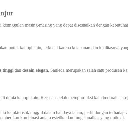
anjur
ki keunggulan masing-masing yang dapat disesuaikan dengan kebutuhan
n untuk kanopi kain, terkenal karena ketahanan dan kualitasnya yang 
s tinggi
dan
desain elegan
. Sauleda merupakan salah satu produsen ka
 di dunia kanopi kain. Recasens telah memproduksi kain berkualitas s
ki karakteristik unggul dalam hal daya tahan, perlindungan terhadap cua
berikan kombinasi antara estetika dan fungsionalitas yang optimal.