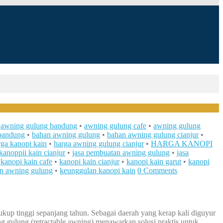
•
awning gulung bandung
•
awning gulung cafe
•
awning gulung
bandung
•
bahan awning gulung
•
bahan awning gulung cianjur
•
rga kanopi kain
•
harga awning gulung cianjur
•
HARGA KANOPI
kanoppii kain cianjur
•
jasa pembuatan awning gulung
•
jasa
•
kanopi kain cafe
•
kanopi kain cianjur
•
kanopi kain garut
•
kanopi
n awning gulung
•
keunggulan kanopi kain
0 Comments
cukup tinggi sepanjang tahun. Sebagai daerah yang kerap kali diguyur
 gulung (retractable awning) menawarkan solusi praktis untuk