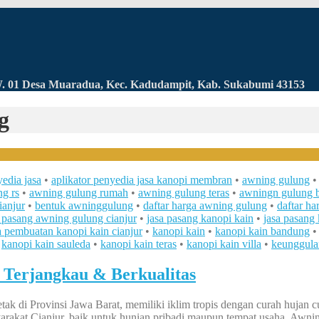
RW. 01 Desa Muaradua, Kec. Kadudampit, Kab. Sukabumi 43153
g
yedia jasa
•
aplikator penyedia jasa kanopi membran
•
awning gulung
g rs
•
awning gulung rumah
•
awning gulung teras
•
awningn gulung 
ianjur
•
bentuk awninggulung
•
daftar harga awning gulung
•
daftar ha
a pasang awning gulung cianjur
•
jasa pasang kanopi kain
•
jasa pasang 
a pembuatan kanopi kain cianjur
•
kanopi kain
•
kanopi kain bandung
•
kanopi kain sauleda
•
kanopi kain teras
•
kanopi kain villa
•
keunggula
Terjangkau & Berkualitas
etak di Provinsi Jawa Barat, memiliki iklim tropis dengan curah hujan 
rakat Cianjur, baik untuk hunian pribadi maupun tempat usaha. Awning