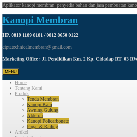
Aplikator kanopi membran, penyedia bahan dan jasa pembuatan kano
Kanopi Membran
HP. 0819 1189 8181 / 0812 8650 0122
ciptatechnicalmembran@gmail.com
Marketing Office : Jl. Pendidikan Km. 2 Kp. Cidadap RT. 03 
MENU
Home
Tentang Kami
Produk
Tenda Membran
Kanopi Kain
Awning Gulung
Alderon
Kanopi Policarbonate
Pagar & Railing
Artikel