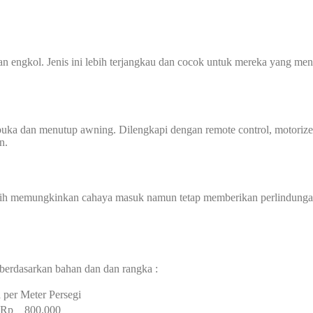
an engkol. Jenis ini lebih terjangkau dan cocok untuk mereka yang m
mbuka dan menutup awning. Dilengkapi dengan remote control, motorize
n.
ih memungkinkan cahaya masuk namun tetap memberikan perlindungan d
berdasarkan bahan dan dan rangka :
 per Meter Persegi
– Rp 800.000