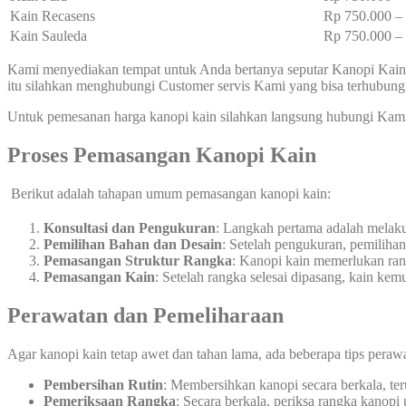
Kain Recasens
Rp 750.000 
Kain Sauleda
Rp 750.000 
Kami menyediakan tempat untuk Anda bertanya seputar Kanopi Kain 
itu silahkan menghubungi Customer servis Kami yang bisa terhubun
Untuk pemesanan harga kanopi kain silahkan langsung hubungi Kam
Proses Pemasangan Kanopi Kain
Berikut adalah tahapan umum pemasangan kanopi kain:
Konsultasi dan Pengukuran
: Langkah pertama adalah melak
Pemilihan Bahan dan Desain
: Setelah pengukuran, pemiliha
Pemasangan Struktur Rangka
: Kanopi kain memerlukan rang
Pemasangan Kain
: Setelah rangka selesai dipasang, kain ke
Perawatan dan Pemeliharaan
Agar kanopi kain tetap awet dan tahan lama, ada beberapa tips peraw
Pembersihan Rutin
: Membersihkan kanopi secara berkala, te
Pemeriksaan Rangka
: Secara berkala, periksa rangka kanopi