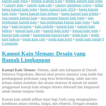
kanopi kain jogja
•
Bentuk Kanopi Kain
•
bentuk kanopi kain jogja
•
Canopy kain
•
canopy kain cafe
•
canopy membran yogya
•
daftar
harga kanopi kain jogja
•
harga kanopi kain 2024
•
harga kanopi
kain jogja
•
harga kanopi kain terbaru
•
harga kanopi kain terkini
•
jasa pasang kanopi kain
•
jasa pasang kanopi kain jogja
•
jasa
pembuatan kanopi kain
•
jasa pembuatan kanopi kain jogja
•
kain
para
•
kain recasens
•
kain sauleda
•
kanopi kain
•
kanopi kain
balkon
•
kanopi kain cafe
•
kanopi kain hotel
•
kanopi kain jogja
•
kanopi kain rumah
•
kaunggulan kanopi kain
•
tenda kain
•
tenda
kain balkon
•
tenda kain cafe
•
tenda kain hotel
•
tenda kain rumah
0
Comments
Kanopi Kain Sleman: Desain yang
Ramah Lingkungan
Kanopi Kain Sleman-
Sleman, salah satu kabupaten di Daerah
Istimewa Yogyakarta, dikenal akan pesona alamnya yang indah dan
pembangunan perkotaan yang terus berkembang, salah satu tren
terbaru dalam arsitektur dan desain eksterior di daerah ini adalah
penggunaan kanopi kain sebagai elemen dekoratif dan fungsional
untuk hunian maupun bisnis.
Kanopi kain adalah pilihan tepat bagi Anda yang menginginkan
kombinasi antara estetika, fungsi, dan efisiensi. Dengan semakin