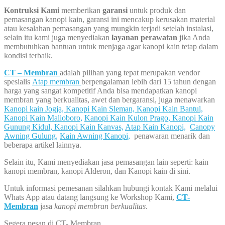
Kontruksi Kami
memberikan
garansi
untuk produk dan
pemasangan kanopi kain, garansi ini mencakup kerusakan material
atau kesalahan pemasangan yang mungkin terjadi setelah instalasi,
selain itu kami juga menyediakan
layanan perawatan
jika Anda
membutuhkan bantuan untuk menjaga agar kanopi kain tetap dalam
kondisi terbaik.
CT – Membran
adalah pilihan yang tepat merupakan vendor
spesialis
Atap membran
berpengalaman lebih dari 15 tahun dengan
harga yang sangat kompetitif Anda bisa mendapatkan kanopi
membran yang berkualitas, awet dan bergaransi, juga menawarkan
Kanopi kain Jogja,
Kanopi Kain Sleman,
Kanopi Kain Bantul,
Kanopi Kain Malioboro,
Kanopi Kain Kulon Prago,
Kanopi Kain
Gunung Kidul,
Kanopi Kain Kanvas,
Atap Kain Kanopi,
Canopy
Awning Gulung,
Kain Awning Kanopi,
penawaran menarik dan
beberapa artikel lainnya.
Selain itu, Kami menyediakan jasa pemasangan lain seperti: kain
kanopi membran, kanopi Alderon, dan Kanopi kain di sini.
Untuk informasi pemesanan silahkan hubungi kontak Kami melalui
Whats App atau datang langsung ke Workshop Kami,
CT-
Membran
jasa
kanopi membran berkualitas
.
Segera pesan di CT- Membran