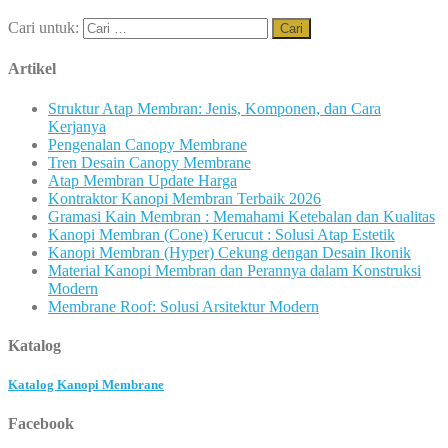
Cari untuk:
Artikel
Struktur Atap Membran: Jenis, Komponen, dan Cara
Kerjanya
Pengenalan Canopy Membrane
Tren Desain Canopy Membrane
Atap Membran Update Harga
Kontraktor Kanopi Membran Terbaik 2026
Gramasi Kain Membran : Memahami Ketebalan dan Kualitas
Kanopi Membran (Cone) Kerucut : Solusi Atap Estetik
Kanopi Membran (Hyper) Cekung dengan Desain Ikonik
Material Kanopi Membran dan Perannya dalam Konstruksi
Modern
Membrane Roof: Solusi Arsitektur Modern
Katalog
Katalog Kanopi Membrane
Facebook