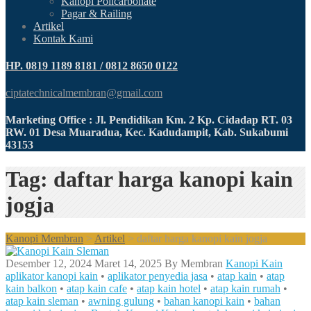
Kanopi Policarbonate
Pagar & Railing
Artikel
Kontak Kami
HP. 0819 1189 8181 / 0812 8650 0122
ciptatechnicalmembran@gmail.com
Marketing Office : Jl. Pendidikan Km. 2 Kp. Cidadap RT. 03
RW. 01 Desa Muaradua, Kec. Kadudampit, Kab. Sukabumi
43153
Tag: daftar harga kanopi kain
jogja
Kanopi Membran
>
Artikel
>
daftar harga kanopi kain jogja
Desember 12, 2024
Maret 14, 2025
By
Membran
Kanopi Kain
aplikator kanopi kain
•
aplikator penyedia jasa
•
atap kain
•
atap
kain balkon
•
atap kain cafe
•
atap kain hotel
•
atap kain rumah
•
atap kain sleman
•
awning gulung
•
bahan kanopi kain
•
bahan