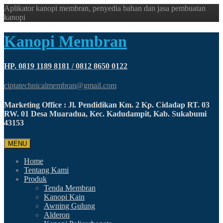
Aplikator kanopi membran, penyedia bahan dan jasa pembuatan
kanopi
Kanopi Membran
HP. 0819 1189 8181 / 0812 8650 0122
ciptatechnicalmembran@gmail.com
Marketing Office : Jl. Pendidikan Km. 2 Kp. Cidadap RT. 03
RW. 01 Desa Muaradua, Kec. Kadudampit, Kab. Sukabumi
43153
MENU
Home
Tentang Kami
Produk
Tenda Membran
Kanopi Kain
Awning Gulung
Alderon