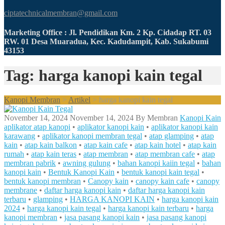
ciptatechnicalmembran@gmail.com
Marketing Office : Jl. Pendidikan Km. 2 Kp. Cidadap RT. 03
RW. 01 Desa Muaradua, Kec. Kadudampit, Kab. Sukabumi
43153
Tag: harga kanopi kain tegal
Kanopi Membran
>
Artikel
>
harga kanopi kain tegal
November 14, 2024
November 14, 2024
By
Membran
Kanopi Kain
aplikator atap kanopi
•
aplikator kanopi kain
•
aplikator kanopi kain
karawang
•
aplikator kanopi membran tegal
•
atap glamping
•
atap
kain
•
atap kain balkon
•
atap kain cafe
•
atap kain hotel
•
atap kain
rumah
•
atap kain teras
•
atap membran
•
atap membran cafe
•
atap
membran pabrik
•
awning gulung
•
bahan kanopi kaiin tegal
•
bahan
kanopi kain
•
Bentuk Kanopi Kain
•
bentuk kanopi kain tegal
•
bentuk kanopi membran
•
Canopy kain
•
canopy kain cafe
•
canopy
membrane
•
daftar harga kanopi kain
•
daftar harga kanopi kain
terbaru
•
glamping
•
HARGA KANOPI KAIN
•
harga kanopi kain
2024
•
harga kanopi kain tegal
•
harga kanopi kain terbaru
•
harga
kanopi membran
•
jasa pasang kanopi kain
•
jasa pasang kanopi