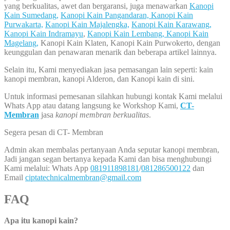
yang berkualitas, awet dan bergaransi, juga menawarkan
Kanopi
Kain Sumedang,
Kanopi Kain Pangandaran,
Kanopi Kain
Purwakarta,
Kanopi Kain Majalengka,
Kanopi Kain Karawang,
Kanopi Kain Indramayu
,
Kanopi Kain Lembang,
Kanopi Kain
Magelang,
Kanopi Kain Klaten, Kanopi Kain Purwokerto, dengan
keunggulan dan penawaran menarik dan beberapa artikel lainnya.
Selain itu, Kami menyediakan jasa pemasangan lain seperti: kain
kanopi membran, kanopi Alderon, dan Kanopi kain di sini.
Untuk informasi pemesanan silahkan hubungi kontak Kami melalui
Whats App atau datang langsung ke Workshop Kami,
CT-
Membran
jasa
kanopi membran berkualitas
.
Segera pesan di CT- Membran
Admin akan membalas pertanyaan Anda seputar kanopi membran,
Jadi jangan segan bertanya kepada Kami dan bisa menghubungi
Kami melalui: Whats App
081911898181
/
081286500122
dan
Email
ciptatechnicalmembran@gmail.com
FAQ
Apa itu kanopi kain?