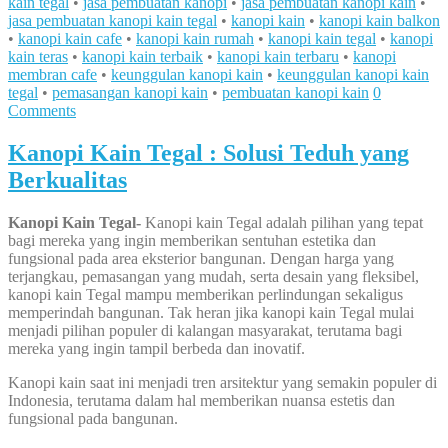
kain tegal
•
jasa pembuatan kanopi
•
jasa pembuatan kanopi kain
•
jasa pembuatan kanopi kain tegal
•
kanopi kain
•
kanopi kain balkon
•
kanopi kain cafe
•
kanopi kain rumah
•
kanopi kain tegal
•
kanopi
kain teras
•
kanopi kain terbaik
•
kanopi kain terbaru
•
kanopi
membran cafe
•
keunggulan kanopi kain
•
keunggulan kanopi kain
tegal
•
pemasangan kanopi kain
•
pembuatan kanopi kain
0
Comments
Kanopi Kain Tegal : Solusi Teduh yang
Berkualitas
Kanopi Kain Tegal-
Kanopi kain Tegal adalah pilihan yang tepat
bagi mereka yang ingin memberikan sentuhan estetika dan
fungsional pada area eksterior bangunan. Dengan harga yang
terjangkau, pemasangan yang mudah, serta desain yang fleksibel,
kanopi kain Tegal mampu memberikan perlindungan sekaligus
memperindah bangunan. Tak heran jika kanopi kain Tegal mulai
menjadi pilihan populer di kalangan masyarakat, terutama bagi
mereka yang ingin tampil berbeda dan inovatif.
Kanopi kain saat ini menjadi tren arsitektur yang semakin populer di
Indonesia, terutama dalam hal memberikan nuansa estetis dan
fungsional pada bangunan.