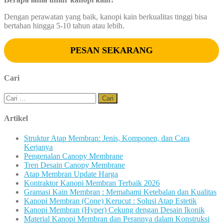
Dengan perawatan yang baik, kanopi kain berkualitas tinggi bisa
bertahan hingga 5-10 tahun atau lebih.
PESAN SEKARANG
Cari
Cari
untuk:
Artikel
Struktur Atap Membran: Jenis, Komponen, dan Cara
Kerjanya
Pengenalan Canopy Membrane
Tren Desain Canopy Membrane
Atap Membran Update Harga
Kontraktor Kanopi Membran Terbaik 2026
Gramasi Kain Membran : Memahami Ketebalan dan Kualitas
Kanopi Membran (Cone) Kerucut : Solusi Atap Estetik
Kanopi Membran (Hyper) Cekung dengan Desain Ikonik
Material Kanopi Membran dan Perannya dalam Konstruksi