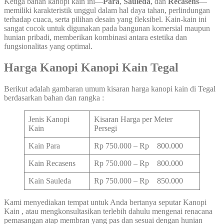
Ketiga bahan kanopi kain ini—
Para
,
Sauleda
, dan
Recasens
—
memiliki karakteristik unggul dalam hal daya tahan, perlindungan
terhadap cuaca, serta pilihan desain yang fleksibel. Kain-kain ini
sangat cocok untuk digunakan pada bangunan komersial maupun
hunian pribadi, memberikan kombinasi antara estetika dan
fungsionalitas yang optimal.
Harga Kanopi Kanopi Kain Tegal
Berikut adalah gambaran umum kisaran harga kanopi kain di Tegal
berdasarkan bahan dan rangka :
Jenis Kanopi
Kisaran Harga per Meter
Kain
Persegi
Kain Para
Rp 750.000 – Rp 800.000
Kain Recasens
Rp 750.000 – Rp 800.000
Kain Sauleda
Rp 750.000 – Rp 850.000
Kami menyediakan tempat untuk Anda bertanya seputar Kanopi
Kain , atau mengkonsultasikan terlebih dahulu mengenai renacana
pemasangan atap membran yang pas dan sesuai dengan hunian