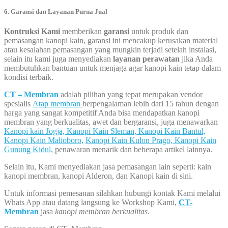
6. Garansi dan Layanan Purna Jual
Kontruksi Kami
memberikan
garansi
untuk produk dan
pemasangan kanopi kain, garansi ini mencakup kerusakan material
atau kesalahan pemasangan yang mungkin terjadi setelah instalasi,
selain itu kami juga menyediakan
layanan perawatan
jika Anda
membutuhkan bantuan untuk menjaga agar kanopi kain tetap dalam
kondisi terbaik.
CT – Membran
adalah pilihan yang tepat merupakan vendor
spesialis
Atap membran
berpengalaman lebih dari 15 tahun dengan
harga yang sangat kompetitif Anda bisa mendapatkan kanopi
membran yang berkualitas, awet dan bergaransi, juga menawarkan
Kanopi kain Jogja,
Kanopi Kain Sleman,
Kanopi Kain Bantul,
Kanopi Kain Malioboro,
Kanopi Kain Kulon Prago,
Kanopi Kain
Gunung Kidul,
penawaran menarik dan beberapa artikel lainnya.
Selain itu, Kami menyediakan jasa pemasangan lain seperti: kain
kanopi membran, kanopi Alderon, dan Kanopi kain di sini.
Untuk informasi pemesanan silahkan hubungi kontak Kami melalui
Whats App atau datang langsung ke Workshop Kami,
CT-
Membran
jasa
kanopi membran berkualitas
.