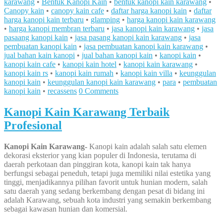
karawang
•
Bentuk Kanopi Kain
•
bentuk kanopi kain karawang
•
Canopy kain
•
canopy kain cafe
•
daftar harga kanopi kain
•
daftar
harga kanopi kain terbaru
•
glamping
•
harga kanopi kain karawang
•
harga kanopi membran terbaru
•
jasa kanopi kain karawang
•
jasa
pasaang kanopi kain
•
jasa pasang kanopi kain karawang
•
jasa
pembuatan kanopi kain
•
jasa pembuatan kanopi kain karawang
•
jual bahan kain kanopi
•
jual bahan kanopi kain
•
kanopi kain
•
kanopi kain cafe
•
kanopi kain hotel
•
kanopi kain karawang
•
kanopi kain rs
•
kanopi kain rumah
•
kanopi kain villa
•
keunggulan
kanopi kain
•
keunggulan kanopi kain karawang
•
para
•
pembuatan
kanopi kain
•
recassens
0 Comments
Kanopi Kain Karawang Terbaik
Profesional
Kanopi Kain Karawang-
Kanopi kain adalah salah satu elemen
dekorasi eksterior yang kian populer di Indonesia, terutama di
daerah perkotaan dan pinggiran kota, kanopi kain tak hanya
berfungsi sebagai peneduh, tetapi juga memiliki nilai estetika yang
tinggi, menjadikannya pilihan favorit untuk hunian modern, salah
satu daerah yang sedang berkembang dengan pesat di bidang ini
adalah Karawang, sebuah kota industri yang semakin berkembang
sebagai kawasan hunian dan komersial.