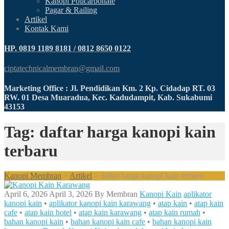
Kanopi Policarbonate
Pagar & Railing
Artikel
Kontak Kami
HP. 0819 1189 8181 / 0812 8650 0122
ciptatechnicalmembran@gmail.com
Marketing Office : Jl. Pendidikan Km. 2 Kp. Cidadap RT. 03
RW. 01 Desa Muaradua, Kec. Kadudampit, Kab. Sukabumi
43153
Tag: daftar harga kanopi kain
terbaru
Kanopi Membran
>
Artikel
>
daftar harga kanopi kain terbaru
April 6, 2026
April 3, 2026
By
Membran
Kanopi Kain
aplikator
kanopi kain
•
aplikator kanopi kain karawang
•
atap kain
•
atap kain
cafe
•
atap kain hotel
•
atap kain karawang
•
atap kain rumah
•
bahan kanopi kain
•
bahan kanopi kain cafe
•
bahan kanopi kain