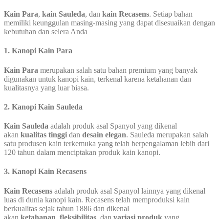
Kain Para
,
kain Sauleda
, dan
kain Recasens
. Setiap bahan
memiliki keunggulan masing-masing yang dapat disesuaikan dengan
kebutuhan dan selera Anda
1. Kanopi Kain Para
Kain Para
merupakan salah satu bahan premium yang banyak
digunakan untuk kanopi kain, terkenal karena ketahanan dan
kualitasnya yang luar biasa.
2. Kanopi Kain Sauleda
Kain Sauleda
adalah produk asal Spanyol yang dikenal
akan
kualitas tinggi
dan
desain elegan
. Sauleda merupakan salah
satu produsen kain terkemuka yang telah berpengalaman lebih dari
120 tahun dalam menciptakan produk kain kanopi.
3. Kanopi Kain Recasens
Kain Recasens
adalah produk asal Spanyol lainnya yang dikenal
luas di dunia kanopi kain. Recasens telah memproduksi kain
berkualitas sejak tahun 1886 dan dikenal
akan
ketahanan
,
fleksibilitas
, dan
variasi produk
yang