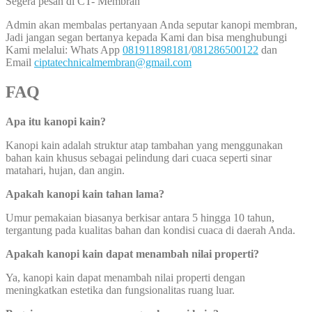
Segera pesan di CT- Membran
Admin akan membalas pertanyaan Anda seputar kanopi membran,
Jadi jangan segan bertanya kepada Kami dan bisa menghubungi
Kami melalui: Whats App
081911898181
/
081286500122
dan
Email
ciptatechnicalmembran@gmail.com
FAQ
Apa itu kanopi kain?
Kanopi kain adalah struktur atap tambahan yang menggunakan
bahan kain khusus sebagai pelindung dari cuaca seperti sinar
matahari, hujan, dan angin.
Apakah kanopi kain tahan lama?
Umur pemakaian biasanya berkisar antara 5 hingga 10 tahun,
tergantung pada kualitas bahan dan kondisi cuaca di daerah Anda.
Apakah kanopi kain dapat menambah nilai properti?
Ya, kanopi kain dapat menambah nilai properti dengan
meningkatkan estetika dan fungsionalitas ruang luar.