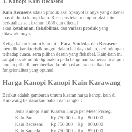
3.
Kanopi Kain Recasens
Kain Recasens
adalah produk asal Spanyol lainnya yang dikenal
luas di dunia kanopi kain. Recasens telah memproduksi kain
berkualitas sejak tahun 1886 dan dikenal
akan
ketahanan
,
fleksibilitas
, dan
variasi produk
yang
ditawarkannya.
Ketiga bahan kanopi kain ini—
Para
,
Sauleda
, dan
Recasens
—
memiliki karakteristik unggul dalam hal daya tahan, perlindungan
terhadap cuaca, serta pilihan desain yang fleksibel. Kain-kain ini
sangat cocok untuk digunakan pada bangunan komersial maupun
hunian pribadi, memberikan kombinasi antara estetika dan
fungsionalitas yang optimal.
Harga Kanopi Kanopi Kain Karawang
Berikut adalah gambaran umum kisaran harga kanopi kain di
Karawang berdasarkan bahan dan rangka :
Jenis Kanopi Kain
Kisaran Harga per Meter Persegi
Kain Para
Rp 750.000 – Rp 800.000
Kain Recasens
Rp 750.000 – Rp 800.000
Kain Sauleda
Rp 750.000 – Rp 850.000