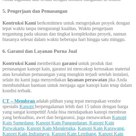
5. Pengerjaan dan Pemasangan
Kontruksi Kami
berkomitmen untuk mengerjakan proyek dengan
tepat waktu tanpa mengurangi kualitas, Waktu pengerjaan
tergantung pada ukuran dan tingkat kompleksitas proyek, namun
biasanya selesai dalam waktu beberapa hari hingga satu minggu.
6. Garansi dan Layanan Purna Jual
Kontruksi Kami
memberikan
garansi
untuk produk dan
pemasangan kanopi kain, garansi ini mencakup kerusakan material
atau kesalahan pemasangan yang mungkin terjadi setelah instalasi,
selain itu kami juga menyediakan
layanan perawatan
jika Anda
membutuhkan bantuan untuk menjaga agar kanopi kain tetap dalam
kondisi terbaik.
CT – Membran
adalah pilihan yang tepat merupakan vendor
spesialis
Kanopi
berpengalaman lebih dari 15 tahun dengan harga
yang sangat kompetitif Anda bisa mendapatkan kanopi membran
yang berkualitas, awet dan bergaransi, juga menawarkan
Kanopi
Kain Sumedang,
Kanopi Kain Pangandaran,
Kanopi Kain
Purwakarta,
Kanopi Kain Majalengka,
Kanopi Kain Karawang,
Kanopi Kain Indramayu,
Kanopi Kain Lembang,
Kanopi Kain