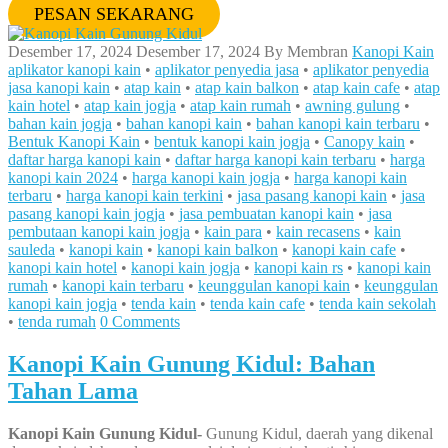
PESAN SEKARANG
Desember 17, 2024
Desember 17, 2024
By
Membran
Kanopi Kain
aplikator kanopi kain
•
aplikator penyedia jasa
•
aplikator penyedia
jasa kanopi kain
•
atap kain
•
atap kain balkon
•
atap kain cafe
•
atap
kain hotel
•
atap kain jogja
•
atap kain rumah
•
awning gulung
•
bahan kain jogja
•
bahan kanopi kain
•
bahan kanopi kain terbaru
•
Bentuk Kanopi Kain
•
bentuk kanopi kain jogja
•
Canopy kain
•
daftar harga kanopi kain
•
daftar harga kanopi kain terbaru
•
harga
kanopi kain 2024
•
harga kanopi kain jogja
•
harga kanopi kain
terbaru
•
harga kanopi kain terkini
•
jasa pasang kanopi kain
•
jasa
pasang kanopi kain jogja
•
jasa pembuatan kanopi kain
•
jasa
pembutaan kanopi kain jogja
•
kain para
•
kain recasens
•
kain
sauleda
•
kanopi kain
•
kanopi kain balkon
•
kanopi kain cafe
•
kanopi kain hotel
•
kanopi kain jogja
•
kanopi kain rs
•
kanopi kain
rumah
•
kanopi kain terbaru
•
keunggulan kanopi kain
•
keunggulan
kanopi kain jogja
•
tenda kain
•
tenda kain cafe
•
tenda kain sekolah
•
tenda rumah
0 Comments
Kanopi Kain Gunung Kidul: Bahan
Tahan Lama
Kanopi Kain Gunung Kidul-
Gunung Kidul, daerah yang dikenal