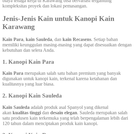
biaya tenaga kerja di Karawang bisa bervariasi tergantung
kompleksitas proyek dan lokasi pemasangan.
Jenis-Jenis Kain untuk Kanopi Kain
Karawang
Kain Para
,
kain Sauleda
, dan
kain Recasens
. Setiap bahan
memiliki keunggulan masing-masing yang dapat disesuaikan dengan
kebutuhan dan selera Anda.
1.
Kanopi Kain Para
Kain Para
merupakan salah satu bahan premium yang banyak
digunakan untuk kanopi kain, terkenal karena ketahanan dan
kualitasnya yang luar biasa.
2.
Kanopi Kain Sauleda
Kain Sauleda
adalah produk asal Spanyol yang dikenal
akan
kualitas tinggi
dan
desain elegan
. Sauleda merupakan salah
satu produsen kain terkemuka yang telah berpengalaman lebih dari
120 tahun dalam menciptakan produk kain kanopi.