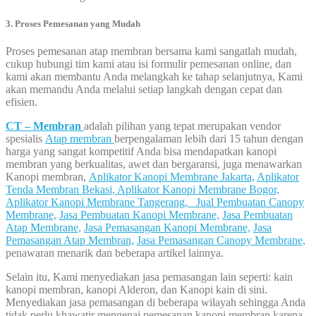
3. Proses Pemesanan yang Mudah
Proses pemesanan atap membran bersama kami sangatlah mudah,
cukup hubungi tim kami atau isi formulir pemesanan online, dan
kami akan membantu Anda melangkah ke tahap selanjutnya, Kami
akan memandu Anda melalui setiap langkah dengan cepat dan
efisien.
CT – Membran
adalah pilihan yang tepat merupakan vendor
spesialis
Atap membran
berpengalaman lebih dari 15 tahun dengan
harga yang sangat kompetitif Anda bisa mendapatkan kanopi
membran yang berkualitas, awet dan bergaransi, juga menawarkan
Kanopi membran,
Aplikator Kanopi Membrane Jakarta,
Aplikator
Tenda Membran Bekasi,
Aplikator Kanopi Membrane Bogor,
Aplikator Kanopi Membrane Tangerang,
Jual Pembuatan Canopy
Membrane,
Jasa Pembuatan Kanopi Membrane,
Jasa Pembuatan
Atap Membrane,
Jasa Pemasangan Kanopi Membrane,
Jasa
Pemasangan Atap Membran,
Jasa Pemasangan Canopy Membrane,
penawaran menarik dan beberapa artikel lainnya.
Selain itu, Kami menyediakan jasa pemasangan lain seperti: kain
kanopi membran, kanopi Alderon, dan Kanopi kain di sini.
Menyediakan jasa pemasangan di beberapa wilayah sehingga Anda
tidak perlu khawatir mengenai pemesanan kanopi membran karena