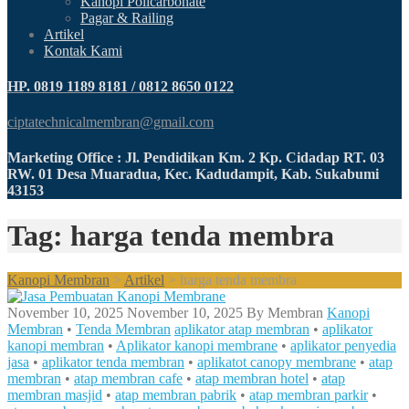
Kanopi Policarbonate
Pagar & Railing
Artikel
Kontak Kami
HP. 0819 1189 8181 / 0812 8650 0122
ciptatechnicalmembran@gmail.com
Marketing Office : Jl. Pendidikan Km. 2 Kp. Cidadap RT. 03
RW. 01 Desa Muaradua, Kec. Kadudampit, Kab. Sukabumi
43153
Tag: harga tenda membra
Kanopi Membran
>
Artikel
>
harga tenda membra
November 10, 2025
November 10, 2025
By
Membran
Kanopi
Membran
•
Tenda Membran
aplikator atap membran
•
aplikator
kanopi membran
•
Aplikator kanopi membrane
•
aplikator penyedia
jasa
•
aplikator tenda membran
•
aplikatot canopy membrane
•
atap
membran
•
atap membran cafe
•
atap membran hotel
•
atap
membran masjid
•
atap membran pabrik
•
atap membran parkir
•