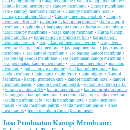
atap membran rumah
•
atap membrane
•
bahan kanopi membrane
•
bentuk kanopi membrane
•
canopy membrane
•
canopy membrane
cafe
•
canopy membrane carport
•
Canopy membrane hotel
•
Canopy membrane Masjid
•
Canopy membrane pabrik
•
Canopy
membrane Rumah
•
daftar harga kanopi membrane
•
daftar kanopi
membrane
•
galmping
•
harg atap membran
•
harga atap membran
•
harga canopy membrane
•
harga kanopi membran
•
Harga Kanopi
membran 2025
•
harga kanopi membran terkini
•
harga kanopi
membrane terbaru
•
harga kanopi membrane terkini
•
harga tenda
membra
•
harga tenda membran
•
jasa atap membran
•
jasa canopy
membrane
•
jasa kanopi membran
•
jasa pasang kanopi membran
•
jasa pasang kanopi membrane
•
jasa pembuatan kanopi membran
•
jasa pembuatan kanopi membrane
•
jasa tenda membran
•
jual atap
membran
•
jual canopy membrane
•
jual kanopi membran
•
jual
tenda membran
•
kain agtex
•
kain ferarri
•
kain mighty
•
Kanopi
Membran
•
kanopi membran cafe
•
kanopi membran hotel
•
kanopi
membran masjid
•
kanopi membran pabrik
•
kanopi membran parkir
•
kanopi membran RS
•
kanopi membrane
•
kanopi mrmbran rumah
•
keunggulan kanopi membran
•
membran layang
•
tenda membran
•
tenda membran cafe
•
tenda membran hotel
•
tenda membran
masjid
•
tenda membran pabrik
•
tenda membran parkir
•
tenda
membran rs
•
tenda membran rumah
0 Comments
Jasa Pembuatan Kanopi Membrane: