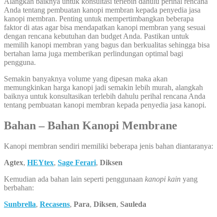
Alangkah baiknya untuk konsultasi terlebih dahulu perihal rencana
Anda tentang pembuatan kanopi membran kepada penyedia jasa
kanopi membran. Penting untuk mempertimbangkan beberapa
faktor di atas agar bisa mendapatkan kanopi membran yang sesuai
dengan rencana kebutuhan dan budget Anda. Pastikan untuk
memilih kanopi membran yang bagus dan berkualitas sehingga bisa
bertahan lama juga memberikan perlindungan optimal bagi
pengguna.
Semakin banyaknya volume yang dipesan maka akan
memungkinkan harga kanopi jadi semakin lebih murah, alangkah
baiknya untuk konsultasikan terlebih dahulu perihal rencana Anda
tentang pembuatan kanopi membran kepada penyedia jasa kanopi.
Bahan – Bahan Kanopi Membrane
Kanopi membran sendiri memiliki beberapa jenis bahan diantaranya:
Agtex
,
HEYtex
,
Sage Ferari
,
Diksen
Kemudian ada bahan lain seperti penggunaan
kanopi kain
yang
berbahan:
Sunbrella
,
Recasens
,
Para
,
Diksen
,
Sauleda