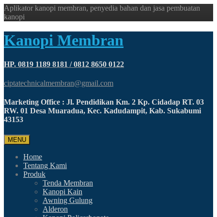
Aplikator kanopi membran, penyedia bahan dan jasa pembuatan
kanopi
Kanopi Membran
HP. 0819 1189 8181 / 0812 8650 0122
ciptatechnicalmembran@gmail.com
Marketing Office : Jl. Pendidikan Km. 2 Kp. Cidadap RT. 03
RW. 01 Desa Muaradua, Kec. Kadudampit, Kab. Sukabumi
43153
MENU
Home
Tentang Kami
Produk
Tenda Membran
Kanopi Kain
Awning Gulung
Alderon