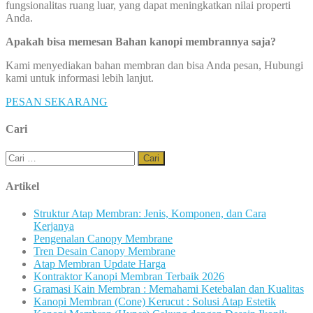
fungsionalitas ruang luar, yang dapat meningkatkan nilai properti
Anda.
Apakah bisa memesan Bahan kanopi membrannya saja?
Kami menyediakan bahan membran dan bisa Anda pesan, Hubungi
kami untuk informasi lebih lanjut.
PESAN SEKARANG
Cari
Cari
untuk:
Artikel
Struktur Atap Membran: Jenis, Komponen, dan Cara
Kerjanya
Pengenalan Canopy Membrane
Tren Desain Canopy Membrane
Atap Membran Update Harga
Kontraktor Kanopi Membran Terbaik 2026
Gramasi Kain Membran : Memahami Ketebalan dan Kualitas
Kanopi Membran (Cone) Kerucut : Solusi Atap Estetik