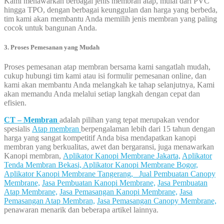
Kami menawarkan berbagai jenis membran atap, mulai dari PVC
hingga TPO, dengan berbagai keunggulan dan harga yang berbeda,
tim kami akan membantu Anda memilih jenis membran yang paling
cocok untuk bangunan Anda.
3. Proses Pemesanan yang Mudah
Proses pemesanan atap membran bersama kami sangatlah mudah,
cukup hubungi tim kami atau isi formulir pemesanan online, dan
kami akan membantu Anda melangkah ke tahap selanjutnya, Kami
akan memandu Anda melalui setiap langkah dengan cepat dan
efisien.
CT – Membran
adalah pilihan yang tepat merupakan vendor
spesialis
Atap membran
berpengalaman lebih dari 15 tahun dengan
harga yang sangat kompetitif Anda bisa mendapatkan kanopi
membran yang berkualitas, awet dan bergaransi, juga menawarkan
Kanopi membran,
Aplikator Kanopi Membrane Jakarta,
Aplikator
Tenda Membran Bekasi,
Aplikator Kanopi Membrane Bogor,
Aplikator Kanopi Membrane Tangerang,
Jual Pembuatan Canopy
Membrane,
Jasa Pembuatan Kanopi Membrane,
Jasa Pembuatan
Atap Membrane,
Jasa Pemasangan Kanopi Membrane,
Jasa
Pemasangan Atap Membran,
Jasa Pemasangan Canopy Membrane,
penawaran menarik dan beberapa artikel lainnya.