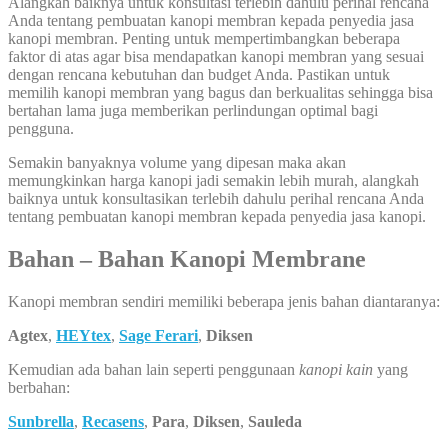
Alangkah baiknya untuk konsultasi terlebih dahulu perihal rencana
Anda tentang pembuatan kanopi membran kepada penyedia jasa
kanopi membran. Penting untuk mempertimbangkan beberapa
faktor di atas agar bisa mendapatkan kanopi membran yang sesuai
dengan rencana kebutuhan dan budget Anda. Pastikan untuk
memilih kanopi membran yang bagus dan berkualitas sehingga bisa
bertahan lama juga memberikan perlindungan optimal bagi
pengguna.
Semakin banyaknya volume yang dipesan maka akan
memungkinkan harga kanopi jadi semakin lebih murah, alangkah
baiknya untuk konsultasikan terlebih dahulu perihal rencana Anda
tentang pembuatan kanopi membran kepada penyedia jasa kanopi.
Bahan – Bahan Kanopi Membrane
Kanopi membran sendiri memiliki beberapa jenis bahan diantaranya:
Agtex
,
HEYtex
,
Sage Ferari
,
Diksen
Kemudian ada bahan lain seperti penggunaan
kanopi kain
yang
berbahan:
Sunbrella
,
Recasens
,
Para
,
Diksen
,
Sauleda