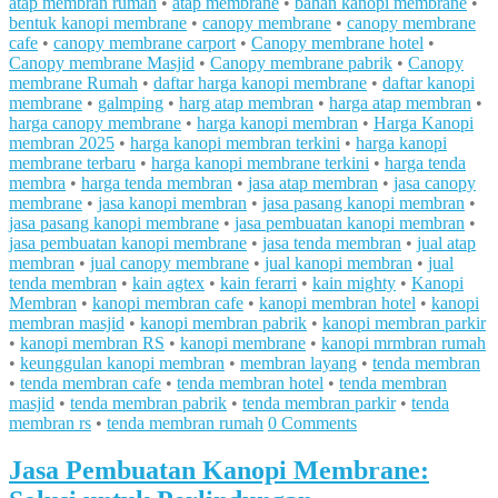
atap membran rumah
•
atap membrane
•
bahan kanopi membrane
•
bentuk kanopi membrane
•
canopy membrane
•
canopy membrane
cafe
•
canopy membrane carport
•
Canopy membrane hotel
•
Canopy membrane Masjid
•
Canopy membrane pabrik
•
Canopy
membrane Rumah
•
daftar harga kanopi membrane
•
daftar kanopi
membrane
•
galmping
•
harg atap membran
•
harga atap membran
•
harga canopy membrane
•
harga kanopi membran
•
Harga Kanopi
membran 2025
•
harga kanopi membran terkini
•
harga kanopi
membrane terbaru
•
harga kanopi membrane terkini
•
harga tenda
membra
•
harga tenda membran
•
jasa atap membran
•
jasa canopy
membrane
•
jasa kanopi membran
•
jasa pasang kanopi membran
•
jasa pasang kanopi membrane
•
jasa pembuatan kanopi membran
•
jasa pembuatan kanopi membrane
•
jasa tenda membran
•
jual atap
membran
•
jual canopy membrane
•
jual kanopi membran
•
jual
tenda membran
•
kain agtex
•
kain ferarri
•
kain mighty
•
Kanopi
Membran
•
kanopi membran cafe
•
kanopi membran hotel
•
kanopi
membran masjid
•
kanopi membran pabrik
•
kanopi membran parkir
•
kanopi membran RS
•
kanopi membrane
•
kanopi mrmbran rumah
•
keunggulan kanopi membran
•
membran layang
•
tenda membran
•
tenda membran cafe
•
tenda membran hotel
•
tenda membran
masjid
•
tenda membran pabrik
•
tenda membran parkir
•
tenda
membran rs
•
tenda membran rumah
0 Comments
Jasa Pembuatan Kanopi Membrane: