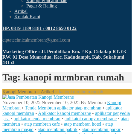
Kanopi Policarbonate
Pagar & Railing
Artikel
Kontak Kami
HP. 0819 1189 8181 / 0812 8650 0122
ciptatechnicalmembran@gmail.com
Marketing Office : Jl. Pendidikan Km. 2 Kp. Cidadap RT. 03
RW. 01 Desa Muaradua, Kec. Kadudampit, Kab. Sukabumi
43153
Tag: kanopi mrmbran rumah
Kanopi Membran
>
Artikel
>
kanopi mrmbran rumah
November 10, 2025
November 10, 2025
By
Membran
Kanopi
Membran
•
Tenda Membran
aplikator atap membran
•
aplikator
kanopi membran
•
Aplikator kanopi membrane
•
aplikator penyedia
jasa
•
aplikator tenda membran
•
aplikatot canopy membrane
•
atap
membran
•
atap membran cafe
•
atap membran hotel
•
atap
membran masjid
•
atap membran pabrik
•
atap membran parkir
•