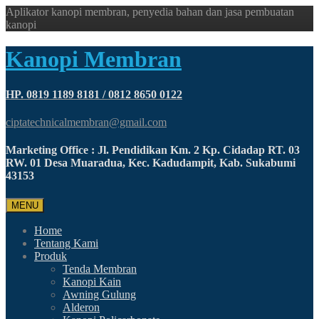
Aplikator kanopi membran, penyedia bahan dan jasa pembuatan
kanopi
Kanopi Membran
HP. 0819 1189 8181 / 0812 8650 0122
ciptatechnicalmembran@gmail.com
Marketing Office : Jl. Pendidikan Km. 2 Kp. Cidadap RT. 03
RW. 01 Desa Muaradua, Kec. Kadudampit, Kab. Sukabumi
43153
MENU
Home
Tentang Kami
Produk
Tenda Membran
Kanopi Kain
Awning Gulung
Alderon