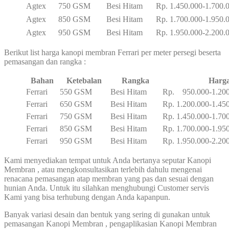
Agtex
750 GSM
Besi Hitam
Rp. 1.450.000-1.700.
Agtex
850 GSM
Besi Hitam
Rp. 1.700.000-1.950.
Agtex
950 GSM
Besi Hitam
Rp. 1.950.000-2.200.
Berikut list harga kanopi membran Ferrari per meter persegi beserta
pemasangan dan rangka :
Bahan
Ketebalan
Rangka
Harg
Ferrari
550 GSM
Besi Hitam
Rp. 950.000-1.200
Ferrari
650 GSM
Besi Hitam
Rp. 1.200.000-1.45
Ferrari
750 GSM
Besi Hitam
Rp. 1.450.000-1.70
Ferrari
850 GSM
Besi Hitam
Rp. 1.700.000-1.95
Ferrari
950 GSM
Besi Hitam
Rp. 1.950.000-2.20
Kami menyediakan tempat untuk Anda bertanya seputar Kanopi
Membran , atau mengkonsultasikan terlebih dahulu mengenai
renacana pemasangan atap membran yang pas dan sesuai dengan
hunian Anda. Untuk itu silahkan menghubungi Customer servis
Kami yang bisa terhubung dengan Anda kapanpun.
Banyak variasi desain dan bentuk yang sering di gunakan untuk
pemasangan Kanopi Membran , pengaplikasian Kanopi Membran