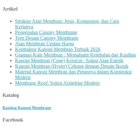
untuk:
Artikel
Struktur Atap Membran: Jenis, Komponen, dan Cara
Kerjanya
Pengenalan Canopy Membrane
Tren Desain Canopy Membrane
Atap Membran Update Harga
Kontraktor Kanopi Membran Terbaik 2026
Gramasi Kain Membran : Memahami Ketebalan dan Kualitas
Kanopi Membran (Cone) Kerucut : Solusi Atap Estetik
Kanopi Membran (Hyper) Cekung dengan Desain Ikonik
Material Kanopi Membran dan Perannya dalam Konstruksi
Modern
Membrane Roof: Solusi Arsitektur Modern
Katalog
Katalog Kanopi Membrane
Facebook