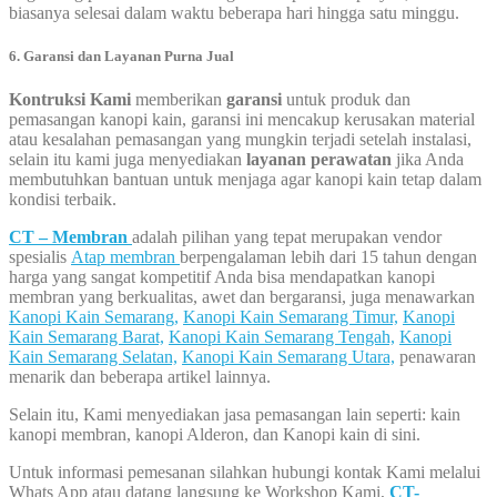
biasanya selesai dalam waktu beberapa hari hingga satu minggu.
6. Garansi dan Layanan Purna Jual
Kontruksi Kami
memberikan
garansi
untuk produk dan
pemasangan kanopi kain, garansi ini mencakup kerusakan material
atau kesalahan pemasangan yang mungkin terjadi setelah instalasi,
selain itu kami juga menyediakan
layanan perawatan
jika Anda
membutuhkan bantuan untuk menjaga agar kanopi kain tetap dalam
kondisi terbaik.
CT – Membran
adalah pilihan yang tepat merupakan vendor
spesialis
Atap membran
berpengalaman lebih dari 15 tahun dengan
harga yang sangat kompetitif Anda bisa mendapatkan kanopi
membran yang berkualitas, awet dan bergaransi, juga menawarkan
Kanopi Kain Semarang,
Kanopi Kain Semarang Timur,
Kanopi
Kain Semarang Barat,
Kanopi Kain Semarang Tengah,
Kanopi
Kain Semarang Selatan,
Kanopi Kain Semarang Utara,
penawaran
menarik dan beberapa artikel lainnya.
Selain itu, Kami menyediakan jasa pemasangan lain seperti: kain
kanopi membran, kanopi Alderon, dan Kanopi kain di sini.
Untuk informasi pemesanan silahkan hubungi kontak Kami melalui
Whats App atau datang langsung ke Workshop Kami,
CT-