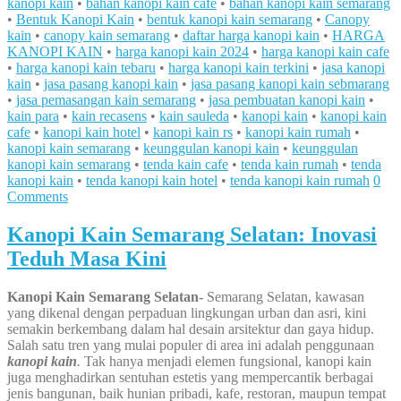
kanopi kain
•
bahan kanopi kain cafe
•
bahan kanopi kain semarang
•
Bentuk Kanopi Kain
•
bentuk kanopi kain semarang
•
Canopy
kain
•
canopy kain semarang
•
daftar harga kanopi kain
•
HARGA
KANOPI KAIN
•
harga kanopi kain 2024
•
harga kanopi kain cafe
•
harga kanopi kain tebaru
•
harga kanopi kain terkini
•
jasa kanopi
kain
•
jasa pasang kanopi kain
•
jasa pasang kanopi kain sebmarang
•
jasa pemasangan kain semarang
•
jasa pembuatan kanopi kain
•
kain para
•
kain recasens
•
kain sauleda
•
kanopi kain
•
kanopi kain
cafe
•
kanopi kain hotel
•
kanopi kain rs
•
kanopi kain rumah
•
kanopi kain semarang
•
keunggulan kanopi kain
•
keunggulan
kanopi kain semarang
•
tenda kain cafe
•
tenda kain rumah
•
tenda
kanopi kain
•
tenda kanopi kain hotel
•
tenda kanopi kain rumah
0
Comments
Kanopi Kain Semarang Selatan: Inovasi
Teduh Masa Kini
Kanopi Kain Semarang Selatan-
Semarang Selatan, kawasan
yang dikenal dengan perpaduan lingkungan urban dan asri, kini
semakin berkembang dalam hal desain arsitektur dan gaya hidup.
Salah satu tren yang mulai populer di area ini adalah penggunaan
kanopi kain
.
Tak hanya menjadi elemen fungsional, kanopi kain
juga menghadirkan sentuhan estetis yang mempercantik berbagai
jenis bangunan, baik hunian pribadi, kafe, restoran, maupun tempat