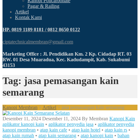
Kanopi Policarbonate
Pagar & Railing
Artikel
Kontak Kami
HP. 0819 1189 8181 / 0812 8650 0122
ciptatechnicalmembran@gmail.com
Marketing Office : Jl. Pendidikan Km. 2 Kp. Cidadap RT. 03
RW. 01 Desa Muaradua, Kec. Kadudampit, Kab. Sukabumi
43153
Tag: jasa pemasangan kain
semarang
Kanopi Membran
>
Artikel
>
jasa pemasangan kain semarang
Desember 11, 2024
Desember 11, 2024
By
Membran
Kanopi Kain
aplikator kanopi kain
•
aplikator penyedia jasa
•
aplikator penyedia
kanopi membran
•
atap kain cafe
•
atap kain hotel
•
atap kain rs
•
atap kain rumah
•
atap kain semarang
•
atap kanopi kain
•
bahan