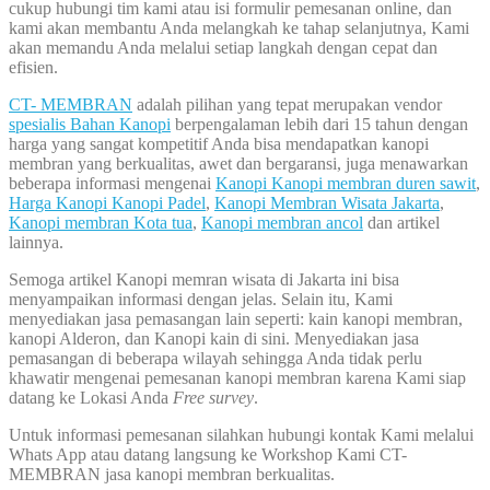
cukup hubungi tim kami atau isi formulir pemesanan online, dan
kami akan membantu Anda melangkah ke tahap selanjutnya, Kami
akan memandu Anda melalui setiap langkah dengan cepat dan
efisien.
CT- MEMBRAN
adalah pilihan yang tepat merupakan vendor
spesialis Bahan Kanopi
berpengalaman lebih dari 15 tahun dengan
harga yang sangat kompetitif Anda bisa mendapatkan kanopi
membran yang berkualitas, awet dan bergaransi, juga menawarkan
beberapa informasi mengenai
Kanopi Kanopi membran duren sawit
,
Harga Kanopi Kanopi Padel
,
Kanopi Membran Wisata Jakarta
,
Kanopi membran Kota tua
,
Kanopi membran ancol
dan artikel
lainnya.
Semoga artikel Kanopi memran wisata di Jakarta ini bisa
menyampaikan informasi dengan jelas. Selain itu, Kami
menyediakan jasa pemasangan lain seperti: kain kanopi membran,
kanopi Alderon, dan Kanopi kain di sini. Menyediakan jasa
pemasangan di beberapa wilayah sehingga Anda tidak perlu
khawatir mengenai pemesanan kanopi membran karena Kami siap
datang ke Lokasi Anda
Free survey
.
Untuk informasi pemesanan silahkan hubungi kontak Kami melalui
Whats App atau datang langsung ke Workshop Kami CT-
MEMBRAN jasa kanopi membran berkualitas.