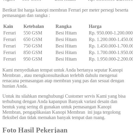
Berikut list harga kanopi membran Ferrari per meter persegi beserta
pemasangan dan rangka :
Kain
Ketebalan
Rangka
Harga
Ferrari
550 GSM
Besi Hitam
Rp. 950.000-1.200.000
Ferrari
650 GSM
Besi Hitam
Rp. 1.200.000-1.450.0
Ferrari
750 GSM
Besi Hitam
Rp. 1.450.000-1.700.0
Ferrari
850 GSM
Besi Hitam
Rp. 1.700.000-1.950.0
Ferrari
950 GSM
Besi Hitam
Rp. 1.950.000-2.200.0
Kami menyediakan tempat untuk Anda bertanya seputar Kanopi
Membran , atau mengkonsultasikan terlebih dahulu mengenai
renacana pemasangan atap membran yang pas dan sesuai dengan
hunian Anda.
Untuk itu silahkan menghubungi Customer servis Kami yang bisa
terhubung dengan Anda kapanpun Banyak variasi desain dan
bentuk yang sering di gunakan untuk pemasangan Kanopi
Membran, pengaplikasian Kanopi Membran ini juga tergolong
fleksibel dan tidak memakan banyak tempat dan ruang.
Foto Hasil Pekerjaan