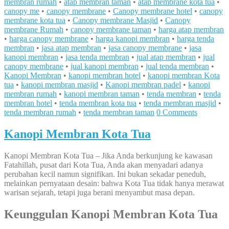
membran rumah
•
atap membran taman
•
atap membrane kota tua
•
canopy me
•
canopy membrane
•
Canopy membrane hotel
•
canopy
membrane kota tua
•
Canopy membrane Masjid
•
Canopy
membrane Rumah
•
canopy membrane taman
•
harga atap membran
•
harga canopy membrane
•
harga kanopi membran
•
harga tenda
membran
•
jasa atap membran
•
jasa canopy membrane
•
jasa
kanopi membran
•
jasa tenda membran
•
jual atap membran
•
jual
canopy membrane
•
jual kanopi membran
•
jual tenda membran
•
Kanopi Membran
•
kanopi membran hotel
•
kanopi membran Kota
tua
•
kanopi membran masjid
•
Kanopi membran padel
•
kanopi
membran rumah
•
kanopi membran taman
•
tenda membran
•
tenda
membran hotel
•
tenda membran kota tua
•
tenda membran masjid
•
tenda membran rumah
•
tenda membran taman
0 Comments
Kanopi Membran Kota Tua
Kanopi Membran Kota Tua – Jika Anda berkunjung ke kawasan
Fatahillah, pusat dari Kota Tua, Anda akan menyadari adanya
perubahan kecil namun signifikan. Ini bukan sekadar peneduh,
melainkan pernyataan desain: bahwa Kota Tua tidak hanya merawat
warisan sejarah, tetapi juga berani menyambut masa depan.
Keunggulan Kanopi Membran Kota Tua