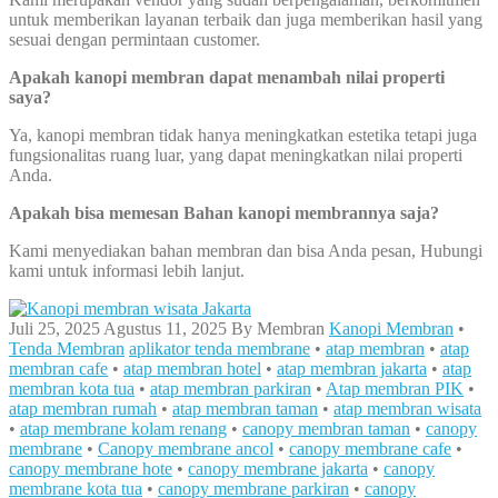
untuk memberikan layanan terbaik dan juga memberikan hasil yang
sesuai dengan permintaan customer.
Apakah kanopi membran dapat menambah nilai properti
saya?
Ya, kanopi membran tidak hanya meningkatkan estetika tetapi juga
fungsionalitas ruang luar, yang dapat meningkatkan nilai properti
Anda.
Apakah bisa memesan Bahan kanopi membrannya saja?
Kami menyediakan bahan membran dan bisa Anda pesan, Hubungi
kami untuk informasi lebih lanjut.
Juli 25, 2025
Agustus 11, 2025
By
Membran
Kanopi Membran
•
Tenda Membran
aplikator tenda membrane
•
atap membran
•
atap
membran cafe
•
atap membran hotel
•
atap membran jakarta
•
atap
membran kota tua
•
atap membran parkiran
•
Atap membran PIK
•
atap membran rumah
•
atap membran taman
•
atap membran wisata
•
atap membrane kolam renang
•
canopy membran taman
•
canopy
membrane
•
Canopy membrane ancol
•
canopy membrane cafe
•
canopy membrane hote
•
canopy membrane jakarta
•
canopy
membrane kota tua
•
canopy membrane parkiran
•
canopy