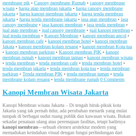
membrane pik
•
Canopy membrane Rumah
•
canopy membrane
wisata
•
harga atap membran jakarta
•
harga canopy membrane
jakarta
•
harga kanopi membran jakarta
•
harga tenda membran
jakarta
•
harga tenda membrane jakarta
•
jasa atap membran
•
jasa
canopy membrane
•
jasa kanopi membran
•
jasa tenda membran
•
jual atap membran
•
jual canopy membrane
•
jual kanopi membran
•
jual tenda membran
•
Kanopi Membran
•
kanopi membran ancol
•
kanopi membran cafe
•
kanopi membran hotel
•
kanopi membran
Jakata
•
kanopi membran kolam renang
•
kanopi membran Kota tua
•
kanopi membran parkiran
•
Kanopi membran PIK
•
kanopi
membran rumah
•
kanopi membran taman
•
kanopi membran wisata
•
tenda membran
•
tenda membran cafe
•
tenda membran hotel
•
tenda membran jakarta
•
tenda membran kota tua
•
tenda membran
parkiran
•
Tenda membran PIK
•
tenda membran taman
•
tenda
membrane kolam renang
•
tenda membrane rumah
0 Comments
Kanopi Membran Wisata Jakarta
Kanopi Membran wisata Jakarta – Di tengah hiruk-pikuk kota
Jakarta yang tak pernah tidur, ada perubahan menarik yang mulai
tampak di berbagai sudut ruang publik dan kawasan wisata. Bukan
sekadar penataan ulang atau peremajaan fasilitas, tetapi hadirnya
kanopi membran
—sebuah elemen arsitektur modern yang
memadukan keindahan visual dengan fungsi perlindungan dari