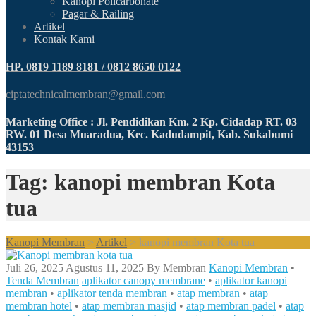
Kanopi Policarbonate
Pagar & Railing
Artikel
Kontak Kami
HP. 0819 1189 8181 / 0812 8650 0122
ciptatechnicalmembran@gmail.com
Marketing Office : Jl. Pendidikan Km. 2 Kp. Cidadap RT. 03
RW. 01 Desa Muaradua, Kec. Kadudampit, Kab. Sukabumi
43153
Tag: kanopi membran Kota
tua
Kanopi Membran
>
Artikel
>
kanopi membran Kota tua
Juli 26, 2025
Agustus 11, 2025
By
Membran
Kanopi Membran
•
Tenda Membran
aplikator canopy membrane
•
aplikator kanopi
membran
•
aplikator tenda membran
•
atap membran
•
atap
membran hotel
•
atap membran masjid
•
atap membran padel
•
atap