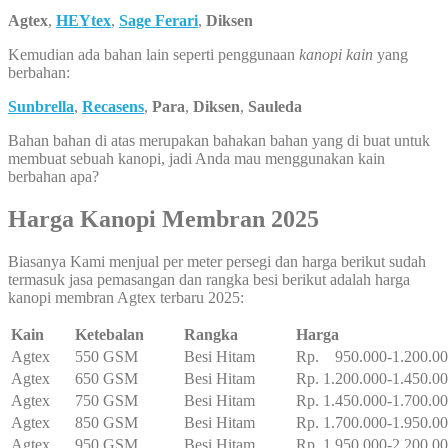
Agtex
,
HEYtex
,
Sage Ferari
,
Diksen
Kemudian ada bahan lain seperti penggunaan
kanopi kain
yang
berbahan:
Sunbrella
,
Recasens
,
Para
,
Diksen
,
Sauleda
Bahan bahan di atas merupakan bahakan bahan yang di buat untuk
membuat sebuah kanopi, jadi Anda mau menggunakan kain
berbahan apa?
Harga Kanopi Membran 2025
Biasanya Kami menjual per meter persegi dan harga berikut sudah
termasuk jasa pemasangan dan rangka besi berikut adalah harga
kanopi membran Agtex terbaru 2025:
Kain
Ketebalan
Rangka
Harga
Agtex
550 GSM
Besi Hitam
Rp. 950.000-1.200.0
Agtex
650 GSM
Besi Hitam
Rp. 1.200.000-1.450.0
Agtex
750 GSM
Besi Hitam
Rp. 1.450.000-1.700.0
Agtex
850 GSM
Besi Hitam
Rp. 1.700.000-1.950.0
Agtex
950 GSM
Besi Hitam
Rp. 1.950.000-2.200.0