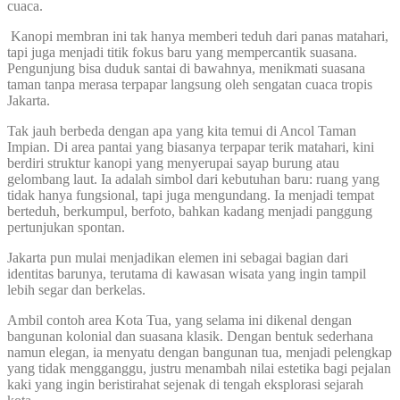
cuaca.
Kanopi membran ini tak hanya memberi teduh dari panas matahari,
tapi juga menjadi titik fokus baru yang mempercantik suasana.
Pengunjung bisa duduk santai di bawahnya, menikmati suasana
taman tanpa merasa terpapar langsung oleh sengatan cuaca tropis
Jakarta.
Tak jauh berbeda dengan apa yang kita temui di Ancol Taman
Impian. Di area pantai yang biasanya terpapar terik matahari, kini
berdiri struktur kanopi yang menyerupai sayap burung atau
gelombang laut. Ia adalah simbol dari kebutuhan baru: ruang yang
tidak hanya fungsional, tapi juga mengundang. Ia menjadi tempat
berteduh, berkumpul, berfoto, bahkan kadang menjadi panggung
pertunjukan spontan.
Jakarta pun mulai menjadikan elemen ini sebagai bagian dari
identitas barunya, terutama di kawasan wisata yang ingin tampil
lebih segar dan berkelas.
Ambil contoh area Kota Tua, yang selama ini dikenal dengan
bangunan kolonial dan suasana klasik. Dengan bentuk sederhana
namun elegan, ia menyatu dengan bangunan tua, menjadi pelengkap
yang tidak mengganggu, justru menambah nilai estetika bagi pejalan
kaki yang ingin beristirahat sejenak di tengah eksplorasi sejarah