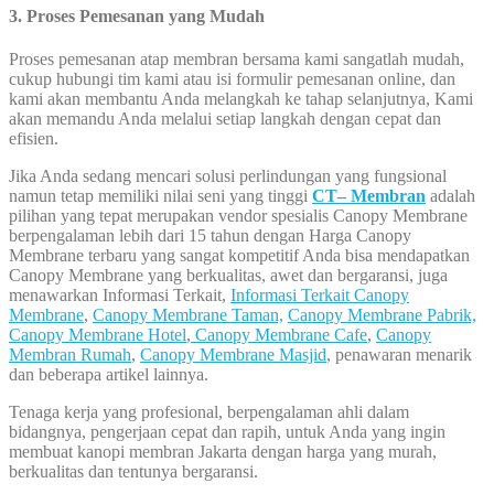
3. Proses Pemesanan yang Mudah
Proses pemesanan atap membran bersama kami sangatlah mudah,
cukup hubungi tim kami atau isi formulir pemesanan online, dan
kami akan membantu Anda melangkah ke tahap selanjutnya, Kami
akan memandu Anda melalui setiap langkah dengan cepat dan
efisien.
Jika Anda sedang mencari solusi perlindungan yang fungsional
namun tetap memiliki nilai seni yang tinggi
CT– Membran
adalah
pilihan yang tepat merupakan vendor spesialis Canopy Membrane
berpengalaman lebih dari 15 tahun dengan Harga Canopy
Membrane terbaru yang sangat kompetitif Anda bisa mendapatkan
Canopy Membrane yang berkualitas, awet dan bergaransi, juga
menawarkan Informasi Terkait,
Informasi Terkait Canopy
Membrane
,
Canopy Membrane Taman,
Canopy Membrane Pabrik,
Canopy Membrane Hotel
,
Canopy Membrane Cafe
,
Canopy
Membran Rumah
,
Canopy Membrane Masjid
, penawaran menarik
dan beberapa artikel lainnya.
Tenaga kerja yang profesional, berpengalaman ahli dalam
bidangnya, pengerjaan cepat dan rapih, untuk Anda yang ingin
membuat kanopi membran Jakarta dengan harga yang murah,
berkualitas dan tentunya bergaransi.