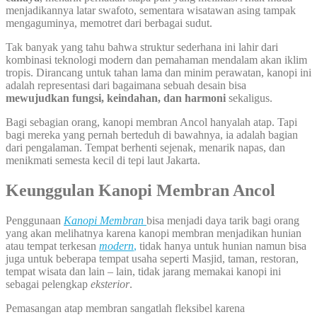
menjadikannya latar swafoto, sementara wisatawan asing tampak
mengaguminya, memotret dari berbagai sudut.
Tak banyak yang tahu bahwa struktur sederhana ini lahir dari
kombinasi teknologi modern dan pemahaman mendalam akan iklim
tropis. Dirancang untuk tahan lama dan minim perawatan, kanopi ini
adalah representasi dari bagaimana sebuah desain bisa
mewujudkan fungsi, keindahan, dan harmoni
sekaligus.
Bagi sebagian orang, kanopi membran Ancol hanyalah atap. Tapi
bagi mereka yang pernah berteduh di bawahnya, ia adalah bagian
dari pengalaman. Tempat berhenti sejenak, menarik napas, dan
menikmati semesta kecil di tepi laut Jakarta.
Keunggulan Kanopi Membran Ancol
Penggunaan
Kanopi Membran
bisa menjadi daya tarik bagi orang
yang akan melihatnya karena kanopi membran menjadikan hunian
atau tempat terkesan
modern
,
tidak hanya untuk hunian namun bisa
juga untuk beberapa tempat usaha seperti Masjid, taman, restoran,
tempat wisata dan lain – lain, tidak jarang memakai kanopi ini
sebagai pelengkap
eksterior
.
Pemasangan atap membran sangatlah fleksibel karena