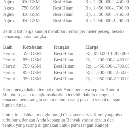
Agtex
650 GSM
Besi Hitam
Rp. 1.200.000-1.450.0
Agtex
750 GSM
Besi Hitam
Rp. 1.450.000-1.700.0
Agtex
850 GSM
Besi Hitam
Rp. 1.700.000-1.950.0
Agtex
950 GSM
Besi Hitam
Rp. 1.950.000-2.200.0
Berikut list harga kanopi membran Ferrari per meter persegi beserta
pemasangan dan rangka :
Kain
Ketebalan
Rangka
Harga
Ferrari
550 GSM
Besi Hitam
Rp. 950.000-1.200.000
Ferrari
650 GSM
Besi Hitam
Rp. 1.200.000-1.450.0
Ferrari
750 GSM
Besi Hitam
Rp. 1.450.000-1.700.0
Ferrari
850 GSM
Besi Hitam
Rp. 1.700.000-1.950.0
Ferrari
950 GSM
Besi Hitam
Rp. 1.950.000-2.200.0
Kami menyediakan tempat untuk Anda bertanya seputar Kanopi
Membran , atau mengkonsultasikan terlebih dahulu mengenai
renacana pemasangan atap membran yang pas dan sesuai dengan
hunian Anda.
Untuk itu silahkan menghubungi Customer servis Kami yang bisa
terhubung dengan Anda kapanpun Banyak variasi desain dan
bentuk yang sering di gunakan untuk pemasangan Kanopi