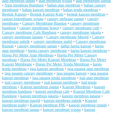
atap membran taman
•
atap membran wisata
•
atap membrane pabrik
•
Atpa membran Bandung
•
bahan atap membran
•
bahan canopy
membrane
•
bahan kanopi membran
•
bahan tenda membran
•
Bentuk Kanopi
•
Bentuk Kanopi Kain
•
bentuk kanopi membran
•
canopi kmembrane wisata
•
canopy mebrane pantai
•
canopy
membrane
•
Canopy Membrane Bandug
•
canopy membrane
bandung
•
canopy membrane bogor
•
canopy membrane cafe
•
Canopy membrane Cafe Bandung
•
canopy membrane jakarta
•
canopy membrane lapang
•
Canopy membrane Masjid
•
Canopy
membrane pabrik
•
canopy membrane padel
•
Canopy membrane
Rumah
•
canopy membrane taman
•
daftar harga kanopi
•
harga
atap membran
•
harga canopy membrane
•
harga kanopi membran
•
Harga Per Meter Atap Membran
•
Harga Per Meter Canopy
membran
•
Harga Per Meter Kanopi Membran
•
Harga Per Meter
Kanopi Membrane
•
Harga Per Meter Tenda Membran
•
harga
tenda membran
•
jasa kanopi membran
•
jasa pasang atap membran
•
jasa pasang canopy membrane
•
jasa pasang kanopi
•
jasa pasang
kanopi membran
•
jasa pasang tenda membran
•
jual atap membran
•
jual canopy membrane
•
jual kanopi membran
•
jual tenda
membran
•
Kabopi membran pantai
•
Kanopi Membran
•
kanopi
membran bandung
•
kanopi membran cafe
•
Kanopi Membran Cafe
Bandung
•
kanopi membran jakarta
•
kanopi membran lapang
•
kanopi membran masjid
•
kanopi membran pabrik
•
Kanopi
membran padel
•
Kanopi membran PIK
•
kanopi membran rumah
•
kanopi membran taman
•
kanopi membran wisata
•
kanopi