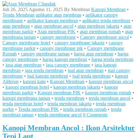
Juli 26, 2025
Agustus 11, 2025
By
Membran
Kanopi Membran
•
Tenda Membran
aplikator atap membran
•
aplikator canopy
membrane
•
aplikator kanopi membran
•
aplikator tenda membran
•
atap membran
•
atap membran ancol
•
atap membran jakarta
•
atap
membran parkir
•
Atap membran PIK
•
atap membran rumah
•
atap
membrana taman
•
canopy membrane
•
Canopy membrane ancol
•
Canopy membrane hotel
•
canopy membrane jakarta
•
canopy
membrane parkir
•
canopy membrane pik
•
Canopy membrane
Rumah
•
canopy membrane taman
•
harga atap membran
•
harga
canopy membrane
•
harga kanopi membran
•
harga tenda membran
•
jasa atap membran
•
jasa canopy membrane
•
jasa kanopi
membran
•
jasa tenda membran
•
jual atap membran
•
jual canopy
membrane
•
jual kanopi membran
•
jual tenda membran
•
kanopi
Alderon
•
kanopi kain
•
Kanopi Membran
•
kanopi membran ancol
•
kanopi membran hotel
•
kanopi membran jakarta
•
kanopi
membran parkir
•
Kanopi membran PIK
•
kanopi membran rumah
•
kanopi membrana taman
•
tenda membran
•
tenda membran ancol
•
tenda membran hotel
•
tenda membran jakarta
•
tenda membran
parkir
•
Tenda membran PIK
•
tenda membran rumah
•
tenda
membran taman
•
tenda membrane ancol
0 Comments
Kanopi Membran Ancol : Ikon Arsitektur
Tepi Laut