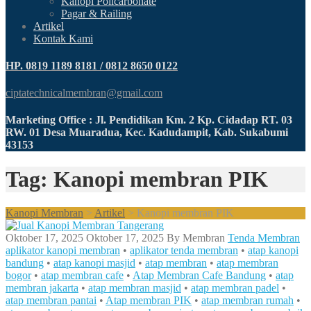
Kanopi Policarbonate
Pagar & Railing
Artikel
Kontak Kami
HP. 0819 1189 8181 / 0812 8650 0122
ciptatechnicalmembran@gmail.com
Marketing Office : Jl. Pendidikan Km. 2 Kp. Cidadap RT. 03
RW. 01 Desa Muaradua, Kec. Kadudampit, Kab. Sukabumi
43153
Tag: Kanopi membran PIK
Kanopi Membran
>
Artikel
>
Kanopi membran PIK
Oktober 17, 2025
Oktober 17, 2025
By
Membran
Tenda Membran
aplikator kanopi membran
•
aplikator tenda membran
•
atap kanopi
bandung
•
atap kanopi masjid
•
atap membran
•
atap membran
bogor
•
atap membran cafe
•
Atap Membran Cafe Bandung
•
atap
membran jakarta
•
atap membran masjid
•
atap membran padel
•
atap membran pantai
•
Atap membran PIK
•
atap membran rumah
•