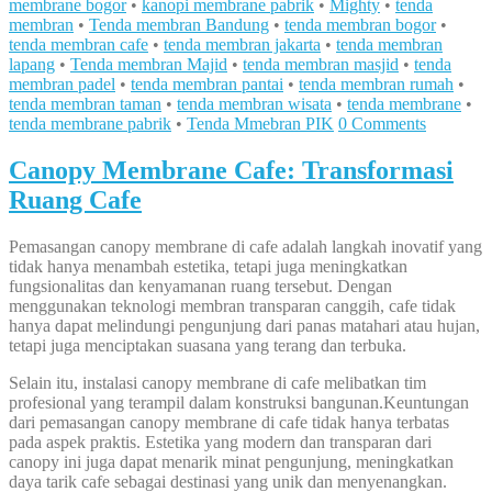
membrane bogor
•
kanopi membrane pabrik
•
Mighty
•
tenda
membran
•
Tenda membran Bandung
•
tenda membran bogor
•
tenda membran cafe
•
tenda membran jakarta
•
tenda membran
lapang
•
Tenda membran Majid
•
tenda membran masjid
•
tenda
membran padel
•
tenda membran pantai
•
tenda membran rumah
•
tenda membran taman
•
tenda membran wisata
•
tenda membrane
•
tenda membrane pabrik
•
Tenda Mmebran PIK
0 Comments
Canopy Membrane Cafe: Transformasi
Ruang Cafe
Pemasangan canopy membrane di cafe adalah langkah inovatif yang
tidak hanya menambah estetika, tetapi juga meningkatkan
fungsionalitas dan kenyamanan ruang tersebut. Dengan
menggunakan teknologi membran transparan canggih, cafe tidak
hanya dapat melindungi pengunjung dari panas matahari atau hujan,
tetapi juga menciptakan suasana yang terang dan terbuka.
Selain itu, instalasi canopy membrane di cafe melibatkan tim
profesional yang terampil dalam konstruksi bangunan.Keuntungan
dari pemasangan canopy membrane di cafe tidak hanya terbatas
pada aspek praktis. Estetika yang modern dan transparan dari
canopy ini juga dapat menarik minat pengunjung, meningkatkan
daya tarik cafe sebagai destinasi yang unik dan menyenangkan.