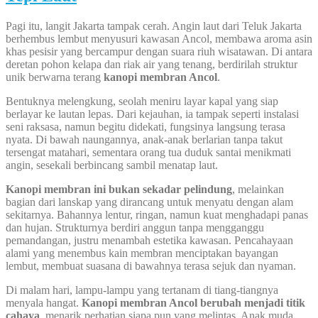
Pagi itu, langit Jakarta tampak cerah. Angin laut dari Teluk Jakarta
berhembus lembut menyusuri kawasan Ancol, membawa aroma asin
khas pesisir yang bercampur dengan suara riuh wisatawan. Di antara
deretan pohon kelapa dan riak air yang tenang, berdirilah struktur
unik berwarna terang
kanopi membran Ancol
.
Bentuknya melengkung, seolah meniru layar kapal yang siap
berlayar ke lautan lepas. Dari kejauhan, ia tampak seperti instalasi
seni raksasa, namun begitu didekati, fungsinya langsung terasa
nyata. Di bawah naungannya, anak-anak berlarian tanpa takut
tersengat matahari, sementara orang tua duduk santai menikmati
angin, sesekali berbincang sambil menatap laut.
Kanopi membran ini bukan sekadar pelindung
, melainkan
bagian dari lanskap yang dirancang untuk menyatu dengan alam
sekitarnya. Bahannya lentur, ringan, namun kuat menghadapi panas
dan hujan. Strukturnya berdiri anggun tanpa mengganggu
pemandangan, justru menambah estetika kawasan. Pencahayaan
alami yang menembus kain membran menciptakan bayangan
lembut, membuat suasana di bawahnya terasa sejuk dan nyaman.
Di malam hari, lampu-lampu yang tertanam di tiang-tiangnya
menyala hangat.
Kanopi membran Ancol berubah menjadi titik
cahaya
, menarik perhatian siapa pun yang melintas. Anak muda