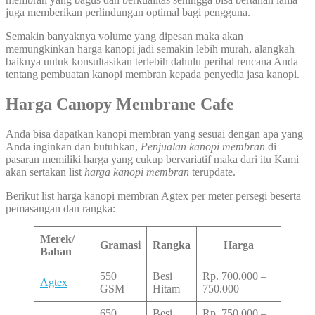
juga memberikan perlindungan optimal bagi pengguna.
Semakin banyaknya volume yang dipesan maka akan
memungkinkan harga kanopi jadi semakin lebih murah, alangkah
baiknya untuk konsultasikan terlebih dahulu perihal rencana Anda
tentang pembuatan kanopi membran kepada penyedia jasa kanopi.
Harga Canopy Membrane Cafe
Anda bisa dapatkan kanopi membran yang sesuai dengan apa yang
Anda inginkan dan butuhkan,
Penjualan kanopi membran
di
pasaran memiliki harga yang cukup bervariatif maka dari itu Kami
akan sertakan list
harga kanopi
membran
terupdate.
Berikut list harga kanopi membran Agtex per meter persegi beserta
pemasangan dan rangka:
Merek/
Gramasi
Rangka
Harga
Bahan
550
Besi
Rp. 700.000 –
Agtex
GSM
Hitam
750.000
650
Besi
Rp. 750.000 –