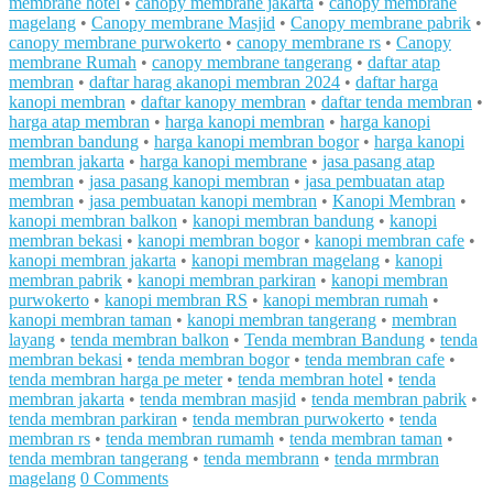
membrane hotel
•
canopy membrane jakarta
•
canopy membrane
magelang
•
Canopy membrane Masjid
•
Canopy membrane pabrik
•
canopy membrane purwokerto
•
canopy membrane rs
•
Canopy
membrane Rumah
•
canopy membrane tangerang
•
daftar atap
membran
•
daftar harag akanopi membran 2024
•
daftar harga
kanopi membran
•
daftar kanopy membran
•
daftar tenda membran
•
harga atap membran
•
harga kanopi membran
•
harga kanopi
membran bandung
•
harga kanopi membran bogor
•
harga kanopi
membran jakarta
•
harga kanopi membrane
•
jasa pasang atap
membran
•
jasa pasang kanopi membran
•
jasa pembuatan atap
membran
•
jasa pembuatan kanopi membran
•
Kanopi Membran
•
kanopi membran balkon
•
kanopi membran bandung
•
kanopi
membran bekasi
•
kanopi membran bogor
•
kanopi membran cafe
•
kanopi membran jakarta
•
kanopi membran magelang
•
kanopi
membran pabrik
•
kanopi membran parkiran
•
kanopi membran
purwokerto
•
kanopi membran RS
•
kanopi membran rumah
•
kanopi membran taman
•
kanopi membran tangerang
•
membran
layang
•
tenda membran balkon
•
Tenda membran Bandung
•
tenda
membran bekasi
•
tenda membran bogor
•
tenda membran cafe
•
tenda membran harga pe meter
•
tenda membran hotel
•
tenda
membran jakarta
•
tenda membran masjid
•
tenda membran pabrik
•
tenda membran parkiran
•
tenda membran purwokerto
•
tenda
membran rs
•
tenda membran rumamh
•
tenda membran taman
•
tenda membran tangerang
•
tenda membrann
•
tenda mrmbran
magelang
0 Comments