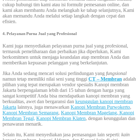
cukup hubungi tim kami atau isi formulir pemesanan online, dan
kami akan membantu Anda melangkah ke tahap selanjutnya, Kami
akan memandu Anda melalui setiap langkah dengan cepat dan
efisien.
4. Pelayanan Purna Jual yang Profesional
Kami juga menyediakan pelayanan purna jual yang profesional,
termasuk pemeliharaan dan perbaikan jika diperlukan, Kami
berkomitmen untuk menjaga keandalan atap membran Anda dan
memberikan kepuasan pelanggan yang berkelanjutan.
Jika Anda sedang mencari solusi perlindungan yang
fungsional
namun tetap memiliki nilai seni yang tinggi
CT – Membran
adalah
pilihan yang tepat merupakan vendor spesialis Kanopi membran
Jakarta berpengalaman lebih dari 15 tahun dengan harga yang
sangat kompetitif Anda bisa mendapatkan kanopi membran yang
berkualitas, awet dan bergaransi dan
keunggulan kanopi membran
Jakarta
lainnya, juga menawarkan
Kanopi Membran Purwokerto
,
Kanopi Membran Semarang
,
Kanopi Membran Magelang,
Kanopi
Membran Tegal,
Kanopi Membran Klaten
, dengan keunggulan dan
penawaran menarik.
Selain itu, Kami menyediakan jasa pemasangan lain seperti:
kain