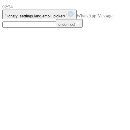
02:34
WhatsApp Message
"+chaty_settings.lang.emoji_picker+"
undefined