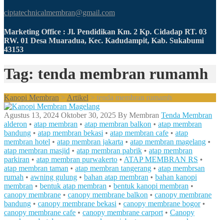
ciptatechnicalmembran@gmail.com
Marketing Office : Jl. Pendidikan Km. 2 Kp. Cidadap RT. 03
RW. 01 Desa Muaradua, Kec. Kadudampit, Kab. Sukabumi
43153
Tag: tenda membran rumamh
Kanopi Membran
>
Artikel
>
tenda membran rumamh
Agustus 13, 2024
Oktober 30, 2025
By
Membran
Tenda Membran
alderon
•
atap membran
•
atap membran balkon
•
atap membran
bandung
•
atap membran bekasi
•
atap membran cafe
•
atap
membran hotel
•
atap membran jakarta
•
atap membran magelang
•
atap membran masjid
•
atap membran pabrik
•
atap membran
parkiran
•
atap membran purwakerto
•
ATAP MEMBRAN RS
•
atap membran taman
•
atap membran tangerang
•
atap membrsan
rumah
•
awning gulung
•
bahan atap membran
•
bahan kanopi
membran
•
bentuk atap membran
•
bentuk kanopi membran
•
canopy membrane
•
canopy membrane balkon
•
canopy membrane
bandung
•
canopy membrane bekasi
•
canopy membrane bogor
•
canopy membrane cafe
•
canopy membrane carport
•
Canopy