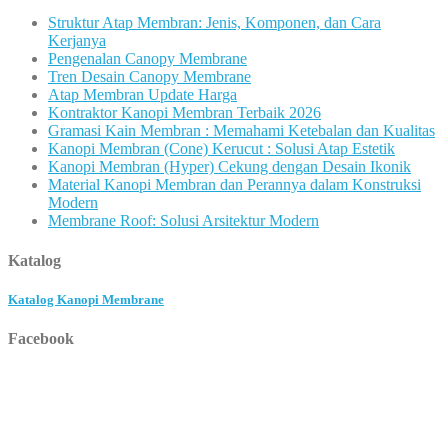
Struktur Atap Membran: Jenis, Komponen, dan Cara
Kerjanya
Pengenalan Canopy Membrane
Tren Desain Canopy Membrane
Atap Membran Update Harga
Kontraktor Kanopi Membran Terbaik 2026
Gramasi Kain Membran : Memahami Ketebalan dan Kualitas
Kanopi Membran (Cone) Kerucut : Solusi Atap Estetik
Kanopi Membran (Hyper) Cekung dengan Desain Ikonik
Material Kanopi Membran dan Perannya dalam Konstruksi
Modern
Membrane Roof: Solusi Arsitektur Modern
Katalog
Katalog Kanopi Membrane
Facebook