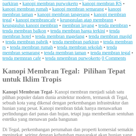
parkiran
•
kanopi membran purwokerto
•
kanopi membran RS
•
kanopi membran rumah
•
kanopi membran semarang
•
kanopi
membran taman
•
kanopi membran tangerang
•
kanopi membran
tegal
•
kanopi membrancafe
•
keunggulan atap membrann
•
keunggulsn kanopi membran
•
membran layang
•
tenda membran
•
tenda membran balkon
•
tenda membran harga terkini
•
tenda
membran hotel
•
tenda membran magelang
•
tenda membran masjid
•
tenda membran pabrik
•
tenda membran parkiran
•
tenda membran
rs
•
tenda membran rumah
•
tenda membran sekolah
•
tenda
membran semarang
•
tenda membran taman
•
tenda membran tegal
•
tenda memnran cafe
•
tenda nmembran purwokerto
0 Comments
Kanopi Membran Tegal: Pilihan Tepat
untuk Iklim Tropis
Kanopi Membran Tegal-
Kanopi membran menjadi salah satu
pilihan populer dalam dunia arsitektur modern, termasuk di Tegal,
sebuah kota yang dikenal dengan perkembangan infrastruktur dan
hunian yang pesat. Kanopi membran tidak hanya menawarkan
perlindungan dari panas dan hujan, tetapi juga memberikan sentuhan
estetika yang menawan pada bangunan
Di Tegal, perkembangan perumahan dan properti komersial semakin
meningkat, seiring dengan kebutuhan masyarakat akan hunian yang