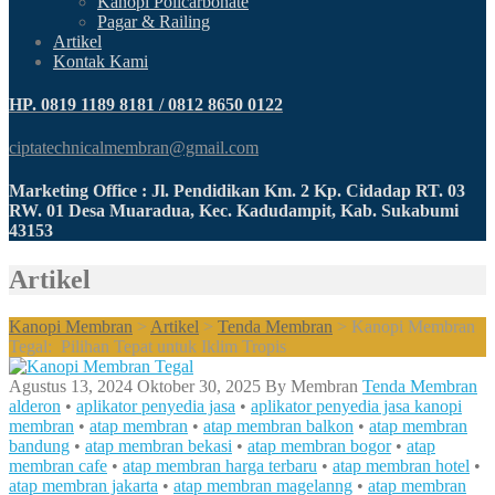
Kanopi Policarbonate
Pagar & Railing
Artikel
Kontak Kami
HP. 0819 1189 8181 / 0812 8650 0122
ciptatechnicalmembran@gmail.com
Marketing Office : Jl. Pendidikan Km. 2 Kp. Cidadap RT. 03
RW. 01 Desa Muaradua, Kec. Kadudampit, Kab. Sukabumi
43153
Artikel
Kanopi Membran
>
Artikel
>
Tenda Membran
>
Kanopi Membran
Tegal: Pilihan Tepat untuk Iklim Tropis
Agustus 13, 2024
Oktober 30, 2025
By
Membran
Tenda Membran
alderon
•
aplikator penyedia jasa
•
aplikator penyedia jasa kanopi
membran
•
atap membran
•
atap membran balkon
•
atap membran
bandung
•
atap membran bekasi
•
atap membran bogor
•
atap
membran cafe
•
atap membran harga terbaru
•
atap membran hotel
•
atap membran jakarta
•
atap membran magelanng
•
atap membran