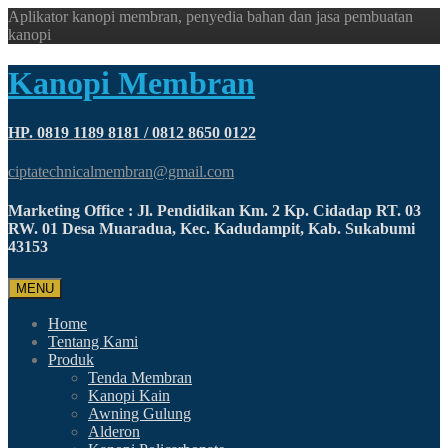
Aplikator kanopi membran, penyedia bahan dan jasa pembuatan
kanopi
Kanopi Membran
HP. 0819 1189 8181 / 0812 8650 0122
ciptatechnicalmembran@gmail.com
Marketing Office : Jl. Pendidikan Km. 2 Kp. Cidadap RT. 03
RW. 01 Desa Muaradua, Kec. Kadudampit, Kab. Sukabumi
43153
MENU
Home
Tentang Kami
Produk
Tenda Membran
Kanopi Kain
Awning Gulung
Alderon