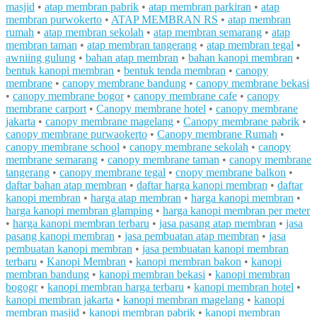
masjid
•
atap membran pabrik
•
atap membran parkiran
•
atap
membran purwokerto
•
ATAP MEMBRAN RS
•
atap membran
rumah
•
atap membran sekolah
•
atap membran semarang
•
atap
membran taman
•
atap membran tangerang
•
atap membran tegal
•
awniing gulung
•
bahan atap membran
•
bahan kanopi membran
•
bentuk kanopi membran
•
bentuk tenda membran
•
canopy
membrane
•
canopy membrane bandung
•
canopy membrane bekasi
•
canopy membrane bogor
•
canopy membrane cafe
•
canopy
membrane carport
•
Canopy membrane hotel
•
canopy membrane
jakarta
•
canopy membrane magelang
•
Canopy membrane pabrik
•
canopy membrane purwaokerto
•
Canopy membrane Rumah
•
canopy membrane school
•
canopy membrane sekolah
•
canopy
membrane semarang
•
canopy membrane taman
•
canopy membrane
tangerang
•
canopy membrane tegal
•
cnopy membrane balkon
•
daftar bahan atap membran
•
daftar harga kanopi membran
•
daftar
kanopi membran
•
harga atap membran
•
harga kanopi membran
•
harga kanopi membran glamping
•
harga kanopi membran per meter
•
harga kanopi membran terbaru
•
jasa pasang atap membran
•
jasa
pasang kanopi membran
•
jasa pembuatan atap membran
•
jasa
pembuatan kanopi membran
•
jasa pembuatan kanopi membran
terbaru
•
Kanopi Membran
•
kanopi membran bakon
•
kanopi
membran bandung
•
kanopi membran bekasi
•
kanopi membran
bogogr
•
kanopi membran harga terbaru
•
kanopi membran hotel
•
kanopi membran jakarta
•
kanopi membran magelang
•
kanopi
membran masjid
•
kanopi membran pabrik
•
kanopi membran