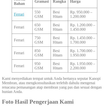
Gramasi
Rangka
Harga
Bahan
550
Besi
Rp. 950.000 –
Ferrari
GSM
Hitam
1.200.000
650
Besi
Rp. 1.200.000 –
Ferrari
GSM
Hitam
1.450.000
750
Besi
Rp. 1.450.000 –
Ferrari
GSM
Hitam
1.700.000
850
Besi
Rp. 1.700.000 –
Ferrari
GSM
Hitam
1.950.000
950
Besi
Rp. 1.950.000 –
Ferrari
GSM
Hitam
2.200.000
Kami menyediakan tempat untuk Anda bertanya seputar Kanopi
Membran, atau mengkonsultasikan terlebih dahulu mengenai
renacana pemasangan atap membran yang pas dan sesuai dengan
hunian Anda.
Foto Hasil Pengerjaan Kami