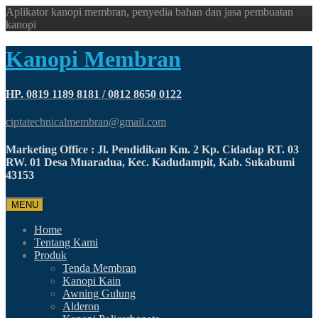
Aplikator kanopi membran, penyedia bahan dan jasa pembuatan
kanopi
Kanopi Membran
HP. 0819 1189 8181 / 0812 8650 0122
ciptatechnicalmembran@gmail.com
Marketing Office : Jl. Pendidikan Km. 2 Kp. Cidadap RT. 03
RW. 01 Desa Muaradua, Kec. Kadudampit, Kab. Sukabumi
43153
MENU
Home
Tentang Kami
Produk
Tenda Membran
Kanopi Kain
Awning Gulung
Alderon