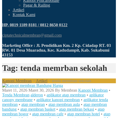
Kanopi Policarbonate
Pagar & Railing
Artikel
Kontak Kami
HP. 0819 1189 8181 / 0812 8650 0122
ciptatechnicalmembran@gmail.com
Marketing Office : Jl. Pendidikan Km. 2 Kp. Cidadap RT. 03
RW. 01 Desa Muaradua, Kec. Kadudampit, Kab. Sukabumi
43153
Tag: tenda memrban sekolah
Kanopi Membran
>
Artikel
>
tenda memrban sekolah
Maret 11, 2026
Maret 30, 2026
By
Membran
Kanopi Membran
•
Tenda Membran
alderon
•
aplikator atap membran
•
aplikator
canopy membrane
•
aplikator kanopi membran
•
aplikator tenda
membran
•
atap membran
•
atap membran aula
•
atap membran
bandung
•
atap membran basket
•
atap membran bekasi
•
atap
membran bogor
•
atap membran cafe
•
atap membran hotel
•
atap