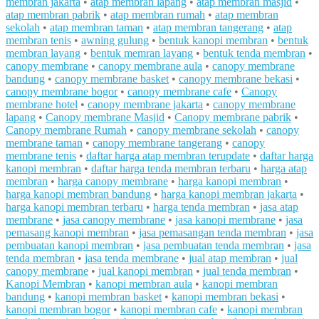
membran jakarta
•
atap membran lapang
•
atap membran masjid
•
atap membran pabrik
•
atap membran rumah
•
atap membran
sekolah
•
atap membran taman
•
atap membran tangerang
•
atap
membran tenis
•
awning gulung
•
bentuk kanopi membran
•
bentuk
membran layang
•
bentuk memran layang
•
bentuk tenda membran
•
canopy membrane
•
canopy membrane aula
•
canopy membrane
bandung
•
canopy membrane basket
•
canopy membrane bekasi
•
canopy membrane bogor
•
canopy membrane cafe
•
Canopy
membrane hotel
•
canopy membrane jakarta
•
canopy membrane
lapang
•
Canopy membrane Masjid
•
Canopy membrane pabrik
•
Canopy membrane Rumah
•
canopy membrane sekolah
•
canopy
membrane taman
•
canopy membrane tangerang
•
canopy
membrane tenis
•
daftar harga atap membran terupdate
•
daftar harga
kanopi membran
•
daftar harga tenda membran terbaru
•
harga atap
membran
•
harga canopy membrane
•
harga kanopi membran
•
harga kanopi membran bandung
•
harga kanopi membran jakarta
•
harga kanopi membran terbaru
•
harga tenda membran
•
jasa atap
membrane
•
jasa canopy membrane
•
jasa kanopi membrane
•
jasa
pemasang kanopi membran
•
jasa pemasangan tenda membran
•
jasa
pembuatan kanopi membran
•
jasa pembuatan tenda membran
•
jasa
tenda membran
•
jasa tenda membrane
•
jual atap membran
•
jual
canopy membrane
•
jual kanopi membran
•
jual tenda membran
•
Kanopi Membran
•
kanopi membran aula
•
kanopi membran
bandung
•
kanopi membran basket
•
kanopi membran bekasi
•
kanopi membran bogor
•
kanopi membran cafe
•
kanopi membran