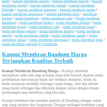
hotel
•
kanopi membran jakarta
•
kanopi membran lapang
•
kanopi
membran masjid
•
kanopi membran rumah
•
kanopi membran
Sekolah
•
kanopi membran tagerang
•
kanopi membran taman
•
kanopi membran tangerang
•
kanopi membran tenis
•
membran
layang
•
tenda membran
•
tenda membran aula
•
Tenda membran
Bandung
•
tenda membran basket
•
tenda membran bekasi
•
tenda
membran bogor
•
tenda membran cafe
•
tenda membran hotel
•
tenda membran jakarta
•
tenda membran lapang
•
tenda membran
masjid
•
tenda membran pabrik
•
tenda membran rumah
•
tenda
membran taman
•
tenda membran tangerang
•
tenda membran tenis
•
tenda memrban sekolah
0 Comments
Kanopi Membran Bandung Harga
Terjangkau Kualitas Terbaik
Kanopi Membran Bandung Harga –
Kanopi membran
merupakan salah satu atap penutup masa kini banyak dipakai untuk
perlindunan dari terpaan hujan dan teriknya matahari, selain itu
tenda membran memiliki berbagai varian harga, sifat dan tekstur
yang elastis sehingga bisa dibentuk dengan sesuai dengan desain
pemasangan atap membran yang kita mau.
Kanopi membran kini semakin populer di Bandung sebagai solusi
atap yang modern dan fungsional, Dengan berbagai kelebihan yang