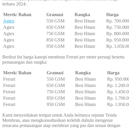
terbaru 2024:
Merek/ Bahan
Gramasi
Rangka
Harga
Agtex
550 GSM
Besi Hitam
Rp. 700.000
Agtex
650 GSM
Besi Hitam
Rp. 750.000
Agtex
750 GSM
Besi Hitam
Rp. 800.000
Agtex
850 GSM
Besi Hitam
Rp. 950.000
Agtex
950 GSM
Besi Hitam
Rp. 1.050.0
Berikut list harga kanopi membran Ferrari per meter persegi beserta
pemasangan dan rangka:
Merek/ Bahan
Gramasi
Rangka
Harga
Ferrari
550 GSM
Besi Hitam
Rp. 950.00
Ferrari
650 GSM
Besi Hitam
Rp. 1.200.0
Ferrari
750 GSM
Besi Hitam
Rp. 1.450.0
Ferrari
850 GSM
Besi Hitam
Rp. 1.700.0
Ferrari
950 GSM
Besi Hitam
Rp. 1.950.0
Kami menyediakan tempat untuk Anda bertanya seputar Tenda
Membran, atau mengkonsultasikan terlebih dahulu mengenai
renacana pemasangan atap membran yang pas dan sesuai dengan