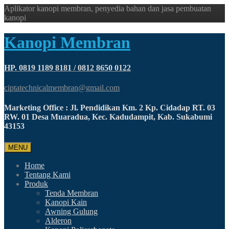
Aplikator kanopi membran, penyedia bahan dan jasa pembuatan
kanopi
Kanopi Membran
HP. 0819 1189 8181 / 0812 8650 0122
ciptatechnicalmembran@gmail.com
Marketing Office : Jl. Pendidikan Km. 2 Kp. Cidadap RT. 03
RW. 01 Desa Muaradua, Kec. Kadudampit, Kab. Sukabumi
43153
MENU
Home
Tentang Kami
Produk
Tenda Membran
Kanopi Kain
Awning Gulung
Alderon