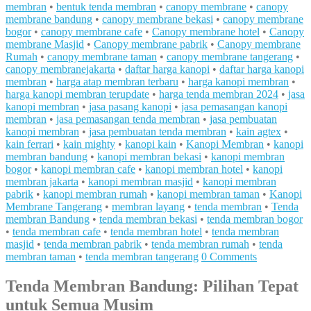
membran
•
bentuk tenda membran
•
canopy membrane
•
canopy
membrane bandung
•
canopy membrane bekasi
•
canopy membrane
bogor
•
canopy membrane cafe
•
Canopy membrane hotel
•
Canopy
membrane Masjid
•
Canopy membrane pabrik
•
Canopy membrane
Rumah
•
canopy membrane taman
•
canopy membrane tangerang
•
canopy membranejakarta
•
daftar harga kanopi
•
daftar harga kanopi
membran
•
harga atap membran terbaru
•
harga kanopi membran
•
harga kanopi membran terupdate
•
harga tenda membran 2024
•
jasa
kanopi membran
•
jasa pasang kanopi
•
jasa pemasangan kanopi
membran
•
jasa pemasangan tenda membran
•
jasa pembuatan
kanopi membran
•
jasa pembuatan tenda membran
•
kain agtex
•
kain ferrari
•
kain mighty
•
kanopi kain
•
Kanopi Membran
•
kanopi
membran bandung
•
kanopi membran bekasi
•
kanopi membran
bogor
•
kanopi membran cafe
•
kanopi membran hotel
•
kanopi
membran jakarta
•
kanopi membran masjid
•
kanopi membran
pabrik
•
kanopi membran rumah
•
kanopi membran taman
•
Kanopi
Membrane Tangerang
•
membran layang
•
tenda membran
•
Tenda
membran Bandung
•
tenda membran bekasi
•
tenda membran bogor
•
tenda membran cafe
•
tenda membran hotel
•
tenda membran
masjid
•
tenda membran pabrik
•
tenda membran rumah
•
tenda
membran taman
•
tenda membran tangerang
0 Comments
Tenda Membran Bandung: Pilihan Tepat
untuk Semua Musim