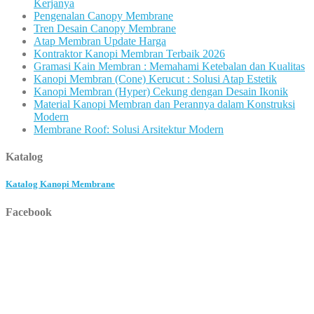
Kerjanya
Pengenalan Canopy Membrane
Tren Desain Canopy Membrane
Atap Membran Update Harga
Kontraktor Kanopi Membran Terbaik 2026
Gramasi Kain Membran : Memahami Ketebalan dan Kualitas
Kanopi Membran (Cone) Kerucut : Solusi Atap Estetik
Kanopi Membran (Hyper) Cekung dengan Desain Ikonik
Material Kanopi Membran dan Perannya dalam Konstruksi
Modern
Membrane Roof: Solusi Arsitektur Modern
Katalog
Katalog Kanopi Membrane
Facebook