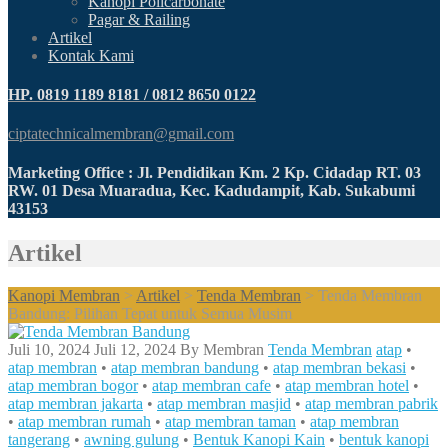
Kanopi Policarbonate
Pagar & Railing
Artikel
Kontak Kami
HP. 0819 1189 8181 / 0812 8650 0122
ciptatechnicalmembran@gmail.com
Marketing Office : Jl. Pendidikan Km. 2 Kp. Cidadap RT. 03
RW. 01 Desa Muaradua, Kec. Kadudampit, Kab. Sukabumi
43153
Artikel
Kanopi Membran
>
Artikel
>
Tenda Membran
>
Tenda Membran
Bandung: Pilihan Tepat untuk Semua Musim
Juli 10, 2024
Juli 12, 2024
By
Membran
Tenda Membran
atap
•
atap membran
•
atap membran bandung
•
atap membran bekasi
•
atap membran bogor
•
atap membran cafe
•
atap membran hotel
•
atap membran jakarta
•
atap membran masjid
•
atap membran pabrik
•
atap membran rumah
•
atap membran taman
•
atap membran
tangerang
•
awning gulung
•
Bentuk Kanopi Kain
•
bentuk kanopi