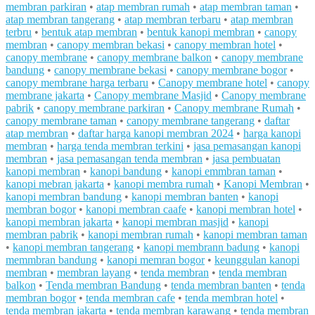
membran parkiran
•
atap membran rumah
•
atap membran taman
•
atap membran tangerang
•
atap membran terbaru
•
atap membran
terbru
•
bentuk atap membran
•
bentuk kanopi membran
•
canopy
membran
•
canopy membran bekasi
•
canopy membran hotel
•
canopy membrane
•
canopy membrane balkon
•
canopy membrane
bandung
•
canopy membrane bekasi
•
canopy membrane bogor
•
canopy membrane harga terbaru
•
Canopy membrane hotel
•
canopy
membrane jakarta
•
Canopy membrane Masjid
•
Canopy membrane
pabrik
•
canopy membrane parkiran
•
Canopy membrane Rumah
•
canopy membrane taman
•
canopy membrane tangerang
•
daftar
atap membran
•
daftar harga kanopi membran 2024
•
harga kanopi
membran
•
harga tenda membran terkini
•
jasa pemasangan kanopi
membran
•
jasa pemasangan tenda membran
•
jasa pembuatan
kanopi membran
•
kanopi bandung
•
kanopi emmbran taman
•
kanopi mebran jakarta
•
kanopi membra rumah
•
Kanopi Membran
•
kanopi membran bandung
•
kanopi membran banten
•
kanopi
membran bogor
•
kanopi membran caafe
•
kanopi membran hotel
•
kanopi membran jakarta
•
kanopi membran masjid
•
kanopi
membran pabrik
•
kanopi membran rumah
•
kanopi membran taman
•
kanopi membran tangerang
•
kanopi membrann badung
•
kanopi
memmbran bandung
•
kanopi memran bogor
•
keunggulan kanopi
membran
•
membran layang
•
tenda membran
•
tenda membran
balkon
•
Tenda membran Bandung
•
tenda membran banten
•
tenda
membran bogor
•
tenda membran cafe
•
tenda membran hotel
•
tenda membran jakarta
•
tenda membran karawang
•
tenda membran