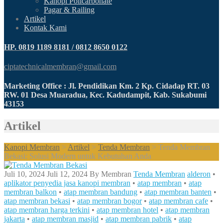
Kanopi Policarbonate
Pagar & Railing
Artikel
Kontak Kami
HP. 0819 1189 8181 / 0812 8650 0122
ciptatechnicalmembran@gmail.com
Marketing Office : Jl. Pendidikan Km. 2 Kp. Cidadap RT. 03
RW. 01 Desa Muaradua, Kec. Kadudampit, Kab. Sukabumi
43153
Artikel
Kanopi Membran
>
Artikel
>
Tenda Membran
>
Tenda Membran
Bekasi: Solusi Modern untuk Kebutuhan Anda
Juli 10, 2024
Juli 12, 2024
By
Membran
Tenda Membran
alderon
•
aplikator penyedia jasa kanopi membran
•
atap membran
•
atap
membran balkon
•
atap membran bandung
•
atap membran banten
•
atap membran bekasi
•
atap membran bogor
•
atap membran cafe
•
atap membran harga terkini
•
atap membran hotel
•
atap membran
jakarta
•
atap membran masjid
•
atap membran pabrik
•
atap