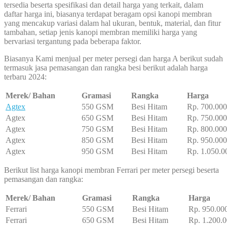
tersedia beserta spesifikasi dan detail harga yang terkait, dalam
daftar harga ini, biasanya terdapat beragam opsi kanopi membran
yang mencakup variasi dalam hal ukuran, bentuk, material, dan fitur
tambahan, setiap jenis kanopi membran memiliki harga yang
bervariasi tergantung pada beberapa faktor.
Biasanya Kami menjual per meter persegi dan harga A berikut sudah
termasuk jasa pemasangan dan rangka besi berikut adalah harga
terbaru 2024:
Merek/ Bahan
Gramasi
Rangka
Harga
Agtex
550 GSM
Besi Hitam
Rp. 700.000
Agtex
650 GSM
Besi Hitam
Rp. 750.000
Agtex
750 GSM
Besi Hitam
Rp. 800.000
Agtex
850 GSM
Besi Hitam
Rp. 950.000
Agtex
950 GSM
Besi Hitam
Rp. 1.050.0
Berikut list harga kanopi membran Ferrari per meter persegi beserta
pemasangan dan rangka:
Merek/ Bahan
Gramasi
Rangka
Harga
Ferrari
550 GSM
Besi Hitam
Rp. 950.00
Ferrari
650 GSM
Besi Hitam
Rp. 1.200.0