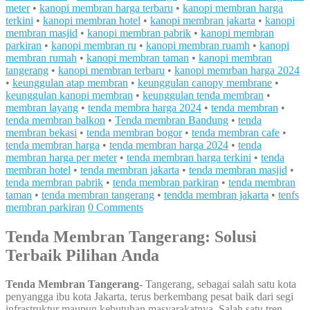
meter
•
kanopi membran harga terbaru
•
kanopi membran harga
terkini
•
kanopi membran hotel
•
kanopi membran jakarta
•
kanopi
membran masjid
•
kanopi membran pabrik
•
kanopi membran
parkiran
•
kanopi membran ru
•
kanopi membran ruamh
•
kanopi
membran rumah
•
kanopi membran taman
•
kanopi membran
tangerang
•
kanopi membran terbaru
•
kanopi memrban harga 2024
•
keunggulan atap membran
•
keunggulan canopy membrane
•
keunggulan kanopi membran
•
keunggulan tenda membran
•
membran layang
•
tenda membra harga 2024
•
tenda membran
•
tenda membran balkon
•
Tenda membran Bandung
•
tenda
membran bekasi
•
tenda membran bogor
•
tenda membran cafe
•
tenda membran harga
•
tenda membran harga 2024
•
tenda
membran harga per meter
•
tenda membran harga terkini
•
tenda
membran hotel
•
tenda membran jakarta
•
tenda membran masjid
•
tenda membran pabrik
•
tenda membran parkiran
•
tenda membran
taman
•
tenda membran tangerang
•
tendda membran jakarta
•
tenfs
membran parkiran
0 Comments
Tenda Membran Tangerang: Solusi
Terbaik Pilihan Anda
Tenda Membran Tangerang-
Tangerang, sebagai salah satu kota
penyangga ibu kota Jakarta, terus berkembang pesat baik dari segi
infrastruktur maupun kebutuhan masyarakatnya. Salah satu tren