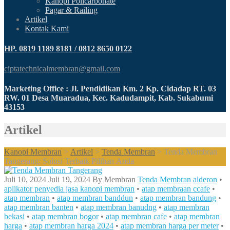
Kanopi Policarbonate
Pagar & Railing
Artikel
Kontak Kami
HP. 0819 1189 8181 / 0812 8650 0122
ciptatechnicalmembran@gmail.com
Marketing Office : Jl. Pendidikan Km. 2 Kp. Cidadap RT. 03
RW. 01 Desa Muaradua, Kec. Kadudampit, Kab. Sukabumi
43153
Artikel
Kanopi Membran
>
Artikel
>
Tenda Membran
>
Tenda Membran
Tangerang: Solusi Terbaik Pilihan Anda
Juli 10, 2024
Juli 19, 2024
By
Membran
Tenda Membran
alderon
•
aplikator penyedia jasa kanopi membran
•
atap membraan ccafe
•
atap membran
•
atap membran banddun
•
atap membran bandung
•
atap membran banten
•
atap membran banudng
•
atap membran
bekasi
•
atap membran bogor
•
atap membran cafe
•
atap membran
harga
•
atap membran harga 2024
•
atap membran harga per meter
•