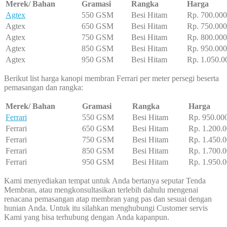
Merek/ Bahan
Gramasi
Rangka
Harga
Agtex
550 GSM
Besi Hitam
Rp. 700.000
Agtex
650 GSM
Besi Hitam
Rp. 750.000
Agtex
750 GSM
Besi Hitam
Rp. 800.000
Agtex
850 GSM
Besi Hitam
Rp. 950.000
Agtex
950 GSM
Besi Hitam
Rp. 1.050.0
Berikut list harga kanopi membran Ferrari per meter persegi beserta
pemasangan dan rangka:
Merek/ Bahan
Gramasi
Rangka
Harga
Ferrari
550 GSM
Besi Hitam
Rp. 950.00
Ferrari
650 GSM
Besi Hitam
Rp. 1.200.0
Ferrari
750 GSM
Besi Hitam
Rp. 1.450.0
Ferrari
850 GSM
Besi Hitam
Rp. 1.700.0
Ferrari
950 GSM
Besi Hitam
Rp. 1.950.0
Kami menyediakan tempat untuk Anda bertanya seputar Tenda
Membran, atau mengkonsultasikan terlebih dahulu mengenai
renacana pemasangan atap membran yang pas dan sesuai dengan
hunian Anda. Untuk itu silahkan menghubungi Customer servis
Kami yang bisa terhubung dengan Anda kapanpun.