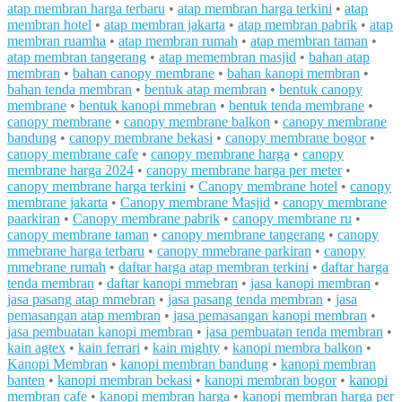
atap membran harga terbaru
•
atap membran harga terkini
•
atap
membran hotel
•
atap membran jakarta
•
atap membran pabrik
•
atap
membran ruamha
•
atap membran rumah
•
atap membran taman
•
atap membran tangerang
•
atap memembran masjid
•
bahan atap
membran
•
bahan canopy membrane
•
bahan kanopi membran
•
bahan tenda membran
•
bentuk atap membran
•
bentuk canopy
membrane
•
bentuk kanopi mmebran
•
bentuk tenda membrane
•
canopy membrane
•
canopy membrane balkon
•
canopy membrane
bandung
•
canopy membrane bekasi
•
canopy membrane bogor
•
canopy membrane cafe
•
canopy membrane harga
•
canopy
membrane harga 2024
•
canopy membrane harga per meter
•
canopy membrane harga terkini
•
Canopy membrane hotel
•
canopy
membrane jakarta
•
Canopy membrane Masjid
•
canopy membrane
paarkiran
•
Canopy membrane pabrik
•
canopy membrane ru
•
canopy membrane taman
•
canopy membrane tangerang
•
canopy
mmebrane harga terbaru
•
canopy mmebrane parkiran
•
canopy
mmebrane rumah
•
daftar harga atap membran terkini
•
daftar harga
tenda membran
•
daftar kanopi mmebran
•
jasa kanopi membran
•
jasa pasang atap mmebran
•
jasa pasang tenda membran
•
jasa
pemasangan atap membran
•
jasa pemasangan kanopi membran
•
jasa pembuatan kanopi membran
•
jasa pembuatan tenda membran
•
kain agtex
•
kain ferrari
•
kain mighty
•
kanopi membra balkon
•
Kanopi Membran
•
kanopi membran bandung
•
kanopi membran
banten
•
kanopi membran bekasi
•
kanopi membran bogor
•
kanopi
membran cafe
•
kanopi membran harga
•
kanopi membran harga per