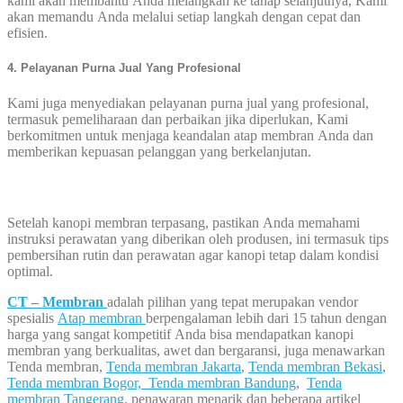
kami akan membantu Anda melangkah ke tahap selanjutnya, Kami
akan memandu Anda melalui setiap langkah dengan cepat dan
efisien.
4. Pelayanan
P
urna
Jual Yang Profesional
Kami juga menyediakan pelayanan purna jual yang profesional,
termasuk pemeliharaan dan perbaikan jika diperlukan, Kami
berkomitmen untuk menjaga keandalan atap membran Anda dan
memberikan kepuasan pelanggan yang berkelanjutan.
Setelah kanopi membran terpasang, pastikan Anda memahami
instruksi perawatan yang diberikan oleh produsen, ini termasuk tips
pembersihan rutin dan perawatan agar kanopi tetap dalam kondisi
optimal.
CT – Membran
adalah pilihan yang tepat merupakan vendor
spesialis
Atap membran
berpengalaman lebih dari 15 tahun dengan
harga yang sangat kompetitif Anda bisa mendapatkan kanopi
membran yang berkualitas, awet dan bergaransi, juga menawarkan
Tenda membran,
Tenda membran Jakarta
,
Tenda membran Bekasi
,
Tenda membran Bogor,
Tenda membran Bandung
,
Tenda
membran Tangerang,
penawaran menarik dan beberapa artikel