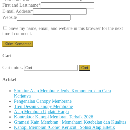
First and Last name
*
E-mail Address
*
Website
Save my name, email, and website in this browser for the next
time I comment.
Cari
Cari untuk:
Artikel
Struktur Atap Membran: Jenis, Komponen, dan Cara
Kerjanya
Pengenalan Canopy Membrane
Tren Desain Canopy Membrane
Atap Membran Update Harga
Kontraktor Kanopi Membran Terbaik 2026
Gramasi Kain Membran : Memahami Ketebalan dan Kualitas
Kanopi Membran (Cone) Kerucut : Solusi Atap Estetik