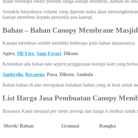
Itulah beberapa faktor penentu harga kanopi membran, namun itu tid
Semakin banyaknya volume yang dipesan maka akan memungkinkan har
kanopi membran kepada penyedia jasa kanopi.
Bahan – Bahan Canopy Membrane Masjid
Kanopi membran sendiri memiliki beberapa jenis bahan diantaranya:
Agtex
,
HEYtex
,
Sage Ferari
,
Diksen
Kemudian ada bahan lain seperti penggunaan
kanopi kain
yang berba
Sunbrella
,
Recasens
,
Para
,
Diksen
,
Sauleda
Bahan bahan di atas merupakan bahakan bahan yang di buat untuk 
List Harga Jasa Pembuatan
Canopy Memb
Biasanya Kami menjual per meter persegi dan harga A berikut sudah 
Merek/ Bahan
Gramasi
Rangka