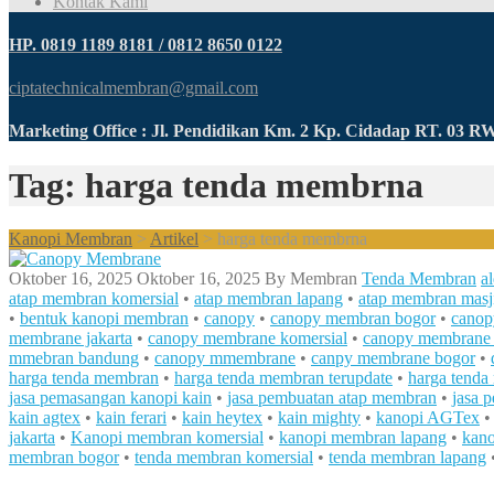
Kontak Kami
HP. 0819 1189 8181 / 0812 8650 0122
ciptatechnicalmembran@gmail.com
Marketing Office : Jl. Pendidikan Km. 2 Kp. Cidadap RT. 03 
Tag: harga tenda membrna
Kanopi Membran
>
Artikel
>
harga tenda membrna
Oktober 16, 2025
Oktober 16, 2025
By
Membran
Tenda Membran
a
atap membran komersial
•
atap membran lapang
•
atap membran masj
•
bentuk kanopi membran
•
canopy
•
canopy membran bogor
•
canop
membrane jakarta
•
canopy membrane komersial
•
canopy membrane 
mmebran bandung
•
canopy mmembrane
•
canpy membrane bogor
•
harga tenda membran
•
harga tenda membran terupdate
•
harga tend
jasa pemasangan kanopi kain
•
jasa pembuatan atap membran
•
jasa 
kain agtex
•
kain ferari
•
kain heytex
•
kain mighty
•
kanopi AGTex
jakarta
•
Kanopi membran komersial
•
kanopi membran lapang
•
kano
membran bogor
•
tenda membran komersial
•
tenda membran lapang