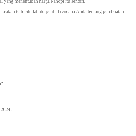
l yang menentukan harga kanopi itu sendiri.
asikan terlebih dahulu perihal rencana Anda tentang pembuatan
a?
 2024: