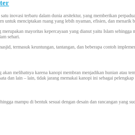
ter
atu inovasi terbaru dalam dunia arsitektur, yang memberikan perpadua
n untuk menciptakan ruang yang lebih nyaman, efisien, dan menarik b
 merupakan mayoritas kepercayaan yang dianut yaitu Islam sehingga ma
lam sehari.
masjid, termasuk keuntungan, tantangan, dan beberapa contoh impleme
ng akan melihatnya karena kanopi membran menjadikan hunian atau tem
sata dan lain – lain, tidak jarang memakai kanopi ini sebagai pelengkap
 sehingga mampu di bentuk sesuai dengan desain dan rancangan yang sud