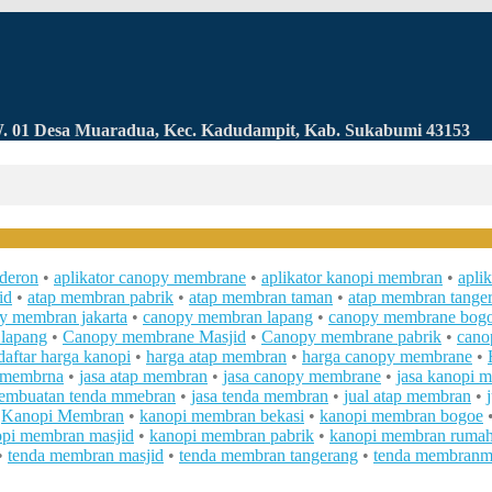
RW. 01 Desa Muaradua, Kec. Kadudampit, Kab. Sukabumi 43153
lderon
•
aplikator canopy membrane
•
aplikator kanopi membran
•
apli
id
•
atap membran pabrik
•
atap membran taman
•
atap membran tange
y membran jakarta
•
canopy membran lapang
•
canopy membrane bog
lapang
•
Canopy membrane Masjid
•
Canopy membrane pabrik
•
cano
daftar harga kanopi
•
harga atap membran
•
harga canopy membrane
•
a membrna
•
jasa atap membran
•
jasa canopy membrane
•
jasa kanopi 
pembuatan tenda mmebran
•
jasa tenda membran
•
jual atap membran
•
•
Kanopi Membran
•
kanopi membran bekasi
•
kanopi membran bogoe
pi membran masjid
•
kanopi membran pabrik
•
kanopi membran ruma
•
tenda membran masjid
•
tenda membran tangerang
•
tenda membranm