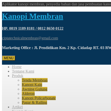
Aplikator kanopi membran, penyedia bahan dan jasa pembuatan kano
Kanopi Membran
HP. 0819 1189 8181 / 0812 8650 0122
ciptatechnicalmembran@gmail.com
Marketing Office : Jl. Pendidikan Km. 2 Kp. Cidadap RT. 03 
MENU
Home
Tentang Kami
Produk
Tenda Membran
Kanopi Kain
Awning Gulung
Alderon
Kanopi Policarbonate
Pagar & Railing
Artikel