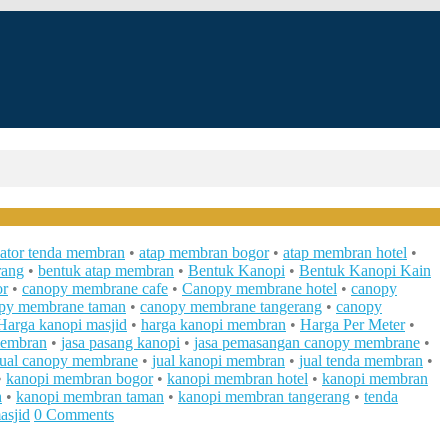
kator tenda membran
•
atap membran bogor
•
atap membran hotel
•
rang
•
bentuk atap membran
•
Bentuk Kanopi
•
Bentuk Kanopi Kain
or
•
canopy membrane cafe
•
Canopy membrane hotel
•
canopy
py membrane taman
•
canopy membrane tangerang
•
canopy
Harga kanopi masjid
•
harga kanopi membran
•
Harga Per Meter
•
membran
•
jasa pasang kanopi
•
jasa pemasangan canopy membrane
•
jual canopy membrane
•
jual kanopi membran
•
jual tenda membran
•
•
kanopi membran bogor
•
kanopi membran hotel
•
kanopi membran
h
•
kanopi membran taman
•
kanopi membran tangerang
•
tenda
asjid
0 Comments