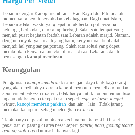
Harga Per Meter
Lebaran dengan Kanopi membran – Hari Raya Idul Fitri adalah
momen yang penuh berkah dan kebahagiaan. Bagi umat Islam,
Lebaran adalah waktu yang tepat untuk berkumpul bersama
keluarga, beribadah, dan saling berbagi. Salah satu tempat yang
menjadi pusat kegiatan ibadah saat Lebaran adalah masjid. Namun,
dengan banyaknya jamaah yang hadir, kenyamanan beribadah
menjadi hal yang sangat penting. Salah satu solusi yang dapat
memberikan kenyamanan lebih di masjid saat Lebaran adalah
pemasangan
kanopi membran
.
Keunggulan
Penggunaan
kanopi membran
bisa menjadi daya tarik bagi orang
yang akan melihatnya karena kanopi membran menjadikan hunian
atau tempat terkesan modern, tidak hanya untuk hunian namun bisa
juga untuk beberapa tempat usaha seperit
cafe
,
restoran
,
tempat
wisata,
kanopi membran parkiran
dan lain – lain. Tidak jarang
memakai kanopi ini sebagai pelengkap
eksterior
.
Tidak hanya di pakai untuk area kecil namun kanopi ini bisa di
pakai dan di pasang di area besar seperti
pabrik, hotel, gedung teater
gedung olahraga
dan masih banyak lagi.