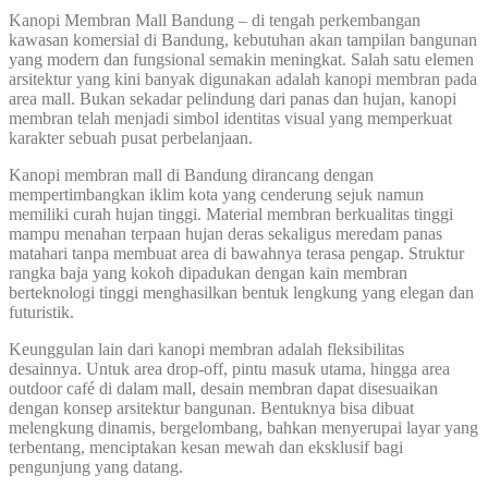
Kanopi Membran Mall Bandung – di tengah perkembangan
kawasan komersial di Bandung, kebutuhan akan tampilan bangunan
yang modern dan fungsional semakin meningkat. Salah satu elemen
arsitektur yang kini banyak digunakan adalah kanopi membran pada
area mall. Bukan sekadar pelindung dari panas dan hujan, kanopi
membran telah menjadi simbol identitas visual yang memperkuat
karakter sebuah pusat perbelanjaan.
Kanopi membran mall di Bandung dirancang dengan
mempertimbangkan iklim kota yang cenderung sejuk namun
memiliki curah hujan tinggi. Material membran berkualitas tinggi
mampu menahan terpaan hujan deras sekaligus meredam panas
matahari tanpa membuat area di bawahnya terasa pengap. Struktur
rangka baja yang kokoh dipadukan dengan kain membran
berteknologi tinggi menghasilkan bentuk lengkung yang elegan dan
futuristik.
Keunggulan lain dari kanopi membran adalah fleksibilitas
desainnya. Untuk area drop-off, pintu masuk utama, hingga area
outdoor café di dalam mall, desain membran dapat disesuaikan
dengan konsep arsitektur bangunan. Bentuknya bisa dibuat
melengkung dinamis, bergelombang, bahkan menyerupai layar yang
terbentang, menciptakan kesan mewah dan eksklusif bagi
pengunjung yang datang.