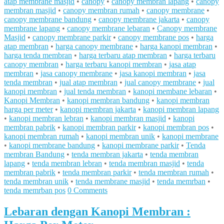
atap membrane masjid
•
canopy
•
canopy membran lapang
•
canopy
membran masjid
•
canopy membran rumah
•
canopy membrane
•
canopy membrane bandung
•
canopy membrane jakarta
•
canopy
membrane lapang
•
canopy membrane lebaran
•
Canopy membrane
Masjid
•
canopy membrane parkir
•
canopy membrane pos
•
harga
atap membran
•
harga canopy membrane
•
harga kanopi membran
•
harga tenda membran
•
harga terbaru atap membran
•
harga terbaru
canopy membran
•
harga terbaru kanopi membran
•
jasa atap
membran
•
jasa canopy membrane
•
jasa kanopi membran
•
jasa
tenda membran
•
jual atap membran
•
jual canopy membrane
•
jual
kanopi membran
•
jual tenda membran
•
kanopi membane lebaran
•
Kanopi Membran
•
kanopi membran bandung
•
kanopi membran
harga per meter
•
kanopi membran jakarta
•
kanopi membran lapang
•
kanopi membran lebran
•
kanopi membran masjid
•
kanopi
membran pabrik
•
kanopi membran parkir
•
kanopi membran pos
•
kanopi membran rumah
•
kanopi membran unik
•
kanopi membrane
•
kanopi membrane bandung
•
kanopi membrane parkir
•
Tenda
membran Bandung
•
tenda membran jakarta
•
tenda membran
lapang
•
tenda membran lebran
•
tenda membran masjid
•
tenda
membran pabrik
•
tenda membran parkir
•
tenda membran rumah
•
tenda membran unik
•
tenda membrane masjid
•
tenda memrban
•
tenda memrban pos
0 Comments
Lebaran dengan Kanopi Membran :