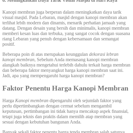
6. Meningkatkan Daya Tarik Visual Masjid di Hari Raya
Kanopi membran juga berperan dalam meningkatkan daya tarik
visual masjid. Pada Lebaran, masjid dengan kanopi membran akan
terlihat lebih modern dan dinamis, menarik perhatian jamaah yang
datang. Dengan desain yang bersih dan minimalis, kanopi membran
memberi kesan luas dan terbuka, yang sangat cocok dengan suasana
riang Lebaran yang penuh dengan kebersamaan dan semangat
positif.
Beberapa poin di atas merupakan keunggulan
dekorasi lebran
kanopi membran
, Sebelum Anda memasang kanopi membran
alangkah baiknya mengetahui terlebih dahulu terkait harga membran
dan beberapa faktor menyangkut harga kanopi membran saat ini.
Jadi, apa yang mempengaruhi harga kanopi membran?
Faktor Penentu Harga Kanopi Membran
Harga
Kanopi membran
dipengaruhi oleh sejumlah faktor yang
perlu dipertimbangkan dengan cermat sebelum mengambil
keputusan, pertimbangan ini tidak hanya mencakup aspek finansial,
tetapi juga teknis dan praktis dalam memilih atap membran yang
sesuai dengan kebutuhan bangunan Anda.
Banyak sekali faktor penentu harga tenda membran salah satunya