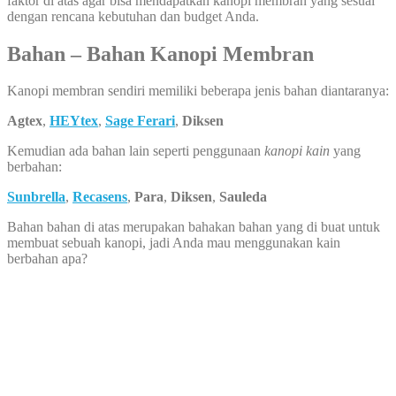
faktor di atas agar bisa mendapatkan kanopi membran yang sesuai
dengan rencana kebutuhan dan budget Anda.
Bahan – Bahan Kanopi Membran
Kanopi membran sendiri memiliki beberapa jenis bahan diantaranya:
Agtex
,
HEYtex
,
Sage Ferari
,
Diksen
Kemudian ada bahan lain seperti penggunaan
kanopi kain
yang
berbahan:
Sunbrella
,
Recasens
,
Para
,
Diksen
,
Sauleda
Bahan bahan di atas merupakan bahakan bahan yang di buat untuk
membuat sebuah kanopi, jadi Anda mau menggunakan kain
berbahan apa?