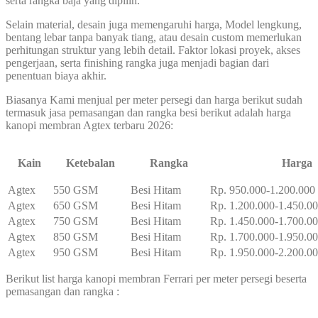
serta rangka baja yang dipilih.
Selain material, desain juga memengaruhi harga, Model lengkung,
bentang lebar tanpa banyak tiang, atau desain custom memerlukan
perhitungan struktur yang lebih detail. Faktor lokasi proyek, akses
pengerjaan, serta finishing rangka juga menjadi bagian dari
penentuan biaya akhir.
Biasanya Kami menjual per meter persegi dan harga berikut sudah
termasuk jasa pemasangan dan rangka besi berikut adalah harga
kanopi membran Agtex terbaru 2026:
Kain
Ketebalan
Rangka
Harga
Agtex
550 GSM
Besi Hitam
Rp. 950.000-1.200.000
Agtex
650 GSM
Besi Hitam
Rp. 1.200.000-1.450.0
Agtex
750 GSM
Besi Hitam
Rp. 1.450.000-1.700.0
Agtex
850 GSM
Besi Hitam
Rp. 1.700.000-1.950.0
Agtex
950 GSM
Besi Hitam
Rp. 1.950.000-2.200.0
Berikut list harga kanopi membran Ferrari per meter persegi beserta
pemasangan dan rangka :