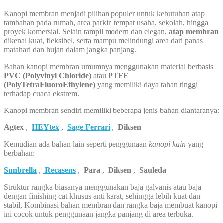
Kanopi membran menjadi pilihan populer untuk kebutuhan atap
tambahan pada rumah, area parkir, tempat usaha, sekolah, hingga
proyek komersial. Selain tampil modern dan elegan,
atap membran
dikenal kuat, fleksibel, serta mampu melindungi area dari panas
matahari dan hujan dalam jangka panjang.
Bahan kanopi membran umumnya menggunakan material berbasis
PVC (Polyvinyl Chloride)
atau
PTFE
(PolyTetraFluoroEthylene)
yang memiliki daya tahan tinggi
terhadap cuaca ekstrem.
Kanopi membran sendiri memiliki beberapa jenis bahan diantaranya:
Agtex
,
HEYtex
,
Sage Ferrari
,
Diksen
Kemudian ada bahan lain seperti penggunaan
kanopi kain
yang
berbahan:
Sunbrella
,
Recasens
,
Para
,
Diksen
,
Sauleda
Struktur rangka biasanya menggunakan baja galvanis atau baja
dengan finishing cat khusus anti karat, sehingga lebih kuat dan
stabil, Kombinasi bahan membran dan rangka baja membuat kanopi
ini cocok untuk penggunaan jangka panjang di area terbuka.