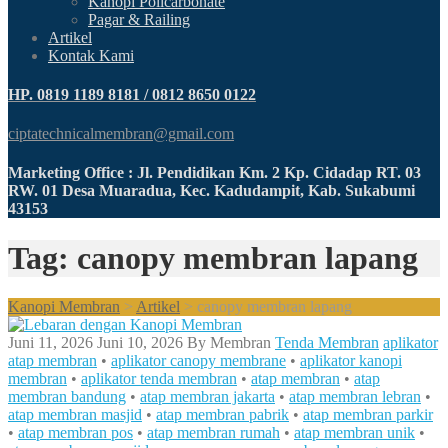
Kanopi Policarbonate
Pagar & Railing
Artikel
Kontak Kami
HP. 0819 1189 8181 / 0812 8650 0122
ciptatechnicalmembran@gmail.com
Marketing Office : Jl. Pendidikan Km. 2 Kp. Cidadap RT. 03
RW. 01 Desa Muaradua, Kec. Kadudampit, Kab. Sukabumi
43153
Tag: canopy membran lapang
Kanopi Membran
>
Artikel
>
canopy membran lapang
Juni 11, 2026
Juni 10, 2026
By
Membran
Tenda Membran
aplikator
atap membran
•
aplikator canopy membrane
•
aplikator kanopi
membran
•
aplikator tenda membran
•
atap membran
•
atap
membran bandung
•
atap membran jakarta
•
atap membran lebran
•
atap membran masjid
•
atap membran pabrik
•
atap membran parkir
•
atap membran pos
•
atap membran rumah
•
atap membran unik
•