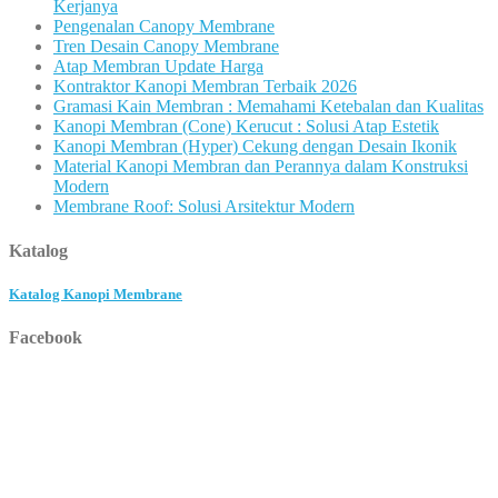
Kerjanya
Pengenalan Canopy Membrane
Tren Desain Canopy Membrane
Atap Membran Update Harga
Kontraktor Kanopi Membran Terbaik 2026
Gramasi Kain Membran : Memahami Ketebalan dan Kualitas
Kanopi Membran (Cone) Kerucut : Solusi Atap Estetik
Kanopi Membran (Hyper) Cekung dengan Desain Ikonik
Material Kanopi Membran dan Perannya dalam Konstruksi
Modern
Membrane Roof: Solusi Arsitektur Modern
Katalog
Katalog Kanopi Membrane
Facebook