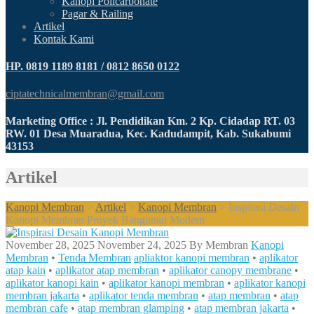
Kanopi Policarbonate
Pagar & Railing
Artikel
Kontak Kami
HP. 0819 1189 8181 / 0812 8650 0122
ciptatechnicalmembran@gmail.com
Marketing Office : Jl. Pendidikan Km. 2 Kp. Cidadap RT. 03
RW. 01 Desa Muaradua, Kec. Kadudampit, Kab. Sukabumi
43153
Artikel
Kanopi Membran
>
Artikel
>
Kanopi Membran
>
Inspirasi Desain
Kanopi Membran Proyek Bangunan Modern
November 28, 2025
November 24, 2025
By
Membran
Kanopi
Membran
•
Tenda Membran
apliaktor kanopi membran
•
aplikator
atap kain
•
aplikator atap membran
•
aplikator canopy membrane
•
aplikator kanopi kain
•
aplikator kanopi membran
•
aplikator kanopi
membran jakarta
•
aplikator tenda membran
•
atap membran
•
atap
membran cafe
•
atap membran glamping
•
atap membran jakarta
•