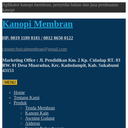
Aplikator kanopi membran, penyedia bahan dan jasa pembuatan
kanopi
Kanopi Membran
HP. 0819 1189 8181 / 0812 8650 0122
ciptatechnicalmembran@gmail.com
Marketing Office : Jl. Pendidikan Km. 2 Kp. Cidadap RT. 03
RW. 01 Desa Muaradua, Kec. Kadudampit, Kab. Sukabumi
43153
MENU
Home
Tentang Kami
Produk
Tenda Membran
Kanopi Kain
Awning Gulung
Alderon