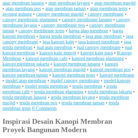
atap membran lapang
•
atap membran layang
•
atap membran masjid
•
atap membran pos
•
atap membran taman
•
atap membran tenis
•
awning gulung
•
canopy membran masjid
•
canopy membrane
•
canopy membrane glamping
•
canopy membrane lapang
•
canopy
membrane layang
•
canopy membrane pos
•
canopy membrane
taman
•
canopy membrane tenis
•
harga atap membran
•
harga
kanopi membran
•
harga tenda membran
•
jasa atap membran
•
jasa
canopy membrane
•
jasa kanopi kain
•
jasa kanopi membran
•
jasa
tenda membran
•
jual atap membran
•
jual canopy membrane
•
jual
kanopi membran
•
kanopi kain import
•
kanopi kain para
•
Kanopi
Membran
•
kanopi membran cafe
•
kanopi membran glamping
•
kanopi membran jakarta
•
kanopi membran lapang
•
kanopi
membran layang
•
kanopi membran masjid
•
kanopi membran pos
•
kanopi membran taman
•
kanopi membran tenis
•
kanopi membrane
•
model atap membran
•
model canopy membrane
•
model kanopi
membran
•
model tenda membran
•
tenda membran
•
tenda
membran cafe
•
tenda membran glamping
•
tenda membran jakarta
•
tenda membran lapang
•
tenda membran layang
•
tenda membran
masjid
•
tenda membran pos
•
tenda membran taman
•
tenda
membran tenis
0 Comments
Inspirasi Desain Kanopi Membran
Proyek Bangunan Modern