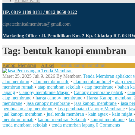
Kontak Kami
HP. 0819 1189 8181 / 0812 8650 0122
ciptatechnicalmembran@gmail.com
Marketing Office : Jl. Pendidikan Km. 2 Kp. Cidadap RT. 03 
Tag: bentuk kanopi emmbran
Kanopi Membran
>
Artikel
>
bentuk kanopi emmbran
Maret 25, 2025
Juli 9, 2026
By
Membran
Tenda Membran
apliaktor
atap membran
•
atap membran cafe
•
atap membran hotel
•
atap memb
membran rumah
•
atap membran sekolah
•
atap membrane
•
bahan k
lapang
•
Canopy membrane Masjid
•
Canopy membrane pabrik
•
can
atap membrane
•
harga canopy membrane
•
Harga Kanopi membran 
membrane
•
jasa canopy membrane
•
jasa kanopi membrane
•
jasa p
pembuatan atap membrane
•
jasa pembuatan Canopy Membrane
•
ja
jual kanopi membran
•
jual tenda membran
•
kain agtex
•
kain might
membran rumah
•
kanopi membran Sekolah
•
kanopi membrane
•
ke
tenda membran sekolah
•
tenda memrban lapang
0 Comments