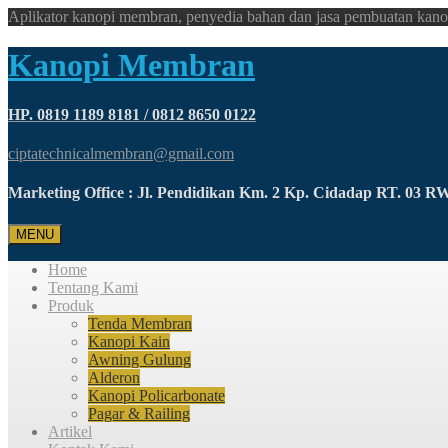
Aplikator kanopi membran, penyedia bahan dan jasa pembuatan kano
Kanopi Membran
HP. 0819 1189 8181 / 0812 8650 0122
ciptatechnicalmembran@gmail.com
Marketing Office : Jl. Pendidikan Km. 2 Kp. Cidadap RT. 03 
MENU
Home
Tentang Kami
Produk
Tenda Membran
Kanopi Kain
Awning Gulung
Alderon
Kanopi Policarbonate
Pagar & Railing
Artikel