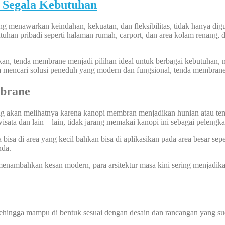
 Segala Kebutuhan
menawarkan keindahan, kekuatan, dan fleksibilitas, tidak hanya digun
utuhan pribadi seperti halaman rumah, carport, dan area kolam renang
arkan, tenda membrane menjadi pilihan ideal untuk berbagai kebutuhan
Anda mencari solusi peneduh yang modern dan fungsional, tenda membran
brane
ang akan melihatnya karena kanopi membran menjadikan hunian atau te
wisata dan lain – lain, tidak jarang memakai kanopi ini sebagai pelengk
sa di area yang kecil bahkan bisa di aplikasikan pada area besar sepe
nda.
nambahkan kesan modern, para arsitektur masa kini sering menjadik
sehingga mampu di bentuk sesuai dengan desain dan rancangan yang sud