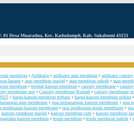
RW. 01 Desa Muaradua, Kec. Kadudampit, Kab. Sukabumi 43153
 tenda membran
•
Aplikator
•
aplikator atap membran
•
aplikator canop
ran lapang
•
atap membran masjid
•
atap membran pabrik
•
atap membr
anopi membran
•
bentuk kanopi emmbran
•
canopy membrane
•
canopy
opy membrane pos
•
Canopy membrane Rumah
•
canopy membrane se
2025
•
harga kanopi membran terbaru
•
harga kanopi membran terkini
emasangan atap membrane
•
jasa pemasangan kanopi membrane
•
jasa 
sa pembuatan kanopi membrane
•
jasa pembuatan tenda membrane
•
jas
•
kanopi emmbran masjid
•
kanopi membran cafe
•
kanopi membran la
unggulan kanopi membran
•
tenda membran
•
tenda membran pabrik
•