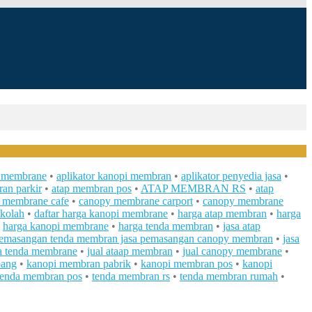
y membrane
•
aplikator kanopi membran
•
aplikator penyedia jasa
•
an parkir
•
atap membran pos
•
ATAP MEMBRAN RS
•
atap
 membrane cafe
•
canopy membrane carport
•
canopy membrane
kolah
•
daftar harga kanopi membrane
•
harga atap membran
•
harga
•
harga kanopi membrane
•
harga tenda membran
•
jasa atap
pemasangan tenda membran jasa pemasangan canopy membran
•
jasa
a tenda membrane
•
jual ataap membran
•
jual canopy membrane
•
pang
•
kanopi membran pabrik
•
kanopi membran pos
•
kanopi
tenda membran pos
•
tenda membran rs
•
tenda membran rumah
•