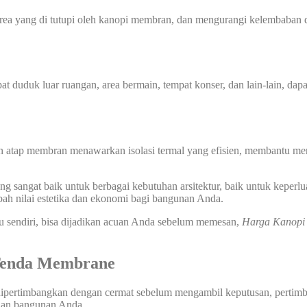
 yang di tutupi oleh kanopi membran, dan mengurangi kelembaban di
at duduk luar ruangan, area bermain, tempat konser, dan lain-lain, dap
n atap membran menawarkan isolasi termal yang efisien, membantu men
 sangat baik untuk berbagai kebutuhan arsitektur, baik untuk keperlu
ah nilai estetika dan ekonomi bagi bangunan Anda.
u sendiri, bisa dijadikan acuan Anda sebelum memesan,
Harga Kanop
 Tenda Membrane
dipertimbangkan dengan cermat sebelum mengambil keputusan, pertimban
uhan bangunan Anda.