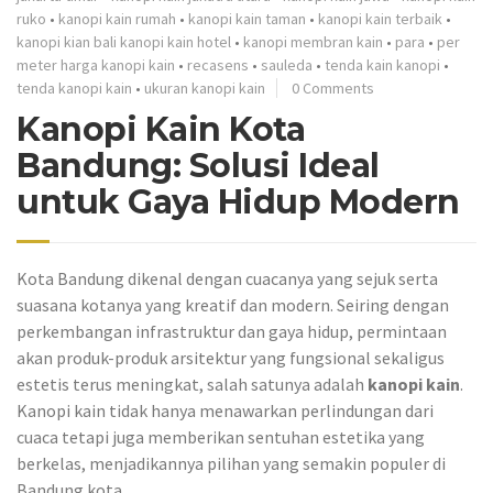
ruko
•
kanopi kain rumah
•
kanopi kain taman
•
kanopi kain terbaik
•
kanopi kian bali kanopi kain hotel
•
kanopi membran kain
•
para
•
per
meter harga kanopi kain
•
recasens
•
sauleda
•
tenda kain kanopi
•
tenda kanopi kain
•
ukuran kanopi kain
0 Comments
Kanopi Kain Kota
Bandung: Solusi Ideal
untuk Gaya Hidup Modern
Kota Bandung dikenal dengan cuacanya yang sejuk serta
suasana kotanya yang kreatif dan modern. Seiring dengan
perkembangan infrastruktur dan gaya hidup, permintaan
akan produk-produk arsitektur yang fungsional sekaligus
estetis terus meningkat, salah satunya adalah
kanopi kain
.
Kanopi kain tidak hanya menawarkan perlindungan dari
cuaca tetapi juga memberikan sentuhan estetika yang
berkelas, menjadikannya pilihan yang semakin populer di
Bandung kota.