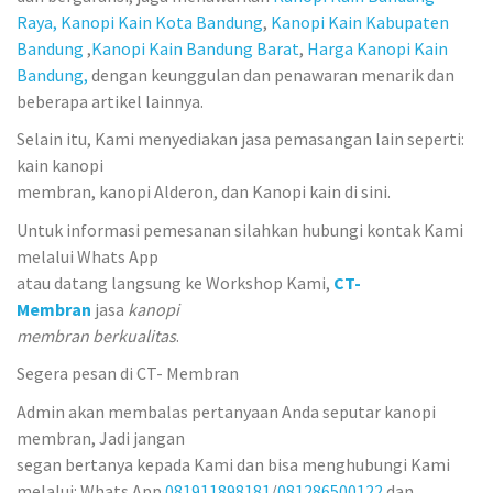
Raya,
Kanopi Kain Kota Bandung
,
Kanopi Kain Kabupaten
Bandung
,
Kanopi Kain Bandung Barat
,
Harga Kanopi Kain
Bandung,
dengan keunggulan dan penawaran menarik dan
beberapa artikel lainnya.
Selain itu, Kami menyediakan jasa pemasangan lain seperti:
kain kanopi
membran, kanopi Alderon, dan Kanopi kain di sini.
Untuk informasi pemesanan silahkan hubungi kontak Kami
melalui Whats App
atau datang langsung ke Workshop Kami,
CT-
Membran
jasa
kanopi
membran berkualitas
.
Segera pesan di CT- Membran
Admin akan membalas pertanyaan Anda seputar kanopi
membran, Jadi jangan
segan bertanya kepada Kami dan bisa menghubungi Kami
melalui: Whats App
081911898181
/
081286500122
dan