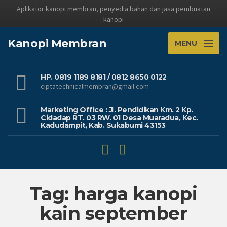
Aplikator kanopi membran, penyedia bahan dan jasa pembuatan
kanopi
Kanopi Membran
MENU
HP. 0819 1189 8181 / 0812 8650 0122
ciptatechnicalmembran@gmail.com
Marketing Office : Jl. Pendidikan Km. 2 Kp.
Cidadap RT. 03 RW. 01 Desa Muaradua, Kec.
Kadudampit, Kab. Sukabumi 43153
Tag: harga kanopi
kain september