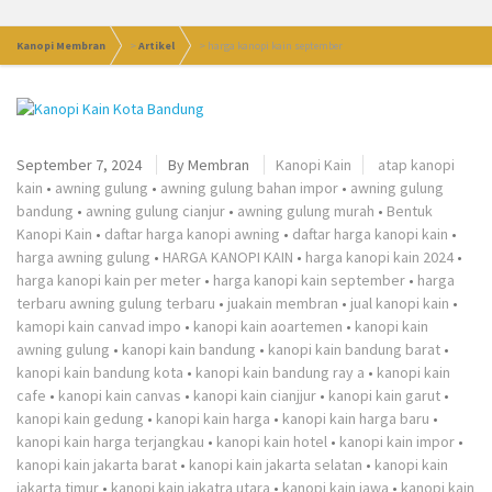
Kanopi Membran
>
Artikel
>
harga kanopi kain september
September 7, 2024
By
Membran
Kanopi Kain
atap kanopi
kain
•
awning gulung
•
awning gulung bahan impor
•
awning gulung
bandung
•
awning gulung cianjur
•
awning gulung murah
•
Bentuk
Kanopi Kain
•
daftar harga kanopi awning
•
daftar harga kanopi kain
•
harga awning gulung
•
HARGA KANOPI KAIN
•
harga kanopi kain 2024
•
harga kanopi kain per meter
•
harga kanopi kain september
•
harga
terbaru awning gulung terbaru
•
juakain membran
•
jual kanopi kain
•
kamopi kain canvad impo
•
kanopi kain aoartemen
•
kanopi kain
awning gulung
•
kanopi kain bandung
•
kanopi kain bandung barat
•
kanopi kain bandung kota
•
kanopi kain bandung ray a
•
kanopi kain
cafe
•
kanopi kain canvas
•
kanopi kain cianjjur
•
kanopi kain garut
•
kanopi kain gedung
•
kanopi kain harga
•
kanopi kain harga baru
•
kanopi kain harga terjangkau
•
kanopi kain hotel
•
kanopi kain impor
•
kanopi kain jakarta barat
•
kanopi kain jakarta selatan
•
kanopi kain
jakarta timur
•
kanopi kain jakatra utara
•
kanopi kain jawa
•
kanopi kain