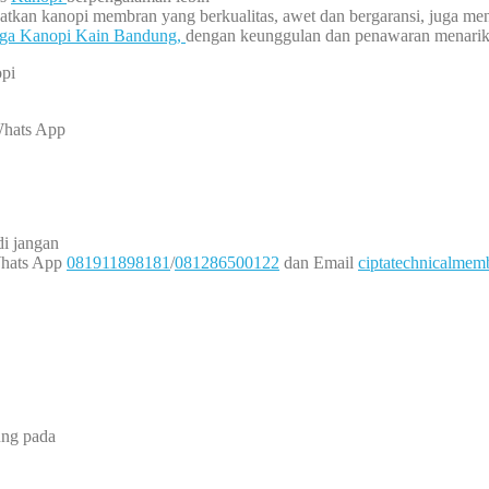
patkan kanopi membran yang berkualitas, awet dan bergaransi, juga m
ga Kanopi Kain Bandung,
dengan keunggulan dan penawaran menarik d
opi
Whats App
i jangan
Whats App
081911898181
/
081286500122
dan Email
ciptatechnicalme
ung pada