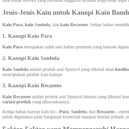
baik untuk mereka yang memiliki anggaran terbatas tetapi tetap ingin
Jenis-Jenis Kain untuk Kanopi Kain Band
Kain Para
,
kain Sauleda
, dan
kain Recasens
. Setiap bahan memili
1. Kanopi Kain Para
Kain Para
merupakan salah satu bahan premium yang banyak digunaka
2. Kanopi Kain Sauleda
Kain Sauleda
adalah produk asal Spanyol yang dikenal akan
kualita
menciptakan produk kain kanopi.
3. Kanopi Kain Recasens
Kain Recasens
adalah produk asal Spanyol lainnya yang dikenal luas
variasi produk
yang ditawarkannya.
Ketiga bahan kanopi kain ini—
Para
,
Sauleda
, dan
Recasens
—memili
untuk digunakan pada bangunan komersial maupun hunian pribadi, mem