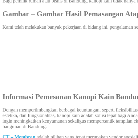
Bagi pemilik rumah atau bisnis di Bandung, kanopi kain tidak hanya b
Gambar – Gambar Hasil Pemasangan Ata
Kami telah melakukan banyak pekerjaan di bidang ini, pengalaman sel
Informasi Pemesanan Kanopi Kain Bandu
Dengan mempertimbangkan berbagai keuntungan, seperti fleksibilitas
estetika, dan fungsionalitas, kanopi kain adalah solusi tepat bagi And
ingin meningkatkan kenyamanan sekaligus mempercantik tampilan eks
bangunan di Bandung.
CT – Membran
adalah pilihan yang tepat merupakan vendor spesial