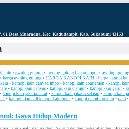
RW. 01 Desa Muaradua, Kec. Kadudampit, Kab. Sukabumi 43153
n
i kain
•
awning gulung
•
awning gulung bahan impor
•
awning gulun
•
harga awning gulung
•
HARGA KANOPI KAIN
•
harga kanopi ka
 kain
•
kamopi kain canvad impo
•
kanopi kain aoartemen
•
kanopi kai
cafe
•
kanopi kain canvas
•
kanopi kain cianjjur
•
kanopi kain garut
•
k
•
kanopi kain jakarta barat
•
kanopi kain jakarta selatan
•
kanopi kain ja
aik
•
kanopi kian bali kanopi kain hotel
•
kanopi membran kain
•
para
 untuk Gaya Hidup Modern
nya yang kreatif dan modern. Seiring dengan perkembangan infrastruk