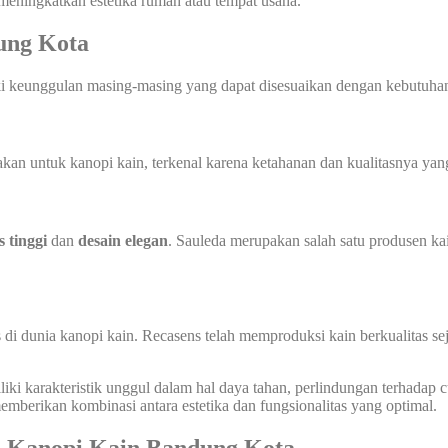
 meningkatkan estetika rumah atau tempat usaha.
ung Kota
ki keunggulan masing-masing yang dapat disesuaikan dengan kebutuhan
n untuk kanopi kain, terkenal karena ketahanan dan kualitasnya yang 
s tinggi
dan
desain elegan
. Sauleda merupakan salah satu produsen ka
 di dunia kanopi kain. Recasens telah memproduksi kain berkualitas s
ki karakteristik unggul dalam hal daya tahan, perlindungan terhadap cua
berikan kombinasi antara estetika dan fungsionalitas yang optimal.