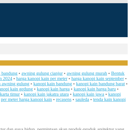
g bandung
•
awning gulung cianjur
•
awning gulung murah
•
Bentuk
in 2024
•
harga kanopi kain per meter
•
harga kanopi kain september
•
n awning gulung
•
kanopi kain bandung
•
kanopi kain bandung barat
•
anopi kain gedung
•
kanopi kain harga
•
kanopi kain harga baru
•
karta timur
•
kanopi kain jakatra utara
•
kanopi kain jawa
•
kanopi
•
per meter harga kanopi kain
•
recasens
•
sauleda
•
tenda kain kanopi
tur dan gaya hidup, permintaan akan produk-produk arsitektur yang