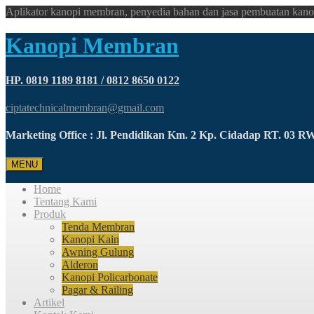
Aplikator kanopi membran, penyedia bahan dan jasa pembuatan kano
Kanopi Membran
HP. 0819 1189 8181 / 0812 8650 0122
ciptatechnicalmembran@gmail.com
Marketing Office : Jl. Pendidikan Km. 2 Kp. Cidadap RT. 03 
MENU
Home
Tentang Kami
Produk
Tenda Membran
Kanopi Kain
Awning Gulung
Alderon
Kanopi Policarbonate
Pagar & Railing
Artikel