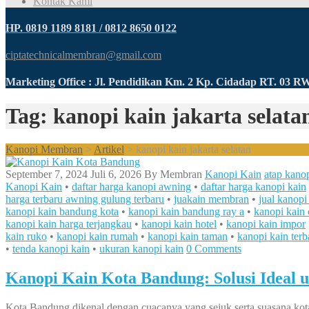
Kontak Kami
HP. 0819 1189 8181 / 0812 8650 0122
ciptatechnicalmembran@gmail.com
Marketing Office : Jl. Pendidikan Km. 2 Kp. Cidadap RT. 03 
Tag: kanopi kain jakarta selata
Kanopi Membran
>
Artikel
>
kanopi kain jakarta selatan
September 7, 2024
Juli 6, 2026
By
Membran
Kanopi Kain
atap kanop
Kanopi Kain
•
daftar harga kanopi awning
•
daftar harga kanopi kain
harga terbaru awning gulung terbaru
•
juakain membran
•
jual kanopi
kanopi kain bandung kota
•
kanopi kain bandung ray a
•
kanopi kain 
kanopi kain harga terjangkau
•
kanopi kain hotel
•
kanopi kain impor
kain ruko
•
kanopi kain rumah
•
kanopi kain taman
•
kanopi kain terb
•
tenda kanopi kain
•
ukuran kanopi kain
0 Comments
Kanopi Kain Kota Bandung: Solusi Ideal
Kota Bandung dikenal dengan cuacanya yang sejuk serta suasana kota