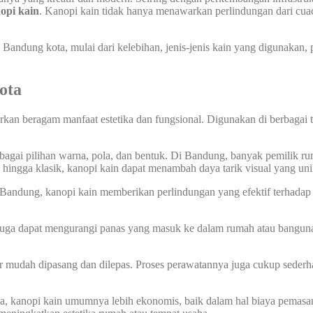
opi kain
. Kanopi kain tidak hanya menawarkan perlindungan dari cuac
Bandung kota, mulai dari kelebihan, jenis-jenis kain yang digunakan
ota
an beragam manfaat estetika dan fungsional. Digunakan di berbagai te
bagai pilihan warna, pola, dan bentuk. Di Bandung, banyak pemilik 
s hingga klasik, kanopi kain dapat menambah daya tarik visual yang uni
Bandung, kanopi kain memberikan perlindungan yang efektif terhadap h
in juga dapat mengurangi panas yang masuk ke dalam rumah atau bang
r mudah dipasang dan dilepas. Proses perawatannya juga cukup sederh
a, kanopi kain umumnya lebih ekonomis, baik dalam hal biaya pemas