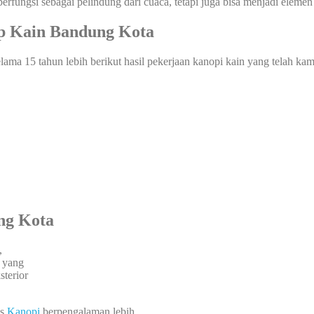
erfungsi sebagai pelindung dari cuaca, tetapi juga bisa menjadi elemen
p Kain Bandung Kota
ama 15 tahun lebih berikut hasil pekerjaan kanopi kain yang telah kam
ng Kota
,
a yang
terior
is
Kanopi
berpengalaman lebih