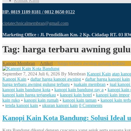
Kontak Kami
HP. 0819 1189 8181 / 0812 8650 0122
ciptatechnicalmembran@gmail.com
Marketing Office : Jl. Pendidikan Km. 2 Kp. Cidadap RT. 03 
Tag: harga terbaru awning gulu
Kanopi Membran
>
Artikel
>
harga terbaru awning gulung terbaru
September 7, 2024
Juli 6, 2026
By
Membran
Kanopi Kain
atap kanop
Kanopi Kain
•
daftar harga kanopi awning
•
daftar harga kanopi kain
harga terbaru awning gulung terbaru
•
juakain membran
•
jual kanopi
kanopi kain bandung kota
•
kanopi kain bandung ray a
•
kanopi kain 
kanopi kain harga terjangkau
•
kanopi kain hotel
•
kanopi kain impor
kain ruko
•
kanopi kain rumah
•
kanopi kain taman
•
kanopi kain terb
•
tenda kanopi kain
•
ukuran kanopi kain
0 Comments
Kanopi Kain Kota Bandung: Solusi Ideal
Kota Bandung dikenal dengan cuacanya yang sejuk serta suasana kota