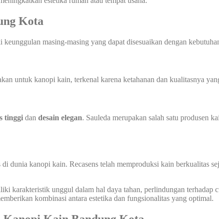
 meningkatkan estetika rumah atau tempat usaha.
ung Kota
ki keunggulan masing-masing yang dapat disesuaikan dengan kebutuhan
n untuk kanopi kain, terkenal karena ketahanan dan kualitasnya yang 
s tinggi
dan
desain elegan
. Sauleda merupakan salah satu produsen ka
 di dunia kanopi kain. Recasens telah memproduksi kain berkualitas s
ki karakteristik unggul dalam hal daya tahan, perlindungan terhadap cua
berikan kombinasi antara estetika dan fungsionalitas yang optimal.