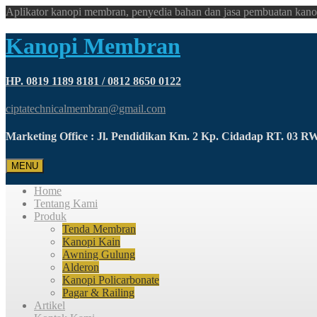
Aplikator kanopi membran, penyedia bahan dan jasa pembuatan kano
Kanopi Membran
HP. 0819 1189 8181 / 0812 8650 0122
ciptatechnicalmembran@gmail.com
Marketing Office : Jl. Pendidikan Km. 2 Kp. Cidadap RT. 03 
MENU
Home
Tentang Kami
Produk
Tenda Membran
Kanopi Kain
Awning Gulung
Alderon
Kanopi Policarbonate
Pagar & Railing
Artikel