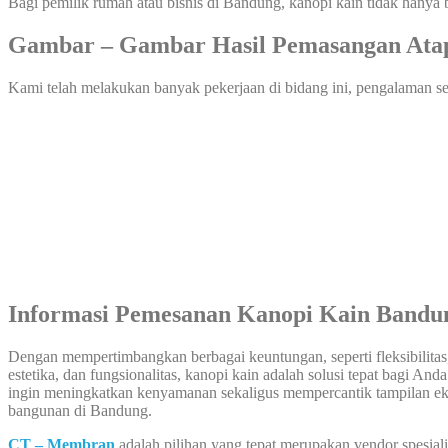
Bagi pemilik rumah atau bisnis di Bandung, kanopi kain tidak hanya b
Gambar – Gambar Hasil Pemasangan Ata
Kami telah melakukan banyak pekerjaan di bidang ini, pengalaman sel
Informasi Pemesanan Kanopi Kain Bandu
Dengan mempertimbangkan berbagai keuntungan, seperti fleksibilitas
estetika, dan fungsionalitas, kanopi kain adalah solusi tepat bagi And
ingin meningkatkan kenyamanan sekaligus mempercantik tampilan eks
bangunan di Bandung.
CT – Membran
adalah pilihan yang tepat merupakan vendor spesial