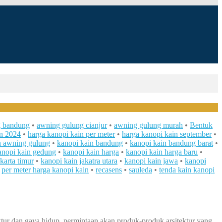
g bandung
•
awning gulung cianjur
•
awning gulung murah
•
Bentuk
in 2024
•
harga kanopi kain per meter
•
harga kanopi kain september
•
n awning gulung
•
kanopi kain bandung
•
kanopi kain bandung barat
•
anopi kain gedung
•
kanopi kain harga
•
kanopi kain harga baru
•
karta timur
•
kanopi kain jakatra utara
•
kanopi kain jawa
•
kanopi
•
per meter harga kanopi kain
•
recasens
•
sauleda
•
tenda kain kanopi
tur dan gaya hidup, permintaan akan produk-produk arsitektur yang