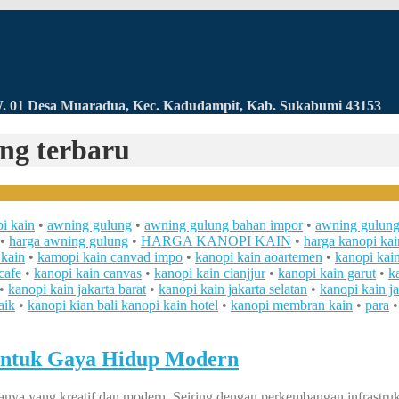
RW. 01 Desa Muaradua, Kec. Kadudampit, Kab. Sukabumi 43153
ng terbaru
i kain
•
awning gulung
•
awning gulung bahan impor
•
awning gulun
•
harga awning gulung
•
HARGA KANOPI KAIN
•
harga kanopi ka
 kain
•
kamopi kain canvad impo
•
kanopi kain aoartemen
•
kanopi kai
cafe
•
kanopi kain canvas
•
kanopi kain cianjjur
•
kanopi kain garut
•
k
•
kanopi kain jakarta barat
•
kanopi kain jakarta selatan
•
kanopi kain ja
aik
•
kanopi kian bali kanopi kain hotel
•
kanopi membran kain
•
para
 untuk Gaya Hidup Modern
nya yang kreatif dan modern. Seiring dengan perkembangan infrastruk