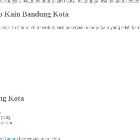
erfungsi sebagai pelindung dari cuaca, tetapi juga bisa menjadi elemen
p Kain Bandung Kota
ama 15 tahun lebih berikut hasil pekerjaan kanopi kain yang telah kam
ng Kota
,
a yang
terior
is
Kanopi
berpengalaman lebih