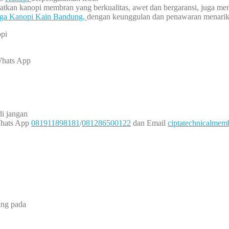
patkan kanopi membran yang berkualitas, awet dan bergaransi, juga m
ga Kanopi Kain Bandung,
dengan keunggulan dan penawaran menarik d
opi
Whats App
i jangan
Whats App
081911898181
/
081286500122
dan Email
ciptatechnicalme
ung pada