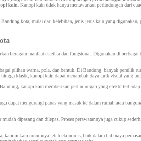
opi kain
. Kanopi kain tidak hanya menawarkan perlindungan dari cuac
Bandung kota, mulai dari kelebihan, jenis-jenis kain yang digunakan
ota
an beragam manfaat estetika dan fungsional. Digunakan di berbagai te
bagai pilihan warna, pola, dan bentuk. Di Bandung, banyak pemilik 
s hingga klasik, kanopi kain dapat menambah daya tarik visual yang uni
Bandung, kanopi kain memberikan perlindungan yang efektif terhadap h
in juga dapat mengurangi panas yang masuk ke dalam rumah atau bang
r mudah dipasang dan dilepas. Proses perawatannya juga cukup sederh
a, kanopi kain umumnya lebih ekonomis, baik dalam hal biaya pemas