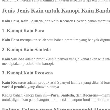
baik untuk mereka yang memiliki anggaran terbatas tetapi tetap ingin
Jenis-Jenis Kain untuk Kanopi Kain Band
Kain Para
,
kain Sauleda
, dan
kain Recasens
. Setiap bahan memili
1. Kanopi Kain Para
Kain Para
merupakan salah satu bahan premium yang banyak digunaka
2. Kanopi Kain Sauleda
Kain Sauleda
adalah produk asal Spanyol yang dikenal akan
kualita
menciptakan produk kain kanopi.
3. Kanopi Kain Recasens
Kain Recasens
adalah produk asal Spanyol lainnya yang dikenal luas
variasi produk
yang ditawarkannya.
Ketiga bahan kanopi kain ini—
Para
,
Sauleda
, dan
Recasens
—memili
untuk digunakan pada bangunan komersial maupun hunian pribadi, mem