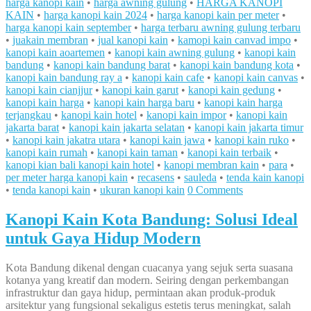
harga kanopi kain
•
harga awning gulung
•
HARGA KANOPI
KAIN
•
harga kanopi kain 2024
•
harga kanopi kain per meter
•
harga kanopi kain september
•
harga terbaru awning gulung terbaru
•
juakain membran
•
jual kanopi kain
•
kamopi kain canvad impo
•
kanopi kain aoartemen
•
kanopi kain awning gulung
•
kanopi kain
bandung
•
kanopi kain bandung barat
•
kanopi kain bandung kota
•
kanopi kain bandung ray a
•
kanopi kain cafe
•
kanopi kain canvas
•
kanopi kain cianjjur
•
kanopi kain garut
•
kanopi kain gedung
•
kanopi kain harga
•
kanopi kain harga baru
•
kanopi kain harga
terjangkau
•
kanopi kain hotel
•
kanopi kain impor
•
kanopi kain
jakarta barat
•
kanopi kain jakarta selatan
•
kanopi kain jakarta timur
•
kanopi kain jakatra utara
•
kanopi kain jawa
•
kanopi kain ruko
•
kanopi kain rumah
•
kanopi kain taman
•
kanopi kain terbaik
•
kanopi kian bali kanopi kain hotel
•
kanopi membran kain
•
para
•
per meter harga kanopi kain
•
recasens
•
sauleda
•
tenda kain kanopi
•
tenda kanopi kain
•
ukuran kanopi kain
0 Comments
Kanopi Kain Kota Bandung: Solusi Ideal
untuk Gaya Hidup Modern
Kota Bandung dikenal dengan cuacanya yang sejuk serta suasana
kotanya yang kreatif dan modern. Seiring dengan perkembangan
infrastruktur dan gaya hidup, permintaan akan produk-produk
arsitektur yang fungsional sekaligus estetis terus meningkat, salah