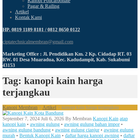
Kanopi Policarbonate
Pagar & Railing
Artikel
Kontak Kami
HP. 0819 1189 8181 / 0812 8650 0122
ciptatechnicalmembran@gmail.com
Marketing Office : Jl. Pendidikan Km. 2 Kp. Cidadap RT. 03
RW. 01 Desa Muaradua, Kec. Kadudampit, Kab. Sukabumi
43153
Tag: kanopi kain harga
terjangkau
Kanopi Membran
>
Artikel
>
kanopi kain harga terjangkau
September 7, 2024
Juli 6, 2026
By
Membran
Kanopi Kain
atap
kanopi kain
•
awning gulung
•
awning gulung bahan impor
•
awning gulung bandung
•
awning gulung cianjur
•
awning gulung
murah
•
Bentuk Kanopi Kain
•
daftar harga kanopi awning
•
daftar