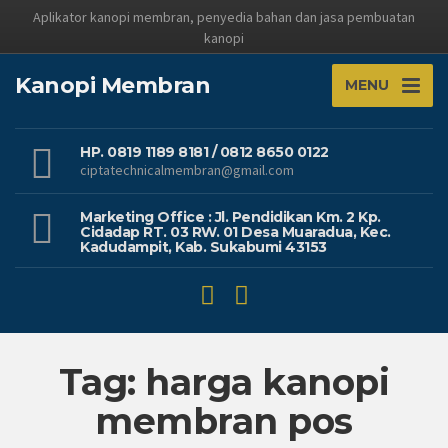
Aplikator kanopi membran, penyedia bahan dan jasa pembuatan
kanopi
Kanopi Membran
MENU
HP. 0819 1189 8181 / 0812 8650 0122
ciptatechnicalmembran@gmail.com
Marketing Office : Jl. Pendidikan Km. 2 Kp.
Cidadap RT. 03 RW. 01 Desa Muaradua, Kec.
Kadudampit, Kab. Sukabumi 43153
Tag: harga kanopi
membran pos