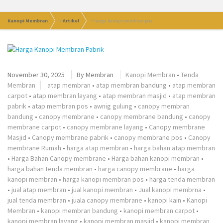
Kanopi Membran
>
Artikel
>
harga kanopi membran pos
November 30, 2025
By
Membran
Kanopi Membran
•
Tenda
Membran
atap membran
•
atap membran bandung
•
atap membran
carpot
•
atap membran layang
•
atap membran masjid
•
atap membran
pabrik
•
atap membran pos
•
awnig gulung
•
canopy membran
bandung
•
canopy membrane
•
canopy membrane bandung
•
canopy
membrane carpot
•
canopy membrane layang
•
Canopy membrane
Masjid
•
Canopy membrane pabrik
•
canopy membrane pos
•
Canopy
membrane Rumah
•
harga atap membran
•
harga bahan atap membran
•
Harga Bahan Canopy membrane
•
Harga bahan kanopi membran
•
harga bahan tenda membran
•
harga canopy membrane
•
harga
kanopi membran
•
harga kanopi membran pos
•
harga tenda membran
•
jual atap membran
•
jual kanopi membran
•
Jual kanopi membrna
•
jual tenda membran
•
juala canopy membrane
•
kanopi kain
•
Kanopi
Membran
•
kanopi membran bandung
•
kanopi membran carpot
•
kanopi membran layang
•
kanopi membran masjid
•
kanopi membran