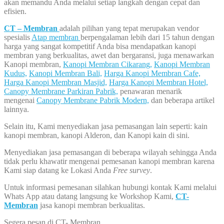
akan memandu Anda melalui setiap langkah dengan cepat dan
efisien.
CT – Membran
adalah pilihan yang tepat merupakan vendor
spesialis
Atap membran
berpengalaman lebih dari 15 tahun dengan
harga yang sangat kompetitif Anda bisa mendapatkan kanopi
membran yang berkualitas, awet dan bergaransi, juga menawarkan
Kanopi membran,
Kanopi Membran Cikarang,
Kanopi Membran
Kudus,
Kanopi Membran Bali,
Harga Kanopi Membran Cafe,
Harga Kanopi Membran Masjid,
Harga Kanopi Membran Hotel,
Canopy Membrane Parkiran Pabrik,
penawaran menarik
mengenai
Canopy Membrane Pabrik Modern,
dan beberapa artikel
lainnya.
Selain itu, Kami menyediakan jasa pemasangan lain seperti: kain
kanopi membran, kanopi Alderon, dan Kanopi kain di sini.
Menyediakan jasa pemasangan di beberapa wilayah sehingga Anda
tidak perlu khawatir mengenai pemesanan kanopi membran karena
Kami siap datang ke Lokasi Anda
Free survey
.
Untuk informasi pemesanan silahkan hubungi kontak Kami melalui
Whats App atau datang langsung ke Workshop Kami,
CT-
Membran
jasa kanopi membran berkualitas.
Segera pesan di CT- Membran