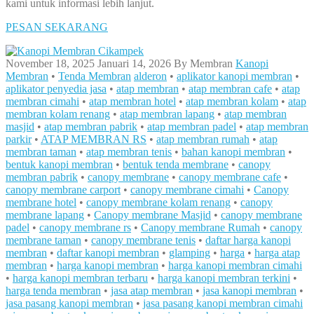
kami untuk informasi lebih lanjut.
PESAN SEKARANG
November 18, 2025
Januari 14, 2026
By
Membran
Kanopi
Membran
•
Tenda Membran
alderon
•
aplikator kanopi membran
•
aplikator penyedia jasa
•
atap membran
•
atap membran cafe
•
atap
membran cimahi
•
atap membran hotel
•
atap membran kolam
•
atap
membran kolam renang
•
atap membran lapang
•
atap membran
masjid
•
atap membran pabrik
•
atap membran padel
•
atap membran
parkir
•
ATAP MEMBRAN RS
•
atap membran rumah
•
atap
membran taman
•
atap membran tenis
•
bahan kanopi membran
•
bentuk kanopi membran
•
bentuk tenda membrane
•
canopy
membran pabrik
•
canopy membrane
•
canopy membrane cafe
•
canopy membrane carport
•
canopy membrane cimahi
•
Canopy
membrane hotel
•
canopy membrane kolam renang
•
canopy
membrane lapang
•
Canopy membrane Masjid
•
canopy membrane
padel
•
canopy membrane rs
•
Canopy membrane Rumah
•
canopy
membrane taman
•
canopy membrane tenis
•
daftar harga kanopi
membran
•
daftar kanopi membran
•
glamping
•
harga
•
harga atap
membran
•
harga kanopi membran
•
harga kanopi membran cimahi
•
harga kanopi membran terbaru
•
harga kanopi membran terkini
•
harga tenda membran
•
jasa atap membran
•
jasa kanopi membran
•
jasa pasang kanopi membran
•
jasa pasang kanopi membran cimahi