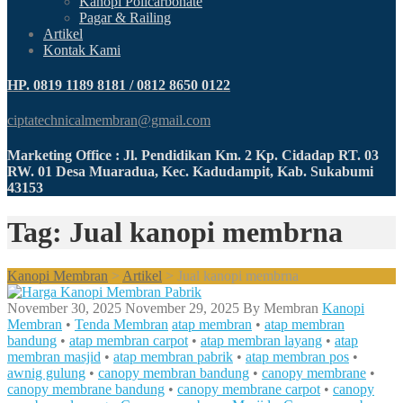
Kanopi Policarbonate
Pagar & Railing
Artikel
Kontak Kami
HP. 0819 1189 8181 / 0812 8650 0122
ciptatechnicalmembran@gmail.com
Marketing Office : Jl. Pendidikan Km. 2 Kp. Cidadap RT. 03
RW. 01 Desa Muaradua, Kec. Kadudampit, Kab. Sukabumi
43153
Tag: Jual kanopi membrna
Kanopi Membran
>
Artikel
>
Jual kanopi membrna
November 30, 2025
November 29, 2025
By
Membran
Kanopi
Membran
•
Tenda Membran
atap membran
•
atap membran
bandung
•
atap membran carpot
•
atap membran layang
•
atap
membran masjid
•
atap membran pabrik
•
atap membran pos
•
awnig gulung
•
canopy membran bandung
•
canopy membrane
•
canopy membrane bandung
•
canopy membrane carpot
•
canopy