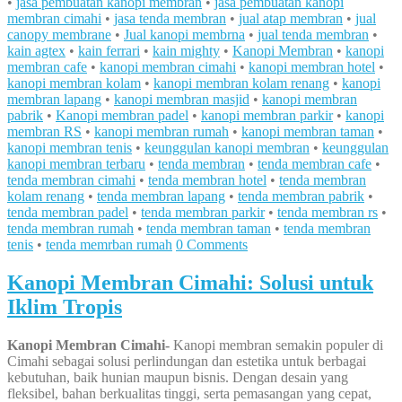
•
jasa pembuatan kanopi membran
•
jasa pembuatan kanopi
membran cimahi
•
jasa tenda membran
•
jual atap membran
•
jual
canopy membrane
•
Jual kanopi membrna
•
jual tenda membran
•
kain agtex
•
kain ferrari
•
kain mighty
•
Kanopi Membran
•
kanopi
membran cafe
•
kanopi membran cimahi
•
kanopi membran hotel
•
kanopi membran kolam
•
kanopi membran kolam renang
•
kanopi
membran lapang
•
kanopi membran masjid
•
kanopi membran
pabrik
•
Kanopi membran padel
•
kanopi membran parkir
•
kanopi
membran RS
•
kanopi membran rumah
•
kanopi membran taman
•
kanopi membran tenis
•
keunggulan kanopi membran
•
keunggulan
kanopi membran terbaru
•
tenda membran
•
tenda membran cafe
•
tenda membran cimahi
•
tenda membran hotel
•
tenda membran
kolam renang
•
tenda membran lapang
•
tenda membran pabrik
•
tenda membran padel
•
tenda membran parkir
•
tenda membran rs
•
tenda membran rumah
•
tenda membran taman
•
tenda membran
tenis
•
tenda memrban rumah
0 Comments
Kanopi Membran Cimahi: Solusi untuk
Iklim Tropis
Kanopi Membran Cimahi-
Kanopi membran semakin populer di
Cimahi sebagai solusi perlindungan dan estetika untuk berbagai
kebutuhan, baik hunian maupun bisnis. Dengan desain yang
fleksibel, bahan berkualitas tinggi, serta pemasangan yang cepat,