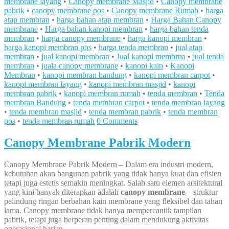
membrane layang
•
Canopy membrane Masjid
•
Canopy membrane
pabrik
•
canopy membrane pos
•
Canopy membrane Rumah
•
harga
atap membran
•
harga bahan atap membran
•
Harga Bahan Canopy
membrane
•
Harga bahan kanopi membran
•
harga bahan tenda
membran
•
harga canopy membrane
•
harga kanopi membran
•
harga kanopi membran pos
•
harga tenda membran
•
jual atap
membran
•
jual kanopi membran
•
Jual kanopi membrna
•
jual tenda
membran
•
juala canopy membrane
•
kanopi kain
•
Kanopi
Membran
•
kanopi membran bandung
•
kanopi membran carpot
•
kanopi membran layang
•
kanopi membran masjid
•
kanopi
membran pabrik
•
kanopi membran rumah
•
tenda membran
•
Tenda
membran Bandung
•
tenda membran carpot
•
tenda membran layang
•
tenda membran masjid
•
tenda membran pabrik
•
tenda membran
pos
•
tenda membran rumah
0 Comments
Canopy Membrane Pabrik Modern
Canopy Membrane Pabrik Modern – Dalam era industri modern,
kebutuhan akan bangunan pabrik yang tidak hanya kuat dan efisien
tetapi juga estetis semakin meningkat. Salah satu elemen arsitektural
yang kini banyak diterapkan adalah
canopy membrane
—struktur
pelindung ringan berbahan kain membrane yang fleksibel dan tahan
lama. Canopy membrane tidak hanya mempercantik tampilan
pabrik, tetapi juga berperan penting dalam mendukung aktivitas
operasional harian.