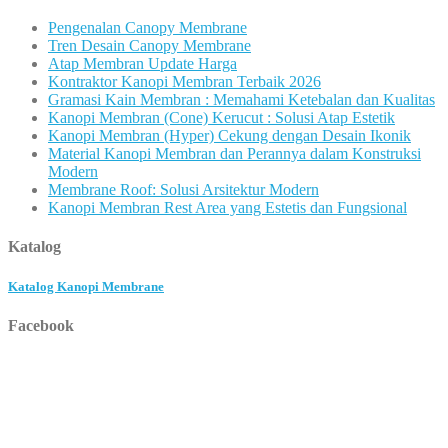
Pengenalan Canopy Membrane
Tren Desain Canopy Membrane
Atap Membran Update Harga
Kontraktor Kanopi Membran Terbaik 2026
Gramasi Kain Membran : Memahami Ketebalan dan Kualitas
Kanopi Membran (Cone) Kerucut : Solusi Atap Estetik
Kanopi Membran (Hyper) Cekung dengan Desain Ikonik
Material Kanopi Membran dan Perannya dalam Konstruksi
Modern
Membrane Roof: Solusi Arsitektur Modern
Kanopi Membran Rest Area yang Estetis dan Fungsional
Katalog
Katalog Kanopi Membrane
Facebook