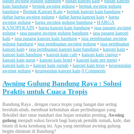
bahan awning gulung bandung
•
bahan kanopi kain
•
bahan kanopi
kain bandung
•
bentuk awning gulung
•
bentuk awning gulung
bandung
•
Bentuk Kanopi Kain
•
bentuk kanopi kain bandung
•
daftar harga awning gulung
•
daftar harga kanopi kain
•
harga
awning gulung
•
harga awning gulung bandung
•
HARGA
KANOPI KAIN
•
harga kanopi kain bandung
•
jasa pasang awning
gulung
•
jasa pasang awning gulung bandung
•
jasa pasang kanopi
kain
•
jasa pasang kanopi kain bandung
•
jasa pembiuatan awning
gulung bandung
•
jasa pembuatan awning gulung
•
jasa pembuatan
kanopi kain
•
jasa pembuatan kanopi kain bandung
•
kanopi kain
•
kanopi kain bandung
•
kanopi kain cafe
•
kanopi kain cianjur
•
kanopi kain garut
•
kanopi kain hotel
•
kanopi kain per meter
•
kanopi kain rs
•
kanopi kain rumah
•
kanopi kain teras
•
keunggulan
awning gulung
•
keunggulan kanopi kain
0 Comments
Awning Gulung Bandung Raya : Solusi
Praktis untuk Cuaca Tropis
Bandung Raya , dengan cuaca tropis yang hangat dan sering
berubah-ubah, membuat kebutuhan akan perlindungan yang
fleksibel dari sinar matahari dan hujan semakin penting,
Awning
gulung
menjadi solusi favorit bagi banyak pemilik rumah, kafe, dan
bisnis di kota kembang ini. Apa yang membuat awning gulung
begitu diminati di Bandung?