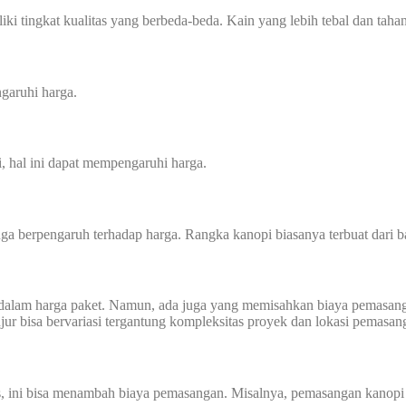
ki tingkat kualitas yang berbeda-beda. Kain yang lebih tebal dan tahan
garuhi harga.
i, hal ini dapat mempengaruhi harga.
a berpengaruh terhadap harga. Rangka kanopi biasanya terbuat dari ba
dalam harga paket. Namun, ada juga yang memisahkan biaya pemasang
njur bisa bervariasi tergantung kompleksitas proyek dan lokasi pemasan
us, ini bisa menambah biaya pemasangan. Misalnya, pemasangan kanopi d