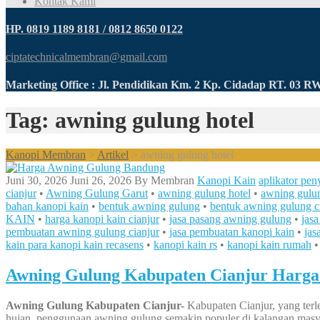
Kontak Kami
HP. 0819 1189 8181 / 0812 8650 0122
ciptatechnicalmembran@gmail.com
Marketing Office : Jl. Pendidikan Km. 2 Kp. Cidadap RT. 03 
Tag: awning gulung hotel
Kanopi Membran
>
Artikel
>
awning gulung hotel
Juni 30, 2026
Juni 26, 2026
By
Membran
Kanopi Kain
aplikator pen
cianjur
•
Awning Gulung Garut
•
awning gulung hotel
•
awning gulun
bahan kanopi kain
•
bentuk awning gulung
•
bentuk awning gulung c
KAIN
•
harga kanopi kain cianjur
•
jasa pasang awning gulung
•
jas
pembuatan awning gulung cianjur
•
jasa pembuatan kanopi kain
•
jas
kain para kanopi kain recasens
•
kanopi kain rs
•
kanopi kain rumah
Awning Gulung Kabupaten Cianjur Harga 
Awning Gulung Kabupaten Cianjur-
Kabupaten Cianjur, yang terl
hujan, penggunaan awning gulung semakin populer di kalangan masya