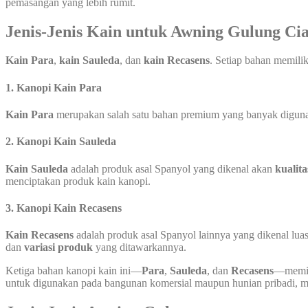
pemasangan yang lebih rumit.
Jenis-Jenis Kain untuk Awning Gulung Ci
Kain Para
,
kain Sauleda
, dan
kain Recasens
. Setiap bahan memili
1.
Kanopi Kain Para
Kain Para
merupakan salah satu bahan premium yang banyak digunaka
2.
Kanopi Kain Sauleda
Kain Sauleda
adalah produk asal Spanyol yang dikenal akan
kualita
menciptakan produk kain kanopi.
3.
Kanopi Kain Recasens
Kain Recasens
adalah produk asal Spanyol lainnya yang dikenal luas
dan
variasi produk
yang ditawarkannya.
Ketiga bahan kanopi kain ini—
Para
,
Sauleda
, dan
Recasens
—memili
untuk digunakan pada bangunan komersial maupun hunian pribadi, mem