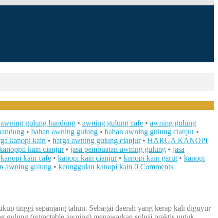
•
awning gulung bandung
•
awning gulung cafe
•
awning gulung
bandung
•
bahan awning gulung
•
bahan awning gulung cianjur
•
rga kanopi kain
•
harga awning gulung cianjur
•
HARGA KANOPI
kanoppii kain cianjur
•
jasa pembuatan awning gulung
•
jasa
•
kanopi kain cafe
•
kanopi kain cianjur
•
kanopi kain garut
•
kanopi
n awning gulung
•
keunggulan kanopi kain
0 Comments
cukup tinggi sepanjang tahun. Sebagai daerah yang kerap kali diguyur
 gulung (retractable awning) menawarkan solusi praktis untuk