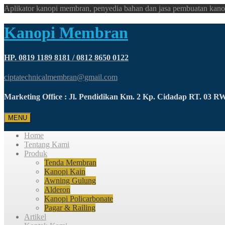
Aplikator kanopi membran, penyedia bahan dan jasa pembuatan kano
Kanopi Membran
HP. 0819 1189 8181 / 0812 8650 0122
ciptatechnicalmembran@gmail.com
Marketing Office : Jl. Pendidikan Km. 2 Kp. Cidadap RT. 03 
MENU
Home
Tentang Kami
Produk
Tenda Membran
Kanopi Kain
Awning Gulung
Alderon
Kanopi Policarbonate
Pagar & Railing
Artikel