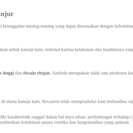
anjur
ki keunggulan masing-masing yang dapat disesuaikan dengan kebutuhan
n untuk kanopi kain, terkenal karena ketahanan dan kualitasnya yang 
s tinggi
dan
desain elegan
. Sauleda merupakan salah satu produsen ka
 di dunia kanopi kain. Recasens telah memproduksi kain berkualitas s
ki karakteristik unggul dalam hal daya tahan, perlindungan terhadap cua
berikan kombinasi antara estetika dan fungsionalitas yang optimal.