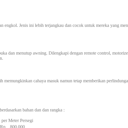
an engkol. Jenis ini lebih terjangkau dan cocok untuk mereka yang m
mbuka dan menutup awning. Dilengkapi dengan remote control, motorize
n.
ih memungkinkan cahaya masuk namun tetap memberikan perlindungan d
berdasarkan bahan dan dan rangka :
 per Meter Persegi
– Rp 800.000