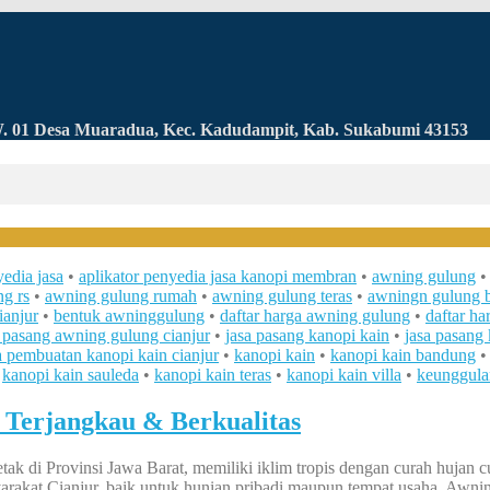
RW. 01 Desa Muaradua, Kec. Kadudampit, Kab. Sukabumi 43153
yedia jasa
•
aplikator penyedia jasa kanopi membran
•
awning gulung
g rs
•
awning gulung rumah
•
awning gulung teras
•
awningn gulung 
ianjur
•
bentuk awninggulung
•
daftar harga awning gulung
•
daftar ha
a pasang awning gulung cianjur
•
jasa pasang kanopi kain
•
jasa pasang 
a pembuatan kanopi kain cianjur
•
kanopi kain
•
kanopi kain bandung
•
kanopi kain sauleda
•
kanopi kain teras
•
kanopi kain villa
•
keunggula
Terjangkau & Berkualitas
etak di Provinsi Jawa Barat, memiliki iklim tropis dengan curah hujan 
rakat Cianjur, baik untuk hunian pribadi maupun tempat usaha. Awning