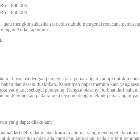
– Rp 800.000
– Rp 850.000
, atau mengkonsultasikan terlebih dahulu mengenai renacana pemasa
g dengan Anda kapanpun.
i.
ukan konsultasi dengan penyedia jasa pemasangan kanopi untuk menen
n bahan dan desain dilakukan. Konsumen dapat memilih kain yang sesua
ka yang kuat sebagai penopang. Rangka biasanya terbuat dari bahan lo
mudian ditempelkan pada rangka tersebut dengan teknik pemasangan yan
atan yang dapat dilakukan:
rutama dari debu, daun, atau kotoran lainnya yang menempel, dapat m
 untuk memastikan tidak ada karat atau kerusakan pada struktur penopa