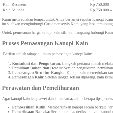
Kain Recasens
Rp 750.000 
Kain Sauleda
Rp 750.000 
Kami menyediakan tempat untuk Anda bertanya seputar Kanopi Kain 
itu silahkan menghubungi Customer servis Kami yang bisa terhubun
Untuk pemesanan harga kanopi kain silahkan langsung hubungi Kam
Proses Pemasangan Kanopi Kain
Berikut adalah tahapan umum pemasangan kanopi kain:
Konsultasi dan Pengukuran
: Langkah pertama adalah melak
Pemilihan Bahan dan Desain
: Setelah pengukuran, pemiliha
Pemasangan Struktur Rangka
: Kanopi kain memerlukan rang
Pemasangan Kain
: Setelah rangka selesai dipasang, kain ke
Perawatan dan Pemeliharaan
Agar kanopi kain tetap awet dan tahan lama, ada beberapa tips peraw
Pembersihan Rutin
: Membersihkan kanopi secara berkala, te
Pemeriksaan Rangka
: Secara berkala, periksa rangka kanopi