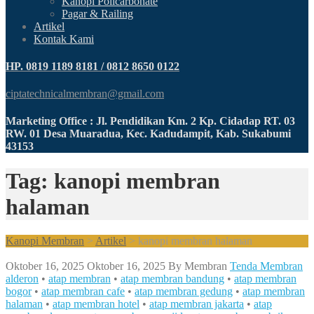
Kanopi Policarbonate
Pagar & Railing
Artikel
Kontak Kami
HP. 0819 1189 8181 / 0812 8650 0122
ciptatechnicalmembran@gmail.com
Marketing Office : Jl. Pendidikan Km. 2 Kp. Cidadap RT. 03
RW. 01 Desa Muaradua, Kec. Kadudampit, Kab. Sukabumi
43153
Tag: kanopi membran
halaman
Kanopi Membran
>
Artikel
>
kanopi membran halaman
Oktober 16, 2025
Oktober 16, 2025
By
Membran
Tenda Membran
alderon
•
atap membran
•
atap membran bandung
•
atap membran
bogor
•
atap membran cafe
•
atap membran gedung
•
atap membran
halaman
•
atap membran hotel
•
atap membran jakarta
•
atap