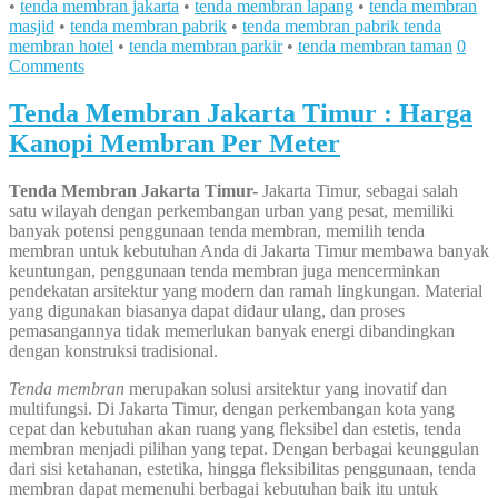
•
tenda membran jakarta
•
tenda membran lapang
•
tenda membran
masjid
•
tenda membran pabrik
•
tenda membran pabrik tenda
membran hotel
•
tenda membran parkir
•
tenda membran taman
0
Comments
Tenda Membran Jakarta Timur : Harga
Kanopi Membran Per Meter
Tenda Membran Jakarta Timur-
Jakarta Timur, sebagai salah
satu wilayah dengan perkembangan urban yang pesat, memiliki
banyak potensi penggunaan tenda membran, memilih tenda
membran untuk kebutuhan Anda di Jakarta Timur membawa banyak
keuntungan, penggunaan tenda membran juga mencerminkan
pendekatan arsitektur yang modern dan ramah lingkungan. Material
yang digunakan biasanya dapat didaur ulang, dan proses
pemasangannya tidak memerlukan banyak energi dibandingkan
dengan konstruksi tradisional.
Tenda membran
merupakan solusi arsitektur yang inovatif dan
multifungsi. Di Jakarta Timur, dengan perkembangan kota yang
cepat dan kebutuhan akan ruang yang fleksibel dan estetis, tenda
membran menjadi pilihan yang tepat. Dengan berbagai keunggulan
dari sisi ketahanan, estetika, hingga fleksibilitas penggunaan, tenda
membran dapat memenuhi berbagai kebutuhan baik itu untuk