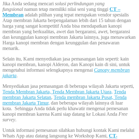
Jika Anda sedang mencari
solusi perlindungan yang
fungsional
namun tetap memiliki nilai seni yang tinggi
CT –
Membran
adalah pilihan yang tepat merupakan vendor spesialis
Atap membran Jakarta berpengalaman lebih dari 15 tahun dengan
harga yang sangat kompetitif Anda bisa mendapatkan kanopi
membran yang berkualitas, awet dan bergaransi, awet, bergaransi
dan keunggulan kanopi membran Jakarta lainnya, juga menawarkan
Harga kanopi membran dengan keunggulan dan penawaran
menarik.
Selain itu, Kami menyediakan jasa pemasangan lain seperti: kain
kanopi membran, kanopi Alderon, dan Kanopi kain di sini, untuk
mengetahui informasi selengkapnya mengenai
Canopy membran
jakarta
.
Menyediakan jasa pemasangan di beberapa wilayah Jakarta seperti,
Tenda Membran Jakarta,
Tenda Membran Jakarta Utara,
Tenda
membran Jakarta Selatan
,
Tenda membran Jakarta Pusat,
Tenda
membran Jakarta Timur,
dan beberapa wilayah lainnya di luar
kota. Sehingga Anda tidak perlu khawatir mengenai pemesanan
kanopi membran karena Kami siap datang ke Lokasi Anda
Free
survey
.
Untuk informasi pemesanan silahkan hubungi kontak Kami melalui
Whats App atau datang langsung ke Workshop Kami,
CT-