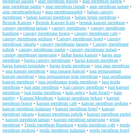
membran lapang
•
atap membran masjid
•
atap membran pabrik
•
atap membran parkir
•
atap membran rumah
•
atap membran taman
•
atap membranbekasi
•
atap membranparkir
•
bahan canopy
membrane
•
bahan kanopi membran
•
bahan tenda membran
•
Bentuk Kanopi
•
Bentuk Kanopi Kain
•
bentuk kanopi membran
•
canopy membran taman
•
canopy membrane
•
canopy membrane
bandung
•
canopy membrane bogor
•
canopy membrane cafe
•
canopy membrane gedung
•
Canopy membrane hotel
•
canopy
membrane jakarta
•
canopy membrane lapang
•
Canopy membrane
pabrik
•
canopy membrane parkir
•
canopy membrane taman
•
canopy membrane tangerang
•
daftar harga kanopi
•
harga atap
membran
•
harga canopy membrane
•
harga kanopi membran
•
harga kanopi terupdate
•
harga tenda membran
•
jasa atap membran
•
jasa kanopi membran
•
jasa pasang kanopi
•
jasa pemasangan
kanopi membran
•
jasa pemasangan teda membran
•
jasa pembuatan
kanopi membran
•
jasa pembuatan tenda membran
•
jasa tenda
membran
•
jual atap membran
•
jual canopy membran
•
jual kanopi
membran
•
jual tenda membran
•
kain agtex
•
kain ferarri
•
kain
mighty
•
Kanopi Membran
•
kanopi membran bekasi
•
kanopi
membran bogor
•
kanopi membran cafe
•
kanopi membran gedung
•
kanopi membran halaman
•
kanopi membran hotel
•
kanopi
membran jakarta
•
kanopi membran pabrik
•
kanopi membran parkir
•
kanopi membran taman
•
kanopi membran tangerang
•
tenda
membran
•
Tenda membran Bandung
•
tenda membran cafe
•
tenda
membran gedung
•
tenda membran halaman
•
tenda membran hotel