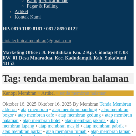
Kanopi Policarbonate
Pagar & Railing
Artikel
Kontak Kami
HP. 0819 1189 8181 / 0812 8650 0122
ciptatechnicalmembran@gmail.com
Marketing Office : Jl. Pendidikan Km. 2 Kp. Cidadap RT. 03
RW. 01 Desa Muaradua, Kec. Kadudampit, Kab. Sukabumi
43153
Tag: tenda membran halaman
Kanopi Membran
>
Artikel
>
tenda membran halaman
Oktober 16, 2025
Oktober 16, 2025
By
Membran
Tenda Membran
alderon
•
atap membran
•
atap membran bandung
•
atap membran
bogor
•
atap membran cafe
•
atap membran gedung
•
atap membran
halaman
•
atap membran hotel
•
atap membran jakarta
•
atap
membran lapang
•
atap membran masjid
•
atap membran pabrik
•
atap membran parkir
•
atap membran rumah
•
atap membran taman
•