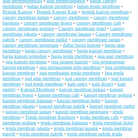
atap membranbekasi
•
atap membranparkir
•
bahan canopy
membrane
•
bahan kanopi membran
•
bahan tenda membran
•
Bentuk Kanopi
•
Bentuk Kanopi Kain
•
bentuk kanopi membran
•
canopy membran taman
•
canopy membrane
•
canopy membrane
bandung
•
canopy membrane bogor
•
canopy membrane cafe
•
canopy membrane gedung
•
Canopy membrane hotel
•
canopy
membrane jakarta
•
canopy membrane lapang
•
Canopy membrane
pabrik
•
canopy membrane parkir
•
canopy membrane taman
•
canopy membrane tangerang
•
daftar harga kanopi
•
harga atap
membran
•
harga canopy membrane
•
harga kanopi membran
•
harga kanopi terupdate
•
harga tenda membran
•
jasa atap membran
•
jasa kanopi membran
•
jasa pasang kanopi
•
jasa pemasangan
kanopi membran
•
jasa pemasangan teda membran
•
jasa pembuatan
kanopi membran
•
jasa pembuatan tenda membran
•
jasa tenda
membran
•
jual atap membran
•
jual canopy membran
•
jual kanopi
membran
•
jual tenda membran
•
kain agtex
•
kain ferarri
•
kain
mighty
•
Kanopi Membran
•
kanopi membran bekasi
•
kanopi
membran bogor
•
kanopi membran cafe
•
kanopi membran gedung
•
kanopi membran halaman
•
kanopi membran hotel
•
kanopi
membran jakarta
•
kanopi membran pabrik
•
kanopi membran parkir
•
kanopi membran taman
•
kanopi membran tangerang
•
tenda
membran
•
Tenda membran Bandung
•
tenda membran cafe
•
tenda
membran gedung
•
tenda membran halaman
•
tenda membran hotel
•
tenda membran jakarta
•
tenda membran lapang
•
tenda membran
masjid
•
tenda membran pabrik
•
tenda membran pabrik tenda