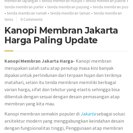
membran lapangan
•
tenda membran masjid
•
tenda membran pabrik
•
tenda membran parkir
•
tenda membran payung
•
tenda membran pos
•
tenda membran rumah
•
tenda membran taman
•
tenda membran
tenis
0 Comments
Kanopi Membran Jakarta
Harga Paling Update
Kanopi Membran Jakarta Harga-
Kanopi membran
merupakan salah satu atap penutup masa kini banyak
dipakai untuk perlindunan dari terpaan hujan dan teriknya
matahari, selain itu tenda membran memiliki berbagai
varian harga, sifat dan tekstur yang elastis sehingga bisa
dibentuk dengan sesuai dengan desain pemasangan atap
membran yang kita mau.
Kanopi membran semakin populer di
Jakarta
sebagai solusi
arsitektur modern yang menggabungkan keindahan desain
dengan fungsionalitas tinggi, Penggunaan atap membran