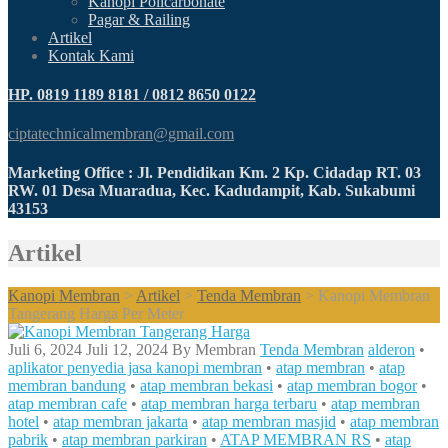
Kanopi Policarbonate
Pagar & Railing
Artikel
Kontak Kami
HP. 0819 1189 8181 / 0812 8650 0122
ciptatechnicalmembran@gmail.com
Marketing Office : Jl. Pendidikan Km. 2 Kp. Cidadap RT. 03
RW. 01 Desa Muaradua, Kec. Kadudampit, Kab. Sukabumi
43153
Artikel
Kanopi Membran
>
Artikel
>
Tenda Membran
>
Kanopi Membran
Tangerang Harga Per Meter
Juli 6, 2024
Juli 12, 2024
By
Membran
Tenda Membran
alderon
•
aplikator penyedia jasa kanopi membran
•
atap membran
•
atap
membran bandung
•
atap membran bekasi
•
atap membran bogor
•
atap membran cafe
•
atap membran harga terbaru
•
atap membran
hotel
•
atap membran jakarta
•
atap membran masjid
•
atap membran
pabrik
•
atap membran parkiran
•
ATAP MEMBRAN RS
•
atap