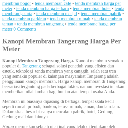
membran bogor
•
tenda membran cafe
•
tenda membran harga per
meter
•
tenda membran harga terbaru
•
tenda membran hotel
•
tenda
membran jakarta
•
tenda membran masjid
•
tenda membran pabrik
•
tenda membran parkiran
•
tenda membran rumah
•
tenda membran
taman
•
tenda membran tangerang
•
tenda membrane harga per
meter
0 Comments
Kanopi Membran Tangerang Harga Per
Meter
Kanopi Membran
Tangerang Harga-
Kanopi membran semakin
populer di
Tangerang
sebagai solusi peneduh yang efisien dan
estetik, teknologi tenda membran yang canggih, salah satu tren
yang semakin populer di kalangan masyarakat Tangerang adalah
penggunaan kanopi membran, Harga kanopi membran di Tangerang
bervariasi tergantung pada berbagai faktor, namun investasi ini akan
memberikan nilai tambah bagi hunian atau tempat usaha Anda.
Membran ini biasanya dipasang di berbagai tempat skala kecil
seperti rumah pribadi, bankon, terasa rumah, taman, dan lain-lain.
Dalam skala besar biasanya mencakup pabrik, hotel, Gedung,
Gedung mall dan lainnya.
Harga
merupakan sebuah nilai jual yang telah di tentukan oleh