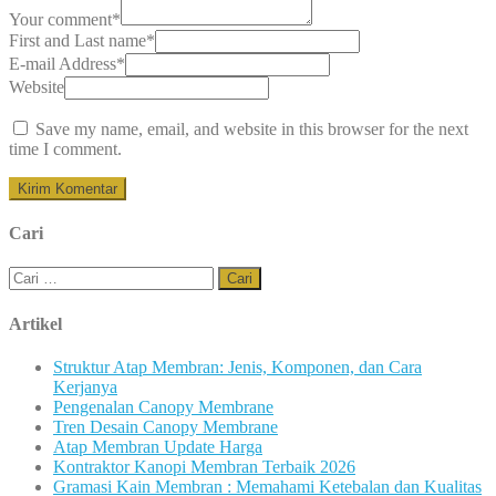
Your comment
*
First and Last name
*
E-mail Address
*
Website
Save my name, email, and website in this browser for the next
time I comment.
Cari
Cari
untuk:
Artikel
Struktur Atap Membran: Jenis, Komponen, dan Cara
Kerjanya
Pengenalan Canopy Membrane
Tren Desain Canopy Membrane
Atap Membran Update Harga
Kontraktor Kanopi Membran Terbaik 2026
Gramasi Kain Membran : Memahami Ketebalan dan Kualitas