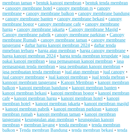
membran taman
•
bentuk kanopi membran
•
bentuk tenda membran
•
canoopy membrane hotel
•
canopy membran rs
•
canopy
membrane
•
canopy membrane balkon
•
canopy membrane bandung
•
canopy membrane banten
•
canopy membrane bekasi
•
canopy
membrane bogor
•
canopy membrane cafe
•
canopy membrane
harga
•
canopy membrane jakarta
•
Canopy membrane Masjid
•
Canopy membrane pabrik
•
canopy membrane parkiran
•
Canopy
membrane Rumah
•
canopy membrane taman
•
canopy membrane
tangerang
•
daftar harga kanopi membran 2024
•
daftar tenda
mmebran terbaru
•
harga atap membran
•
harga canopy membrane
•
harga kanopi membran 2024
•
harga tenda membran terupdate
•
jasa
pakai kanopi membran
•
jasa pemasangan kanopi membran
•
jasa
pemasangan tenda membran
•
jasa pembuatan kanopi membran
•
jasa pembuatan tenda membran
•
jual atap membran
•
jual canopy
•
jual canopy membrane
•
jual kanopi membran
•
jual tenda mebran
•
kannopi membram tangerang
•
Kanopi Membran
•
kanopi membran
balkon
•
kanopi membran bandung
•
kanopi membran banten
•
kanopi membran bekasi
•
kanopi membran bogor
•
kanopi membran
cafe
•
kanopi membran harga
•
kanopi membran hotel
•
kanopi
membran hotel;
•
kanopi membran jakarta
•
kanopi membran masjid
•
kanopi membran pabrik
•
kanopi membran parkiran
•
kanopi
membran rumah
•
kanopi membran taman
•
kanopi membran
tangerang
•
keunggulan atap membran
•
keunggulan kanopi
membran
•
membran layang
•
tenda membran
•
tenda membran
balkon
•
Tenda membran Bandung
•
tenda membran bekasi
•
tenda