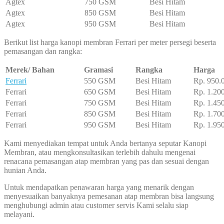
Agtex
750 GSM
Besi Hitam
Agtex
850 GSM
Besi Hitam
Agtex
950 GSM
Besi Hitam
Berikut list harga kanopi membran Ferrari per meter persegi beserta
pemasangan dan rangka:
Merek/ Bahan
Gramasi
Rangka
Harga
Ferrari
550 GSM
Besi Hitam
Rp. 950.
Ferrari
650 GSM
Besi Hitam
Rp. 1.20
Ferrari
750 GSM
Besi Hitam
Rp. 1.45
Ferrari
850 GSM
Besi Hitam
Rp. 1.70
Ferrari
950 GSM
Besi Hitam
Rp. 1.95
Kami menyediakan tempat untuk Anda bertanya seputar Kanopi
Membran, atau mengkonsultasikan terlebih dahulu mengenai
renacana pemasangan atap membran yang pas dan sesuai dengan
hunian Anda.
Untuk mendapatkan penawaran harga yang menarik dengan
menyesuaikan banyaknya pemesanan atap membran bisa langsung
menghubungi admin atau customer servis Kami selalu siap
melayani.