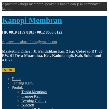
Aplikator kanopi membran, penyedia bahan dan jasa pembuatan
kanopi
Kanopi Membran
HP. 0819 1189 8181 / 0812 8650 0122
ciptatechnicalmembran@gmail.com
Marketing Office : Jl. Pendidikan Km. 2 Kp. Cidadap RT. 03
RW. 01 Desa Muaradua, Kec. Kadudampit, Kab. Sukabumi
43153
MENU
Home
Tentang Kami
Produk
Tenda Membran
Kanopi Kain
Awning Gulung
Alderon