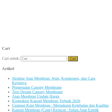
Cari
Cari untuk:
Artikel
Struktur Atap Membran: Jenis, Komponen, dan Cara
Kerjanya
Pengenalan Canopy Membrane
Tren Desain Canopy Membrane
Atap Membran Update Harga
Kontraktor Kanopi Membran Terbaik 2026
Gramasi Kain Membran : Memahami Ketebalan dan Kualitas
Kanopi Membran (Cone) Kerucut : Solusi Atap Estetik