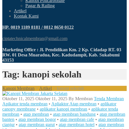
Kanopi Policarbonate
Pagar & Railing
Artikel
Kontak Kami
HP. 0819 1189 8181 / 0812 8650 0122
ciptatechnicalmembran@gmail.com
Marketing Office : Jl. Pendidikan Km. 2 Kp. Cidadap RT. 03
RW. 01 Desa Muaradua, Kec. Kadudampit, Kab. Sukabumi
43153
Tag: kanopi sekolah
Kanopi Membran
>
Artikel
>
kanopi sekolah
Oktober 11, 2025
Oktober 11, 2025
By
Membran
Tenda Membran
Apikator tenda membran
•
Apliaktor Atap membran
•
aplikator
canopy membrane
•
aplikator kanopi membran
•
aplikator tenda
membran
•
atap membran
•
atap membran bandung
•
atap membran
banten
•
atap membran bogor
•
atap membran cafe
•
atap membran
cianjur
•
atap membran garut
•
atap membran hotel
•
atap membran