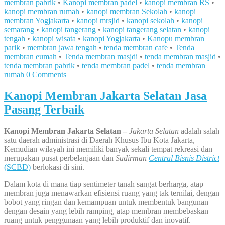
membran pabrik
•
Kanopi membran padel
•
kanopi membran RS
•
kanopi membran rumah
•
kanopi membran Sekolah
•
kanopi
membran Yogjakarta
•
kanopi mrsjid
•
kanopi sekolah
•
kanopi
semarang
•
kanopi tangerang
•
kanopi tangerang selatan
•
kanopi
tengah
•
kanopi wisata
•
kanopi Yogjakarta
•
Kanopu membran
parik
•
membran jawa tengah
•
tenda membran cafe
•
Tenda
membran eumah
•
Tenda membran masjdi
•
tenda membran masjid
•
tenda membran pabrik
•
tenda membran padel
•
tenda membran
rumah
0 Comments
Kanopi Membran Jakarta Selatan Jasa
Pasang Terbaik
Kanopi Membran Jakarta Selatan –
Jakarta Selatan
adalah salah
satu daerah administrasi di Daerah Khusus Ibu Kota Jakarta,
Kemudian wilayah ini memiliki banyak sekali tempat rekreasi dan
merupakan pusat perbelanjaan dan
Sudirman
Central Bisnis District
(SCBD)
berlokasi di sini.
Dalam kota di mana tiap sentimeter tanah sangat berharga, atap
membran juga menawarkan efisiensi ruang yang tak ternilai, dengan
bobot yang ringan dan kemampuan untuk membentuk bangunan
dengan desain yang lebih ramping, atap membran membebaskan
ruang untuk penggunaan yang lebih produktif dan inovatif.