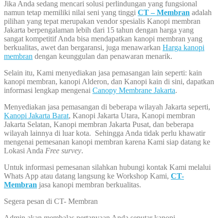
Jika Anda sedang mencari solusi perlindungan yang fungsional
namun tetap memiliki nilai seni yang tinggi
CT – Membran
adalah
pilihan yang tepat merupakan vendor spesialis Kanopi membran
Jakarta berpengalaman lebih dari 15 tahun dengan harga yang
sangat kompetitif Anda bisa mendapatkan kanopi membran yang
berkualitas, awet dan bergaransi, juga menawarkan
Harga kanopi
membran
dengan keunggulan dan penawaran menarik.
Selain itu, Kami menyediakan jasa pemasangan lain seperti: kain
kanopi membran, kanopi Alderon, dan Kanopi kain di sini, dapatkan
informasi lengkap mengenai
Canopy Membrane Jakarta
.
Menyediakan jasa pemasangan di beberapa wilayah Jakarta seperti,
Kanopi Jakarta Barat
, Kanopi Jakarta Utara, Kanopi membran
Jakarta Selatan, Kanopi membran Jakarta Pusat, dan beberapa
wilayah lainnya di luar kota. Sehingga Anda tidak perlu khawatir
mengenai pemesanan kanopi membran karena Kami siap datang ke
Lokasi Anda
Free survey
.
Untuk informasi pemesanan silahkan hubungi kontak Kami melalui
Whats App atau datang langsung ke Workshop Kami,
CT-
Membran
jasa kanopi membran berkualitas.
Segera pesan di CT- Membran
Admin akan membalas pertanyaan Anda seputar kanopi