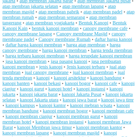
jakarta
•
atap membran Jakarta barae
•
atap membran Jakarta pusat
•
atap membran jakarta selatan
•
atap membran lapang
•
atap
membran masjid
•
atap membran pabrik
•
atap membran padel
•
atap
membran rumah
•
atap membran semarang
•
atap membran
tangerang
•
atap membran yogjakarta
•
Bentuk Kanopi
•
Bentuk
Kanopi Kain
•
bentuk kanopi membran
•
canopy membrane cafe
•
canopy membrane lapang
•
Canopy membrane Masjid
•
canopy
membrane padel
•
Canopy membrane Rumah
•
daftar harga kanopi
•
daftar harga kanopi membran
•
harga atap membran
•
harga
canopy membrane
•
harga kanopi membran
•
harga tenda membran
•
harga terbaru kanopi membran
•
harga terupdate kanopi membran
•
jasa kanopi membran
•
jasa pasang kanopi
•
jasa pembuatan
kanopi membran
•
jenis kanopi
•
Jenis kanopi terbaru
•
jual atap
membran
•
jual canopy membrane
•
jual kanopi membran
•
jual
tenda membran
•
kanopi
•
kanopi arsitektur
•
kanopi bandung
•
kanopi banten
•
kanopi bekasi
•
kanopi bogor
•
kanopi cafe
•
kanopi
cianjur
•
kanopi garut
•
kanopi hotel
•
kanopi instansi
•
kanopi
jakarta
•
kanopi jakarta barat
•
kanopi Jakarta Pusat
•
kanopi jakarta
selatan
•
kanopi Jakarta utara
•
kanopi jawa barat
•
kanopi jawa timr
•
kanopi kampus
•
kanopi kantor
•
kanopi mebran wisata
•
kanopi
membran bandung
•
kanopi membran bogor
•
kanopi membran cafe
•
kanopi membran cianjur
•
kanopi membran garut
•
kanopi
membran hotel
•
kanopi membran instansi
•
kanopi membran Jawa
Barat
•
kanopi Membran jawa timur
•
kanopi membran kantor
•
kanopi membran lapang
•
kanopi membran masjid
•
kanopi