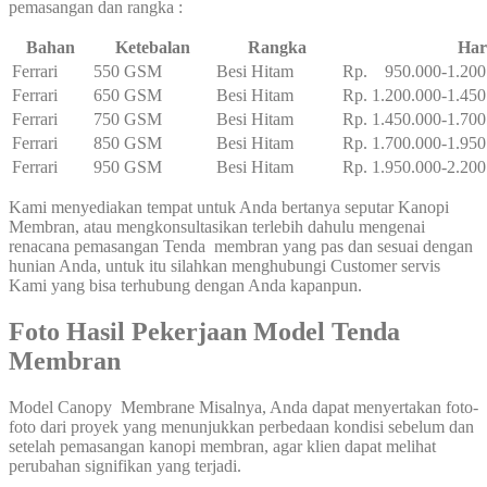
pemasangan dan rangka :
Bahan
Ketebalan
Rangka
Har
Ferrari
550 GSM
Besi Hitam
Rp. 950.000-1.200
Ferrari
650 GSM
Besi Hitam
Rp. 1.200.000-1.450
Ferrari
750 GSM
Besi Hitam
Rp. 1.450.000-1.700
Ferrari
850 GSM
Besi Hitam
Rp. 1.700.000-1.950
Ferrari
950 GSM
Besi Hitam
Rp. 1.950.000-2.200
Kami menyediakan tempat untuk Anda bertanya seputar Kanopi
Membran, atau mengkonsultasikan terlebih dahulu mengenai
renacana pemasangan Tenda membran yang pas dan sesuai dengan
hunian Anda, untuk itu silahkan menghubungi Customer servis
Kami yang bisa terhubung dengan Anda kapanpun.
Foto Hasil Pekerjaan Model Tenda
Membran
Model Canopy Membrane Misalnya, Anda dapat menyertakan foto-
foto dari proyek yang menunjukkan perbedaan kondisi sebelum dan
setelah pemasangan kanopi membran, agar klien dapat melihat
perubahan signifikan yang terjadi.