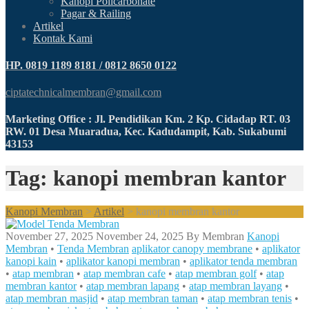
Kanopi Policarbonate
Pagar & Railing
Artikel
Kontak Kami
HP. 0819 1189 8181 / 0812 8650 0122
ciptatechnicalmembran@gmail.com
Marketing Office : Jl. Pendidikan Km. 2 Kp. Cidadap RT. 03
RW. 01 Desa Muaradua, Kec. Kadudampit, Kab. Sukabumi
43153
Tag: kanopi membran kantor
Kanopi Membran
>
Artikel
>
kanopi membran kantor
November 27, 2025
November 24, 2025
By
Membran
Kanopi
Membran
•
Tenda Membran
aplikator canopy membrane
•
aplikator
kanopi kain
•
aplikator kanopi membran
•
aplikator tenda membran
•
atap membran
•
atap membran cafe
•
atap membran golf
•
atap
membran kantor
•
atap membran lapang
•
atap membran layang
•
atap membran masjid
•
atap membran taman
•
atap membran tenis
•