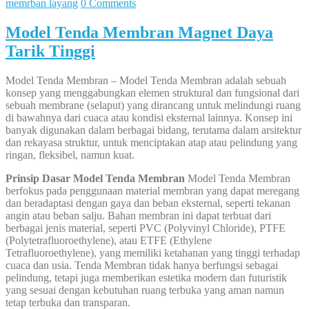
memrban layang
0 Comments
Model Tenda Membran Magnet Daya
Tarik Tinggi
Model Tenda Membran – Model Tenda Membran adalah sebuah
konsep yang menggabungkan elemen struktural dan fungsional dari
sebuah membrane (selaput) yang dirancang untuk melindungi ruang
di bawahnya dari cuaca atau kondisi eksternal lainnya. Konsep ini
banyak digunakan dalam berbagai bidang, terutama dalam arsitektur
dan rekayasa struktur, untuk menciptakan atap atau pelindung yang
ringan, fleksibel, namun kuat.
Prinsip Dasar Model Tenda Membran
Model Tenda Membran
berfokus pada penggunaan material membran yang dapat meregang
dan beradaptasi dengan gaya dan beban eksternal, seperti tekanan
angin atau beban salju. Bahan membran ini dapat terbuat dari
berbagai jenis material, seperti PVC (Polyvinyl Chloride), PTFE
(Polytetrafluoroethylene), atau ETFE (Ethylene
Tetrafluoroethylene), yang memiliki ketahanan yang tinggi terhadap
cuaca dan usia. Tenda Membran tidak hanya berfungsi sebagai
pelindung, tetapi juga memberikan estetika modern dan futuristik
yang sesuai dengan kebutuhan ruang terbuka yang aman namun
tetap terbuka dan transparan.