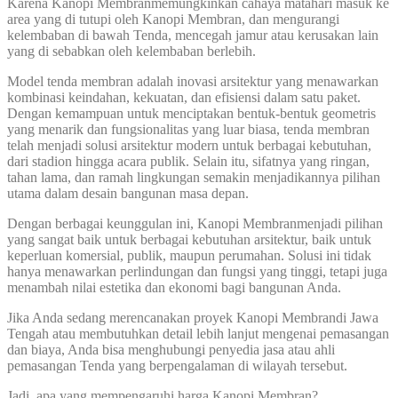
Karena Kanopi Membranmemungkinkan cahaya matahari masuk ke
area yang di tutupi oleh Kanopi Membran, dan mengurangi
kelembaban di bawah Tenda, mencegah jamur atau kerusakan lain
yang di sebabkan oleh kelembaban berlebih.
Model tenda membran adalah inovasi arsitektur yang menawarkan
kombinasi keindahan, kekuatan, dan efisiensi dalam satu paket.
Dengan kemampuan untuk menciptakan bentuk-bentuk geometris
yang menarik dan fungsionalitas yang luar biasa, tenda membran
telah menjadi solusi arsitektur modern untuk berbagai kebutuhan,
dari stadion hingga acara publik. Selain itu, sifatnya yang ringan,
tahan lama, dan ramah lingkungan semakin menjadikannya pilihan
utama dalam desain bangunan masa depan.
Dengan berbagai keunggulan ini, Kanopi Membranmenjadi pilihan
yang sangat baik untuk berbagai kebutuhan arsitektur, baik untuk
keperluan komersial, publik, maupun perumahan. Solusi ini tidak
hanya menawarkan perlindungan dan fungsi yang tinggi, tetapi juga
menambah nilai estetika dan ekonomi bagi bangunan Anda.
Jika Anda sedang merencanakan proyek Kanopi Membrandi Jawa
Tengah atau membutuhkan detail lebih lanjut mengenai pemasangan
dan biaya, Anda bisa menghubungi penyedia jasa atau ahli
pemasangan Tenda yang berpengalaman di wilayah tersebut.
Jadi, apa yang mempengaruhi harga Kanopi Membran?