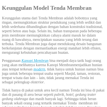
Keunggulan Model Tenda Membran
Keunggulan utama dari Tenda Membran adalah bobotnya yang
ringan, memungkinkan struktur pendukung yang lebih sedikit dan
lebih sederhana dibandingkan dengan bahan konstruksi tradisional,
seperti beton atau baja. Selain itu, bahan transparan pada beberapa
jenis membrane memungkinkan cahaya alami masuk ke dalam
ruang di bawahnya, menciptakan suasana yang lebih terang dan
terbuka. Tenda Membran juga dapat mendukung desain bangunan
berkelanjutan dengan memanfaatkan energi matahari lebih efisien,
mengurangi kebutuhan pencahayaan buatan.
Penggunaan
Kanopi Membran
bisa menjadi daya tarik bagi orang
yang akan melihatnya karena Kanopi Membranmenjadikan hunian
atau tempat terkesan
modern
,
tidak hanya untuk hunian namun bisa
juga untuk beberapa tempat usaha seperti Masjid, taman, restoran,
tempat wisata dan lain – lain, tidak jarang memakai Tenda ini
sebagai pelengkap
eksterior
.
Tidak hanya di pakai untuk area kecil namun Tenda ini bisa di pakai
dan di pasang di area besar seperti
pabrik, hotel, gedung teater
gedung olahraga
dan masih banyak lagi. Sehingga tidak heran
banyak sekali orang yang tertarik memakai Tenda membran ini