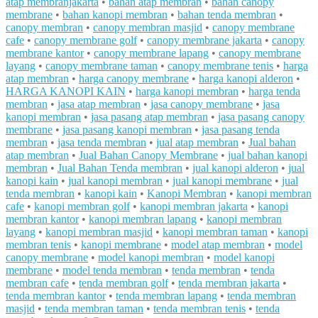
atap membranjakarta
•
bahan atap membran
•
bahan canopy
membrane
•
bahan kanopi membran
•
bahan tenda membran
•
canopy membran
•
canopy membran masjid
•
canopy membrane
cafe
•
canopy membrane golf
•
canopy membrane jakarta
•
canopy
membrane kantor
•
canopy membrane lapang
•
canopy membrane
layang
•
canopy membrane taman
•
canopy membrane tenis
•
harga
atap membran
•
harga canopy membrane
•
harga kanopi alderon
•
HARGA KANOPI KAIN
•
harga kanopi membran
•
harga tenda
membran
•
jasa atap membran
•
jasa canopy membrane
•
jasa
kanopi membran
•
jasa pasang atap membran
•
jasa pasang canopy
membrane
•
jasa pasang kanopi membran
•
jasa pasang tenda
membran
•
jasa tenda membran
•
jual atap membran
•
Jual bahan
atap membran
•
Jual Bahan Canopy Membrane
•
jual bahan kanopi
membran
•
Jual Bahan Tenda membran
•
jual kanopi alderon
•
jual
kanopi kain
•
jual kanopi membran
•
jual kanopi membrane
•
jual
tenda membran
•
kanopi kain
•
Kanopi Membran
•
kanopi membran
cafe
•
kanopi membran golf
•
kanopi membran jakarta
•
kanopi
membran kantor
•
kanopi membran lapang
•
kanopi membran
layang
•
kanopi membran masjid
•
kanopi membran taman
•
kanopi
membran tenis
•
kanopi membrane
•
model atap membran
•
model
canopy membrane
•
model kanopi membran
•
model kanopi
membrane
•
model tenda membran
•
tenda membran
•
tenda
membran cafe
•
tenda membran golf
•
tenda membran jakarta
•
tenda membran kantor
•
tenda membran lapang
•
tenda membran
masjid
•
tenda membran taman
•
tenda membran tenis
•
tenda