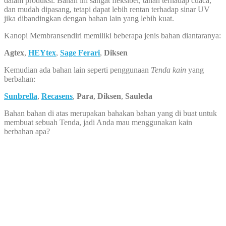
dalam produksi. Bahan ini sangat fleksibel, tahan terhadap cuaca,
dan mudah dipasang, tetapi dapat lebih rentan terhadap sinar UV
jika dibandingkan dengan bahan lain yang lebih kuat.
Kanopi Membransendiri memiliki beberapa jenis bahan diantaranya:
Agtex
,
HEYtex
,
Sage Ferari
,
Diksen
Kemudian ada bahan lain seperti penggunaan
Tenda kain
yang
berbahan:
Sunbrella
,
Recasens
,
Para
,
Diksen
,
Sauleda
Bahan bahan di atas merupakan bahakan bahan yang di buat untuk
membuat sebuah Tenda, jadi Anda mau menggunakan kain
berbahan apa?