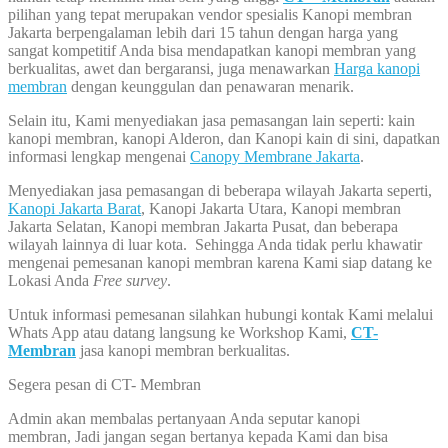
pilihan yang tepat merupakan vendor spesialis Kanopi membran
Jakarta berpengalaman lebih dari 15 tahun dengan harga yang
sangat kompetitif Anda bisa mendapatkan kanopi membran yang
berkualitas, awet dan bergaransi, juga menawarkan
Harga kanopi
membran
dengan keunggulan dan penawaran menarik.
Selain itu, Kami menyediakan jasa pemasangan lain seperti: kain
kanopi membran, kanopi Alderon, dan Kanopi kain di sini, dapatkan
informasi lengkap mengenai
Canopy Membrane Jakarta
.
Menyediakan jasa pemasangan di beberapa wilayah Jakarta seperti,
Kanopi Jakarta Barat
, Kanopi Jakarta Utara, Kanopi membran
Jakarta Selatan, Kanopi membran Jakarta Pusat, dan beberapa
wilayah lainnya di luar kota. Sehingga Anda tidak perlu khawatir
mengenai pemesanan kanopi membran karena Kami siap datang ke
Lokasi Anda
Free survey
.
Untuk informasi pemesanan silahkan hubungi kontak Kami melalui
Whats App atau datang langsung ke Workshop Kami,
CT-
Membran
jasa kanopi membran berkualitas.
Segera pesan di CT- Membran
Admin akan membalas pertanyaan Anda seputar kanopi
membran, Jadi jangan segan bertanya kepada Kami dan bisa