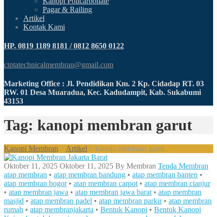
Kanopi Policarbonate
Pagar & Railing
Artikel
Kontak Kami
HP. 0819 1189 8181 / 0812 8650 0122
ciptatechnicalmembran@gmail.com
Marketing Office : Jl. Pendidikan Km. 2 Kp. Cidadap RT. 03
RW. 01 Desa Muaradua, Kec. Kadudampit, Kab. Sukabumi
43153
Tag: kanopi membran garut
Kanopi Membran
>
Artikel
>
kanopi membran garut
Oktober 11, 2025
Oktober 11, 2025
By
Membran
Tenda Membran
atap membran
•
atap membran bandung
•
atap membran banten
•
atap membran bogor
•
atap membran carpot
•
atap membran cianjur
•
atap membran jawa
•
atap membran jawa barat
•
atap membran
masjid
•
atap membran padel
•
atap membran parkir
•
atap membran
rumah
•
atap membranjakarta
•
Bentuk Kanopi
•
Bentuk Kanopi