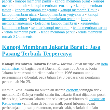
pabrik
•
kanopi membran parkir
•
kanopi membran pusat
•
kanopi
membran rumah
•
kanopi membran semarang
•
kanopi membran
taman
•
kanopi membran tangerang
•
kanopi membran Timur
•
kanopi membran utara
•
kanopi membran yogyakarta
•
kanopi
membranbanten
•
kanopi membrankolam renang
•
kanopi
membrantangerang
•
kelebihan kanopi membran
•
keunggulan
kanopi membran
•
seputar kanopi membran
•
tenda membran carpot
•
tenda membran padel
•
tenda membran parkir
•
tenda membran
rumah
0 Comments
Kanopi Membran Jakarta Barat : Jasa
Pasang Terbaik Terpercaya
Kanopi Membran Jakarta Barat –
Jakarta Barat
merupakan
kota
administrasi
di bagian barat Daerah Khusus Ibu Jakarta. Kota
Jakarta barat resmi didirikan pada tahun 1966 namun untuk
peresmiannya dibentuk pada tahun 1978 berdasarkan peraturan
pemerintah No 25.
Namun, kota Jakarta ini bukanlah daerah
otonom
sehingga tidak
memiliki DPRDnya sendiri selain itu, Jakarta Barat dijadikan pusat
bisnis
bagi kawasan Jakarta dan sekitarnya terkhusus di
kecamatan
Kembangan
yang akan di bangun mall, pusat hiburan, pusat
perbelanjaan, pusat perkantoran, rumah sakit, sekolah dan lain –