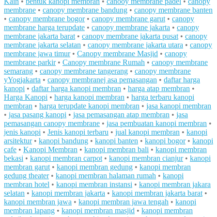
Kain
•
bentuk kanopi membran
•
canooy membrane padel
•
canopy
membrane
•
canopy membrane bandung
•
canopy membrane banten
•
canopy membrane bogor
•
canopy membrane garut
•
canopy
membrane harga terupdate
•
canopy membrane jakarta
•
canopy
membrane jakarta barat
•
canopy membrane jakarta pusat
•
canopy
membrane jakarta selatan
•
canopy membrane jakarta utara
•
canopy
membrane jawa timur
•
Canopy membrane Masjid
•
canopy
membrane parkir
•
Canopy membrane Rumah
•
canopy membrane
semarang
•
canopy membrane tangerang
•
canopy membrane
yYogjakarta
•
canopy membranej asa pemasangan
•
daftar harga
kanopi
•
daftar harga kanopi membran
•
harga atap membran
•
Harga Kanopi
•
harga kanopi membran
•
harga terbaru kanopi
membran
•
harga terupdate kanopi membran
•
jasa kanopi membran
•
jasa pasang kanopi
•
jasa pemasangan atap membran
•
jasa
pemasangan canopy membrane
•
jasa pembuatan kanopi membran
•
jenis kanopi
•
Jenis kanopi terbaru
•
jual kanopi membran
•
kanopi
arsitektur
•
kanopi bandung
•
kanopi banten
•
kanopi bogor
•
kanopi
cafe
•
Kanopi Membran
•
kanopi membran bali
•
kanopi membran
bekasi
•
kanopi membran carpot
•
kanopi membran cianjur
•
kanopi
membran garut
•
kanopi membran gedung
•
kanopi membran
gedung theater
•
kanopi membran halaman rumah
•
kanopi
membran hotel
•
kanopi membran instansi
•
kanopi membran jakara
selatan
•
kanopi membran jakarta
•
kanopi membran jakarta barat
•
kanopi membran jawa
•
kanopi membran jawa tengah
•
kanopi
membran lapang
•
kanopi membran masjid
•
kanopi membran