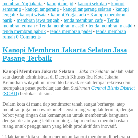
membran Yogjakarta
•
kanopi mrsjid
•
kanopi sekolah
•
kanopi
semarang
•
kanopi tangerang
•
kanopi tangerang selatan
•
kanopi
tengah
•
kanopi wisata
•
kanopi Yogjakarta
•
Kanopu membran
parik
•
membran jawa tengah
•
tenda membran cafe
•
Tenda
membran eumah
•
Tenda membran masjdi
•
tenda membran masjid
•
tenda membran pabrik
•
tenda membran padel
•
tenda membran
rumah
0 Comments
Kanopi Membran Jakarta Selatan Jasa
Pasang Terbaik
Kanopi Membran Jakarta Selatan –
Jakarta Selatan
adalah salah
satu daerah administrasi di Daerah Khusus Ibu Kota Jakarta,
Kemudian wilayah ini memiliki banyak sekali tempat rekreasi dan
merupakan pusat perbelanjaan dan
Sudirman
Central Bisnis District
(SCBD)
berlokasi di sini.
Dalam kota di mana tiap sentimeter tanah sangat berharga, atap
membran juga menawarkan efisiensi ruang yang tak ternilai, dengan
bobot yang ringan dan kemampuan untuk membentuk bangunan
dengan desain yang lebih ramping, atap membran membebaskan
ruang untuk penggunaan yang lebih produktif dan inovatif.
Tidak jarang kita selalu menemukan kanopi membran di beberapa