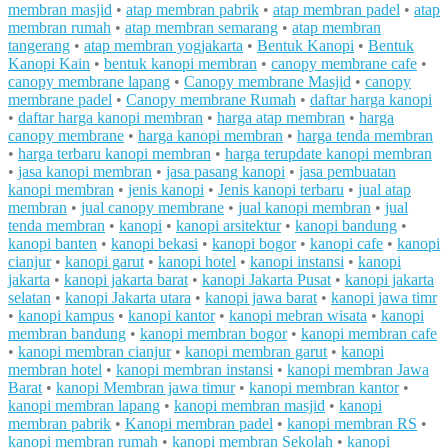
membran masjid
•
atap membran pabrik
•
atap membran padel
•
atap
membran rumah
•
atap membran semarang
•
atap membran
tangerang
•
atap membran yogjakarta
•
Bentuk Kanopi
•
Bentuk
Kanopi Kain
•
bentuk kanopi membran
•
canopy membrane cafe
•
canopy membrane lapang
•
Canopy membrane Masjid
•
canopy
membrane padel
•
Canopy membrane Rumah
•
daftar harga kanopi
•
daftar harga kanopi membran
•
harga atap membran
•
harga
canopy membrane
•
harga kanopi membran
•
harga tenda membran
•
harga terbaru kanopi membran
•
harga terupdate kanopi membran
•
jasa kanopi membran
•
jasa pasang kanopi
•
jasa pembuatan
kanopi membran
•
jenis kanopi
•
Jenis kanopi terbaru
•
jual atap
membran
•
jual canopy membrane
•
jual kanopi membran
•
jual
tenda membran
•
kanopi
•
kanopi arsitektur
•
kanopi bandung
•
kanopi banten
•
kanopi bekasi
•
kanopi bogor
•
kanopi cafe
•
kanopi
cianjur
•
kanopi garut
•
kanopi hotel
•
kanopi instansi
•
kanopi
jakarta
•
kanopi jakarta barat
•
kanopi Jakarta Pusat
•
kanopi jakarta
selatan
•
kanopi Jakarta utara
•
kanopi jawa barat
•
kanopi jawa timr
•
kanopi kampus
•
kanopi kantor
•
kanopi mebran wisata
•
kanopi
membran bandung
•
kanopi membran bogor
•
kanopi membran cafe
•
kanopi membran cianjur
•
kanopi membran garut
•
kanopi
membran hotel
•
kanopi membran instansi
•
kanopi membran Jawa
Barat
•
kanopi Membran jawa timur
•
kanopi membran kantor
•
kanopi membran lapang
•
kanopi membran masjid
•
kanopi
membran pabrik
•
Kanopi membran padel
•
kanopi membran RS
•
kanopi membran rumah
•
kanopi membran Sekolah
•
kanopi