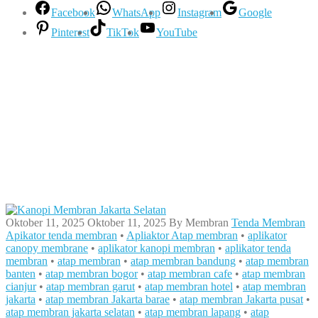
Facebook
WhatsApp
Instagram
Google
Pinterest
TikTok
YouTube
Oktober 11, 2025
Oktober 11, 2025
By
Membran
Tenda Membran
Apikator tenda membran
•
Apliaktor Atap membran
•
aplikator
canopy membrane
•
aplikator kanopi membran
•
aplikator tenda
membran
•
atap membran
•
atap membran bandung
•
atap membran
banten
•
atap membran bogor
•
atap membran cafe
•
atap membran
cianjur
•
atap membran garut
•
atap membran hotel
•
atap membran
jakarta
•
atap membran Jakarta barae
•
atap membran Jakarta pusat
•
atap membran jakarta selatan
•
atap membran lapang
•
atap