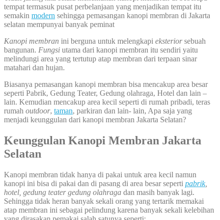
tempat termasuk pusat perbelanjaan yang menjadikan tempat itu
semakin
modern
sehingga pemasangan kanopi membran di Jakarta
selatan mempunyai banyak peminat
Kanopi membran
ini berguna untuk melengkapi
eksterior
sebuah
bangunan.
Fungsi
utama dari kanopi membran itu sendiri yaitu
melindungi area yang tertutup atap membran dari terpaan sinar
matahari dan hujan.
Biasanya pemasangan kanopi membran bisa mencakup area besar
seperti Pabrik, Gedung Teater, Gedung olahraga, Hotel dan lain –
lain. Kemudian mencakup area kecil seperti di rumah pribadi, teras
rumah
outdoor
,
taman
, parkiran dan lain- lain, Apa saja yang
menjadi keunggulan dari kanopi membran Jakarta Selatan?
Keunggulan Kanopi Membran Jakarta
Selatan
Kanopi membran tidak hanya di pakai untuk area kecil namun
kanopi ini bisa di pakai dan di pasang di area besar seperti
pabrik
,
hotel, gedung teater gedung olahraga
dan masih banyak lagi.
Sehingga tidak heran banyak sekali orang yang tertarik memakai
atap membran ini sebagai pelindung karena banyak sekali kelebihan
yang dirasakan pemakai salah satunya seperti: