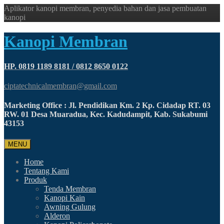
Aplikator kanopi membran, penyedia bahan dan jasa pembuatan
kanopi
Kanopi Membran
HP. 0819 1189 8181 / 0812 8650 0122
ciptatechnicalmembran@gmail.com
Marketing Office : Jl. Pendidikan Km. 2 Kp. Cidadap RT. 03
RW. 01 Desa Muaradua, Kec. Kadudampit, Kab. Sukabumi
43153
MENU
Home
Tentang Kami
Produk
Tenda Membran
Kanopi Kain
Awning Gulung
Alderon